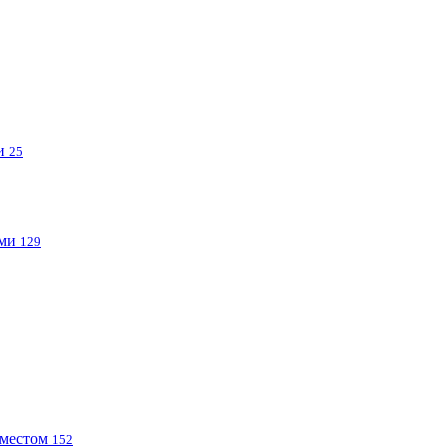
ми
25
ами
129
 местом
152