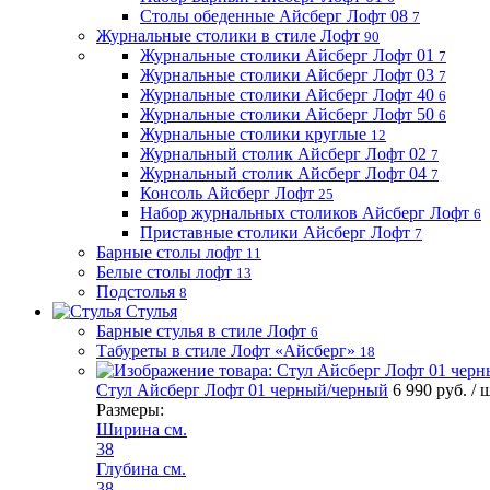
Столы обеденные Айсберг Лофт 08
7
Журнальные столики в стиле Лофт
90
Журнальные столики Айсберг Лофт 01
7
Журнальные столики Айсберг Лофт 03
7
Журнальные столики Айсберг Лофт 40
6
Журнальные столики Айсберг Лофт 50
6
Журнальные столики круглые
12
Журнальный столик Айсберг Лофт 02
7
Журнальный столик Айсберг Лофт 04
7
Консоль Айсберг Лофт
25
Набор журнальных столиков Айсберг Лофт
6
Приставные столики Айсберг Лофт
7
Барные столы лофт
11
Белые столы лофт
13
Подстолья
8
Стулья
Барные стулья в стиле Лофт
6
Табуреты в стиле Лофт «Айсберг»
18
Стул Айсберг Лофт 01 черный/черный
6 990 руб.
/ 
Размеры:
Ширина см.
38
Глубина см.
38