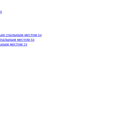
76
ным спальным местом
64
 спальным местом
64
льным местом
24