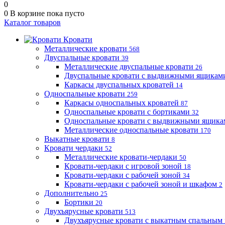
0
0
В корзине
пока пусто
Каталог товаров
Кровати
Металлические кровати
568
Двуспальные кровати
39
Металлические двуспальные кровати
26
Двуспальные кровати с выдвижными ящика
Каркасы двуспальных кроватей
14
Односпальные кровати
259
Каркасы односпальных кроватей
87
Односпальные кровати с бортиками
32
Односпальные кровати с выдвижными ящик
Металлические односпальные кровати
170
Выкатные кровати
8
Кровати чердаки
52
Металлические кровати-чердаки
50
Кровати-чердаки с игровой зоной
18
Кровати-чердаки с рабочей зоной
34
Кровати-чердаки с рабочей зоной и шкафом
2
Дополнительно
25
Бортики
20
Двухъярусные кровати
513
Двухъярусные кровати с выкатным спальным