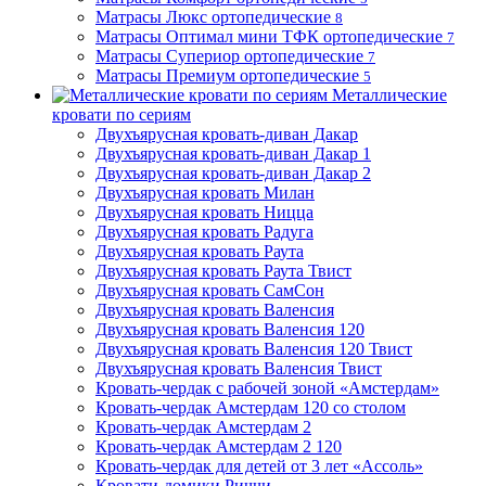
Матрасы Люкс ортопедические
8
Матрасы Оптимал мини ТФК ортопедические
7
Матрасы Супериор ортопедические
7
Матрасы Премиум ортопедические
5
Металлические
кровати по сериям
Двухъярусная кровать-диван Дакар
Двухъярусная кровать-диван Дакар 1
Двухъярусная кровать-диван Дакар 2
Двухъярусная кровать Милан
Двухъярусная кровать Ницца
Двухъярусная кровать Радуга
Двухъярусная кровать Раута
Двухъярусная кровать Раута Твист
Двухъярусная кровать СамСон
Двухъярусная кровать Валенсия
Двухъярусная кровать Валенсия 120
Двухъярусная кровать Валенсия 120 Твист
Двухъярусная кровать Валенсия Твист
Кровать-чердак с рабочей зоной «Амстердам»
Кровать-чердак Амстердам 120 со столом
Кровать-чердак Амстердам 2
Кровать-чердак Амстердам 2 120
Кровать-чердак для детей от 3 лет «Ассоль»
Кровати-домики Риччи