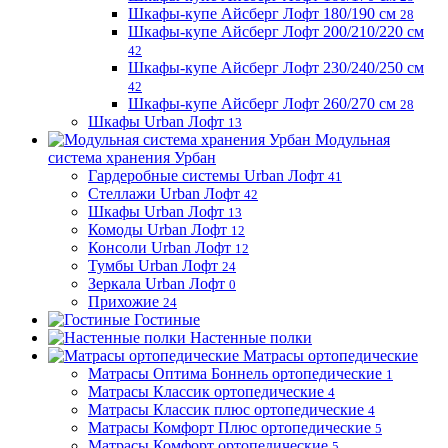
Шкафы-купе Айсберг Лофт 180/190 см
28
Шкафы-купе Айсберг Лофт 200/210/220 см
42
Шкафы-купе Айсберг Лофт 230/240/250 см
42
Шкафы-купе Айсберг Лофт 260/270 см
28
Шкафы Urban Лофт
13
Модульная
система хранения Урбан
Гардеробные системы Urban Лофт
41
Стеллажи Urban Лофт
42
Шкафы Urban Лофт
13
Комоды Urban Лофт
12
Консоли Urban Лофт
12
Тумбы Urban Лофт
24
Зеркала Urban Лофт
0
Прихожие
24
Гостиные
Настенные полки
Матрасы ортопедические
Матрасы Оптима Боннель ортопедические
1
Матрасы Классик ортопедические
4
Матрасы Классик плюс ортопедические
4
Матрасы Комфорт Плюс ортопедические
5
Матрасы Комфорт ортопедические
5