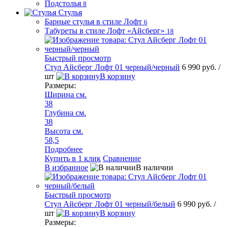
Подстолья
8
Стулья
Барные стулья в стиле Лофт
6
Табуреты в стиле Лофт «Айсберг»
18
Быстрый просмотр
Стул Айсберг Лофт 01 черный/черный
6 990 руб.
/
шт
В корзину
Размеры:
Ширина см.
38
Глубина см.
38
Высота см.
58,5
Подробнее
Купить в 1 клик
Сравнение
В избранное
В наличии
Быстрый просмотр
Стул Айсберг Лофт 01 черный/белый
6 990 руб.
/
шт
В корзину
Размеры: