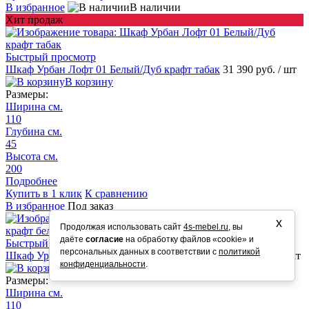
В избранное
В наличии
Хит продаж
Быстрый просмотр
Шкаф Урбан Лофт 01 Белый/Дуб крафт табак
31 390 руб.
/ шт
В корзину
Размеры:
Ширина см.
110
Глубина см.
45
Высота см.
200
Подробнее
Купить в 1 клик
К сравнению
В избранное
Под заказ
х
Продолжая использовать сайт
4s-mebel.ru
, вы
даёте
согласие
на обработку файлов «cookie» и
Быстрый просмотр
персональных данных в соответствии с
политикой
Шкаф Урбан Лофт 01 Белый/Дуб крафт белый
31 390 руб.
/ шт
конфиденциальности
.
В корзину
Размеры:
Ширина см.
110