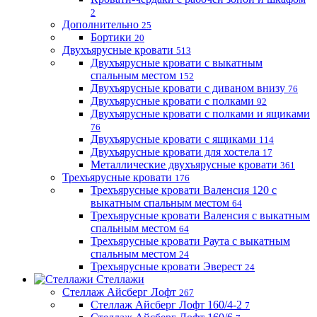
2
Дополнительно
25
Бортики
20
Двухъярусные кровати
513
Двухъярусные кровати с выкатным
спальным местом
152
Двухъярусные кровати с диваном внизу
76
Двухъярусные кровати с полками
92
Двухъярусные кровати с полками и ящиками
76
Двухъярусные кровати с ящиками
114
Двухъярусные кровати для хостела
17
Металлические двухъярусные кровати
361
Трехъярусные кровати
176
Трехъярусные кровати Валенсия 120 с
выкатным спальным местом
64
Трехъярусные кровати Валенсия с выкатным
спальным местом
64
Трехъярусные кровати Раута с выкатным
спальным местом
24
Трехъярусные кровати Эверест
24
Стеллажи
Стеллаж Айсберг Лофт
267
Стеллаж Айсберг Лофт 160/4-2
7