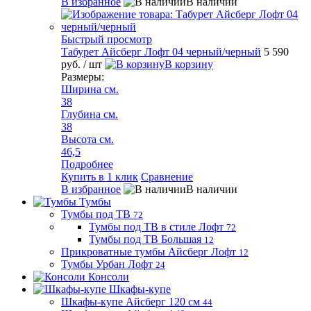
В избранное
В наличии
Быстрый просмотр
Табурет Айсберг Лофт 04 черный/черный
5 590
руб.
/ шт
В корзину
Размеры:
Ширина см.
38
Глубина см.
38
Высота см.
46,5
Подробнее
Купить в 1 клик
Сравнение
В избранное
В наличии
Тумбы
Тумбы под ТВ
72
Тумбы под ТВ в стиле Лофт
72
Тумбы под ТВ Большая
12
Прикроватные тумбы Айсберг Лофт
12
Тумбы Урбан Лофт
24
Консоли
Шкафы-купе
Шкафы-купе Айсберг 120 см
44