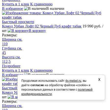
Купить в 1 клик
К сравнению
В избранное
В наличии
Быстрый просмотр
Комод Урбан Лофт 02 Черный/Дуб крафт табак
19 990 руб.
/
шт
В корзину
Размеры:
Ширина см.
110
Глубина см.
45
Высота см.
112,5
Подробнее
Купить в 1 клик
К сравнению
В избранное
В наличии
х
Продолжая использовать сайт
4s-mebel.ru
, вы
даёте
согласие
на обработку файлов «cookie» и
Быстрый просмотр
персональных данных в соответствии с
политикой
Комод Урбан Лофт 01 Черный/Дуб крафт табак
23 890 руб.
/
конфиденциальности
.
шт
В корзину
Размеры:
Ширина см.