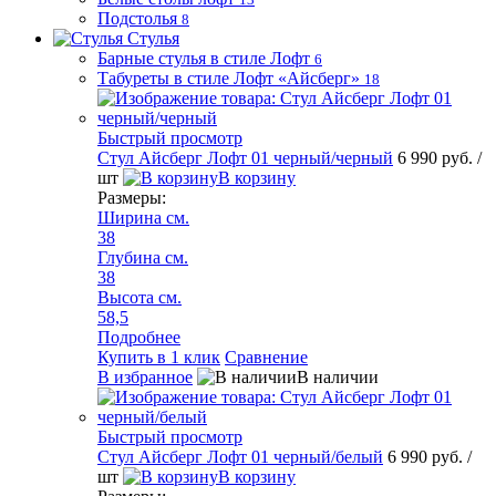
Подстолья
8
Стулья
Барные стулья в стиле Лофт
6
Табуреты в стиле Лофт «Айсберг»
18
Быстрый просмотр
Стул Айсберг Лофт 01 черный/черный
6 990 руб.
/
шт
В корзину
Размеры:
Ширина см.
38
Глубина см.
38
Высота см.
58,5
Подробнее
Купить в 1 клик
Сравнение
В избранное
В наличии
Быстрый просмотр
Стул Айсберг Лофт 01 черный/белый
6 990 руб.
/
шт
В корзину