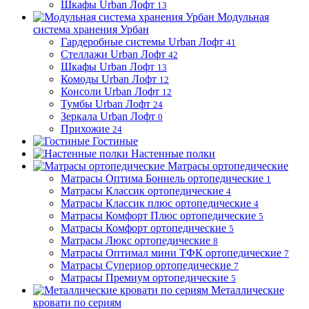
Шкафы Urban Лофт
13
Модульная
система хранения Урбан
Гардеробные системы Urban Лофт
41
Стеллажи Urban Лофт
42
Шкафы Urban Лофт
13
Комоды Urban Лофт
12
Консоли Urban Лофт
12
Тумбы Urban Лофт
24
Зеркала Urban Лофт
0
Прихожие
24
Гостиные
Настенные полки
Матрасы ортопедические
Матрасы Оптима Боннель ортопедические
1
Матрасы Классик ортопедические
4
Матрасы Классик плюс ортопедические
4
Матрасы Комфорт Плюс ортопедические
5
Матрасы Комфорт ортопедические
5
Матрасы Люкс ортопедические
8
Матрасы Оптимал мини ТФК ортопедические
7
Матрасы Супериор ортопедические
7
Матрасы Премиум ортопедические
5
Металлические
кровати по сериям