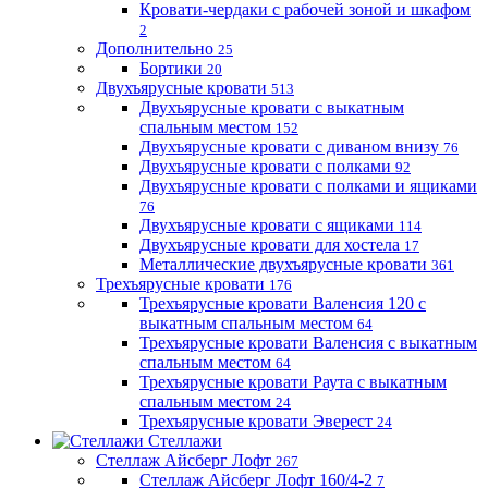
Кровати-чердаки с рабочей зоной и шкафом
2
Дополнительно
25
Бортики
20
Двухъярусные кровати
513
Двухъярусные кровати с выкатным
спальным местом
152
Двухъярусные кровати с диваном внизу
76
Двухъярусные кровати с полками
92
Двухъярусные кровати с полками и ящиками
76
Двухъярусные кровати с ящиками
114
Двухъярусные кровати для хостела
17
Металлические двухъярусные кровати
361
Трехъярусные кровати
176
Трехъярусные кровати Валенсия 120 с
выкатным спальным местом
64
Трехъярусные кровати Валенсия с выкатным
спальным местом
64
Трехъярусные кровати Раута с выкатным
спальным местом
24
Трехъярусные кровати Эверест
24
Стеллажи
Стеллаж Айсберг Лофт
267
Стеллаж Айсберг Лофт 160/4-2
7