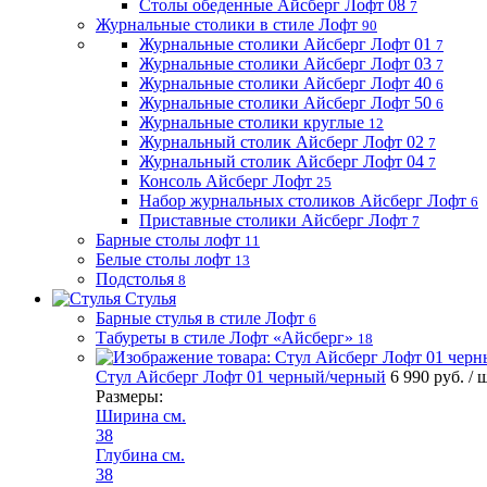
Столы обеденные Айсберг Лофт 08
7
Журнальные столики в стиле Лофт
90
Журнальные столики Айсберг Лофт 01
7
Журнальные столики Айсберг Лофт 03
7
Журнальные столики Айсберг Лофт 40
6
Журнальные столики Айсберг Лофт 50
6
Журнальные столики круглые
12
Журнальный столик Айсберг Лофт 02
7
Журнальный столик Айсберг Лофт 04
7
Консоль Айсберг Лофт
25
Набор журнальных столиков Айсберг Лофт
6
Приставные столики Айсберг Лофт
7
Барные столы лофт
11
Белые столы лофт
13
Подстолья
8
Стулья
Барные стулья в стиле Лофт
6
Табуреты в стиле Лофт «Айсберг»
18
Стул Айсберг Лофт 01 черный/черный
6 990 руб.
/ 
Размеры:
Ширина см.
38
Глубина см.
38