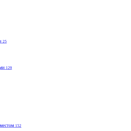
ми
25
ами
129
 местом
152