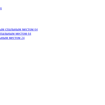
76
ным спальным местом
64
 спальным местом
64
льным местом
24