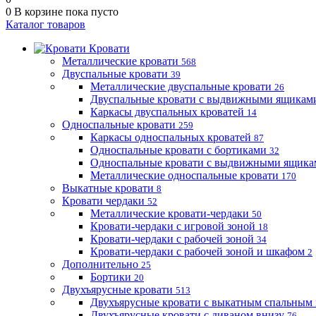
0
В корзине
пока пусто
Каталог товаров
Кровати
Металлические кровати
568
Двуспальные кровати
39
Металлические двуспальные кровати
26
Двуспальные кровати с выдвижными ящика
Каркасы двуспальных кроватей
14
Односпальные кровати
259
Каркасы односпальных кроватей
87
Односпальные кровати с бортиками
32
Односпальные кровати с выдвижными ящик
Металлические односпальные кровати
170
Выкатные кровати
8
Кровати чердаки
52
Металлические кровати-чердаки
50
Кровати-чердаки с игровой зоной
18
Кровати-чердаки с рабочей зоной
34
Кровати-чердаки с рабочей зоной и шкафом
2
Дополнительно
25
Бортики
20
Двухъярусные кровати
513
Двухъярусные кровати с выкатным спальным
Двухъярусные кровати с диваном внизу
76