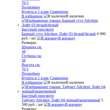
70,5
Подробнее
Купить в 1 клик
Сравнение
В избранное
В наличии
Быстрый просмотр
Барный стул Айсберг Лофт 03 белый/белый
6 990
руб.
/ шт
В корзину
Размеры:
Ширина см.
38
Глубина см.
38
Высота см.
70,5
Подробнее
Купить в 1 клик
Сравнение
В избранное
В наличии
Быстрый просмотр
Табурет Айсберг Лофт 04 черный/коричневый
5
590 руб.
/ шт
В корзину
Размеры: