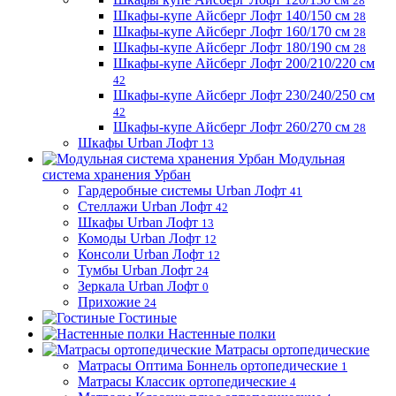
28
Шкафы-купе Айсберг Лофт 140/150 см
28
Шкафы-купе Айсберг Лофт 160/170 см
28
Шкафы-купе Айсберг Лофт 180/190 см
28
Шкафы-купе Айсберг Лофт 200/210/220 см
42
Шкафы-купе Айсберг Лофт 230/240/250 см
42
Шкафы-купе Айсберг Лофт 260/270 см
28
Шкафы Urban Лофт
13
Модульная
система хранения Урбан
Гардеробные системы Urban Лофт
41
Стеллажи Urban Лофт
42
Шкафы Urban Лофт
13
Комоды Urban Лофт
12
Консоли Urban Лофт
12
Тумбы Urban Лофт
24
Зеркала Urban Лофт
0
Прихожие
24
Гостиные
Настенные полки
Матрасы ортопедические
Матрасы Оптима Боннель ортопедические
1
Матрасы Классик ортопедические
4