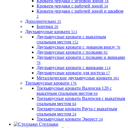
Кровати-чердаки с игровой зоной
18
Кровати-чердаки с рабочей зоной
34
Кровати-чердаки с рабочей зоной и шкафом
2
Дополнительно
25
Бортики
20
Двухъярусные кровати
513
Двухъярусные кровати с выкатным
спальным местом
152
Двухъярусные кровати с диваном внизу
76
Двухъярусные кровати с полками
92
Двухъярусные кровати с полками и ящиками
76
Двухъярусные кровати с ящиками
114
Двухъярусные кровати для хостела
17
Металлические двухъярусные кровати
361
Трехъярусные кровати
176
Трехъярусные кровати Валенсия 120 с
выкатным спальным местом
64
Трехъярусные кровати Валенсия с выкатным
спальным местом
64
Трехъярусные кровати Раута с выкатным
спальным местом
24
Трехъярусные кровати Эверест
24
Стеллажи