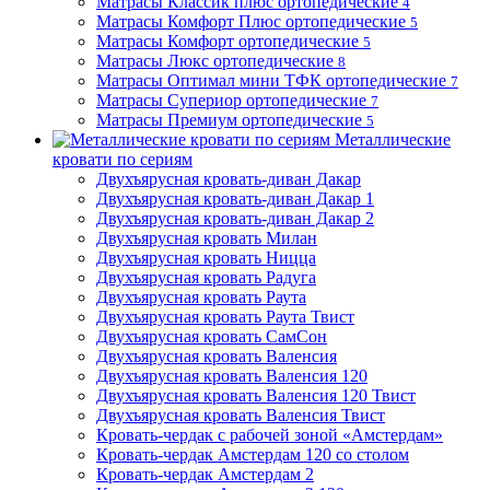
Матрасы Классик плюс ортопедические
4
Матрасы Комфорт Плюс ортопедические
5
Матрасы Комфорт ортопедические
5
Матрасы Люкс ортопедические
8
Матрасы Оптимал мини ТФК ортопедические
7
Матрасы Супериор ортопедические
7
Матрасы Премиум ортопедические
5
Металлические
кровати по сериям
Двухъярусная кровать-диван Дакар
Двухъярусная кровать-диван Дакар 1
Двухъярусная кровать-диван Дакар 2
Двухъярусная кровать Милан
Двухъярусная кровать Ницца
Двухъярусная кровать Радуга
Двухъярусная кровать Раута
Двухъярусная кровать Раута Твист
Двухъярусная кровать СамСон
Двухъярусная кровать Валенсия
Двухъярусная кровать Валенсия 120
Двухъярусная кровать Валенсия 120 Твист
Двухъярусная кровать Валенсия Твист
Кровать-чердак с рабочей зоной «Амстердам»
Кровать-чердак Амстердам 120 со столом
Кровать-чердак Амстердам 2