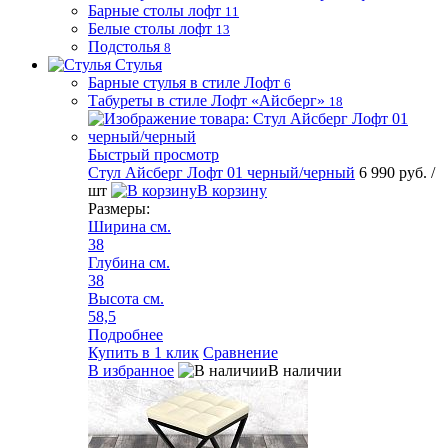
Барные столы лофт
11
Белые столы лофт
13
Подстолья
8
Стулья
Барные стулья в стиле Лофт
6
Табуреты в стиле Лофт «Айсберг»
18
Быстрый просмотр
Стул Айсберг Лофт 01 черный/черный
6 990 руб.
/
шт
В корзину
Размеры:
Ширина см.
38
Глубина см.
38
Высота см.
58,5
Подробнее
Купить в 1 клик
Сравнение
В избранное
В наличии