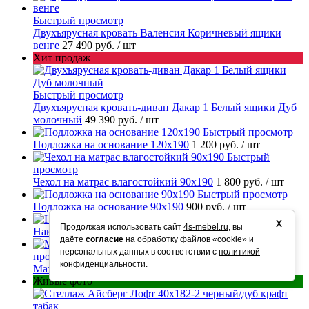
Быстрый просмотр
Двухъярусная кровать Валенсия Коричневый ящики
венге
27 490 руб.
/ шт
Хит продаж
Быстрый просмотр
Двухъярусная кровать-диван Дакар 1 Белый ящики Дуб
молочный
49 390 руб.
/ шт
Быстрый просмотр
Подложка на основание 120х190
1 200 руб.
/ шт
Быстрый
просмотр
Чехол на матрас влагостойкий 90х190
1 800 руб.
/ шт
Быстрый просмотр
Подложка на основание 90х190
900 руб.
/ шт
Быстрый просмотр
х
Продолжая использовать сайт
4s-mebel.ru
, вы
Накладки на ступени
250 руб.
/ шт
даёте
согласие
на обработку файлов «cookie» и
Быстрый
персональных данных в соответствии с
политикой
просмотр
конфиденциальности
.
Матрас ортопедический Люкс 90х190
11 290 руб.
/ шт
Живые фото