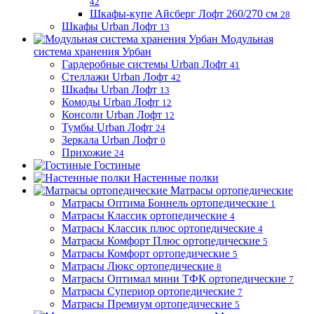
42
Шкафы-купе Айсберг Лофт 260/270 см
28
Шкафы Urban Лофт
13
Модульная
система хранения Урбан
Гардеробные системы Urban Лофт
41
Стеллажи Urban Лофт
42
Шкафы Urban Лофт
13
Комоды Urban Лофт
12
Консоли Urban Лофт
12
Тумбы Urban Лофт
24
Зеркала Urban Лофт
0
Прихожие
24
Гостиные
Настенные полки
Матрасы ортопедические
Матрасы Оптима Боннель ортопедические
1
Матрасы Классик ортопедические
4
Матрасы Классик плюс ортопедические
4
Матрасы Комфорт Плюс ортопедические
5
Матрасы Комфорт ортопедические
5
Матрасы Люкс ортопедические
8
Матрасы Оптимал мини ТФК ортопедические
7
Матрасы Супериор ортопедические
7
Матрасы Премиум ортопедические
5