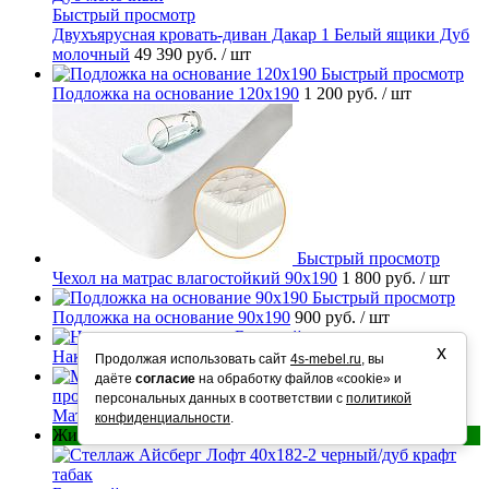
Быстрый просмотр
Двухъярусная кровать-диван Дакар 1 Белый ящики Дуб
молочный
49 390 руб.
/ шт
Быстрый просмотр
Подложка на основание 120х190
1 200 руб.
/ шт
Быстрый просмотр
Чехол на матрас влагостойкий 90х190
1 800 руб.
/ шт
Быстрый просмотр
Подложка на основание 90х190
900 руб.
/ шт
Быстрый просмотр
х
Накладки на ступени
250 руб.
/ шт
Продолжая использовать сайт
4s-mebel.ru
, вы
Быстрый
даёте
согласие
на обработку файлов «cookie» и
просмотр
персональных данных в соответствии с
политикой
Матрас ортопедический Люкс 90х190
11 290 руб.
/ шт
конфиденциальности
.
Живые фото