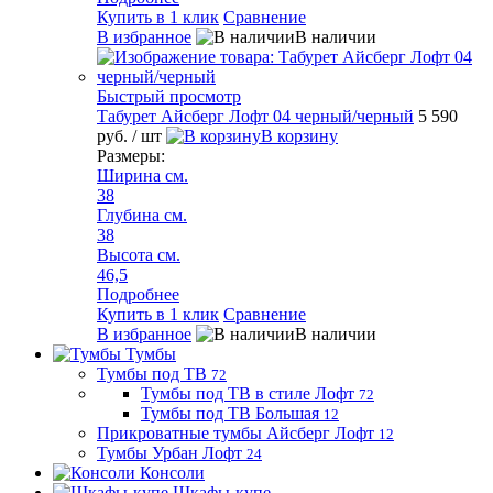
Купить в 1 клик
Сравнение
В избранное
В наличии
Быстрый просмотр
Табурет Айсберг Лофт 04 черный/черный
5 590
руб.
/ шт
В корзину
Размеры:
Ширина см.
38
Глубина см.
38
Высота см.
46,5
Подробнее
Купить в 1 клик
Сравнение
В избранное
В наличии
Тумбы
Тумбы под ТВ
72
Тумбы под ТВ в стиле Лофт
72
Тумбы под ТВ Большая
12
Прикроватные тумбы Айсберг Лофт
12
Тумбы Урбан Лофт
24
Консоли
Шкафы-купе