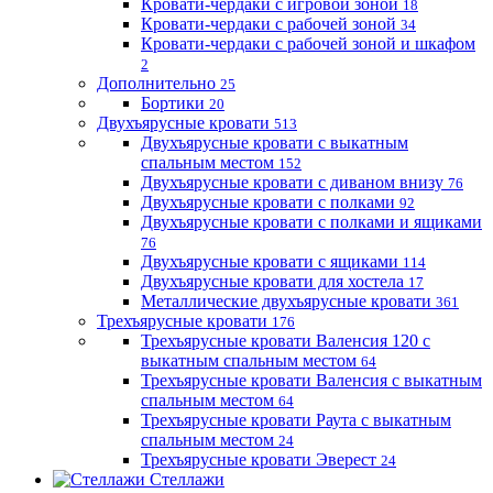
Кровати-чердаки с игровой зоной
18
Кровати-чердаки с рабочей зоной
34
Кровати-чердаки с рабочей зоной и шкафом
2
Дополнительно
25
Бортики
20
Двухъярусные кровати
513
Двухъярусные кровати с выкатным
спальным местом
152
Двухъярусные кровати с диваном внизу
76
Двухъярусные кровати с полками
92
Двухъярусные кровати с полками и ящиками
76
Двухъярусные кровати с ящиками
114
Двухъярусные кровати для хостела
17
Металлические двухъярусные кровати
361
Трехъярусные кровати
176
Трехъярусные кровати Валенсия 120 с
выкатным спальным местом
64
Трехъярусные кровати Валенсия с выкатным
спальным местом
64
Трехъярусные кровати Раута с выкатным
спальным местом
24
Трехъярусные кровати Эверест
24
Стеллажи