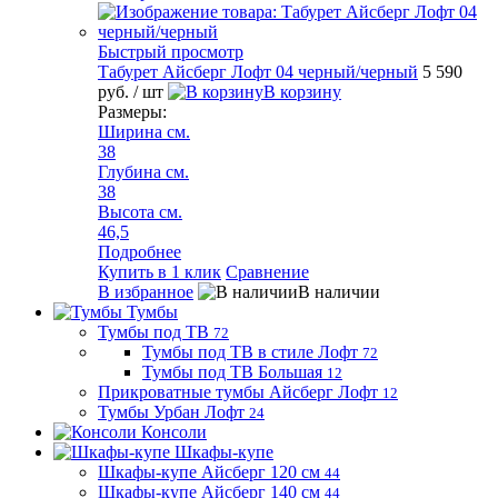
Быстрый просмотр
Табурет Айсберг Лофт 04 черный/черный
5 590
руб.
/ шт
В корзину
Размеры:
Ширина см.
38
Глубина см.
38
Высота см.
46,5
Подробнее
Купить в 1 клик
Сравнение
В избранное
В наличии
Тумбы
Тумбы под ТВ
72
Тумбы под ТВ в стиле Лофт
72
Тумбы под ТВ Большая
12
Прикроватные тумбы Айсберг Лофт
12
Тумбы Урбан Лофт
24
Консоли
Шкафы-купе
Шкафы-купе Айсберг 120 см
44
Шкафы-купе Айсберг 140 см
44