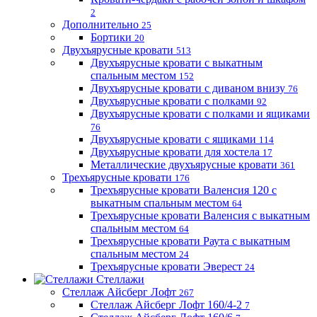
2
Дополнительно
25
Бортики
20
Двухъярусные кровати
513
Двухъярусные кровати с выкатным
спальным местом
152
Двухъярусные кровати с диваном внизу
76
Двухъярусные кровати с полками
92
Двухъярусные кровати с полками и ящиками
76
Двухъярусные кровати с ящиками
114
Двухъярусные кровати для хостела
17
Металлические двухъярусные кровати
361
Трехъярусные кровати
176
Трехъярусные кровати Валенсия 120 с
выкатным спальным местом
64
Трехъярусные кровати Валенсия с выкатным
спальным местом
64
Трехъярусные кровати Раута с выкатным
спальным местом
24
Трехъярусные кровати Эверест
24
Стеллажи
Стеллаж Айсберг Лофт
267
Стеллаж Айсберг Лофт 160/4-2
7