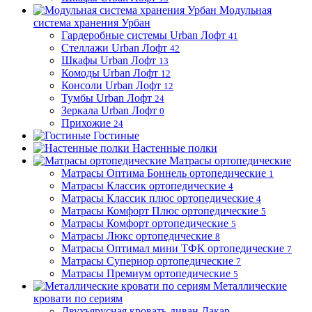
Модульная
система хранения Урбан
Гардеробные системы Urban Лофт
41
Стеллажи Urban Лофт
42
Шкафы Urban Лофт
13
Комоды Urban Лофт
12
Консоли Urban Лофт
12
Тумбы Urban Лофт
24
Зеркала Urban Лофт
0
Прихожие
24
Гостиные
Настенные полки
Матрасы ортопедические
Матрасы Оптима Боннель ортопедические
1
Матрасы Классик ортопедические
4
Матрасы Классик плюс ортопедические
4
Матрасы Комфорт Плюс ортопедические
5
Матрасы Комфорт ортопедические
5
Матрасы Люкс ортопедические
8
Матрасы Оптимал мини ТФК ортопедические
7
Матрасы Супериор ортопедические
7
Матрасы Премиум ортопедические
5
Металлические
кровати по сериям
Двухъярусная кровать-диван Дакар