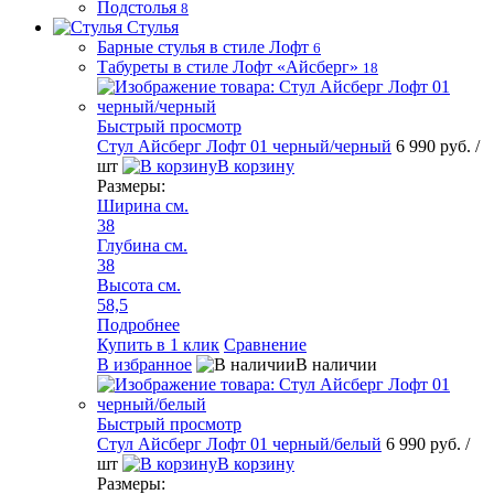
Подстолья
8
Стулья
Барные стулья в стиле Лофт
6
Табуреты в стиле Лофт «Айсберг»
18
Быстрый просмотр
Стул Айсберг Лофт 01 черный/черный
6 990 руб.
/
шт
В корзину
Размеры:
Ширина см.
38
Глубина см.
38
Высота см.
58,5
Подробнее
Купить в 1 клик
Сравнение
В избранное
В наличии
Быстрый просмотр
Стул Айсберг Лофт 01 черный/белый
6 990 руб.
/
шт
В корзину
Размеры: