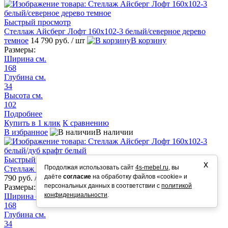
Быстрый просмотр
Стеллаж Айсберг Лофт 160х102-3 белый/северное дерево
темное
14 790 руб.
/ шт
В корзину
Размеры:
Ширина см.
168
Глубина см.
34
Высота см.
102
Подробнее
Купить в 1 клик
К сравнению
В избранное
В наличии
Быстрый просмотр
х
Продолжая использовать сайт
4s-mebel.ru
, вы
Стеллаж Айсберг Лофт 160х102-3 белый/дуб крафт белый
14
даёте
согласие
на обработку файлов «cookie» и
790 руб.
/ шт
В корзину
персональных данных в соответствии с
политикой
Размеры:
конфиденциальности
.
Ширина см.
168
Глубина см.
34