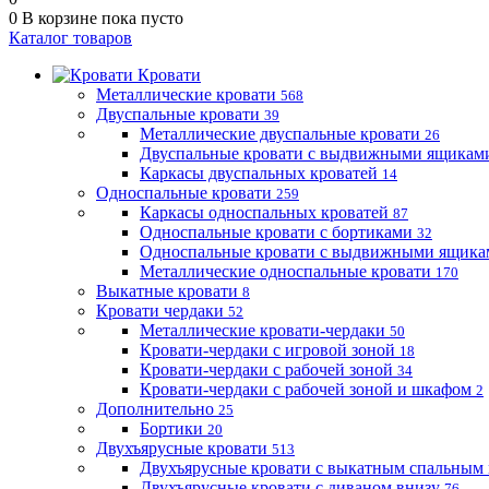
0
В корзине
пока пусто
Каталог товаров
Кровати
Металлические кровати
568
Двуспальные кровати
39
Металлические двуспальные кровати
26
Двуспальные кровати с выдвижными ящика
Каркасы двуспальных кроватей
14
Односпальные кровати
259
Каркасы односпальных кроватей
87
Односпальные кровати с бортиками
32
Односпальные кровати с выдвижными ящик
Металлические односпальные кровати
170
Выкатные кровати
8
Кровати чердаки
52
Металлические кровати-чердаки
50
Кровати-чердаки с игровой зоной
18
Кровати-чердаки с рабочей зоной
34
Кровати-чердаки с рабочей зоной и шкафом
2
Дополнительно
25
Бортики
20
Двухъярусные кровати
513
Двухъярусные кровати с выкатным спальным
Двухъярусные кровати с диваном внизу
76