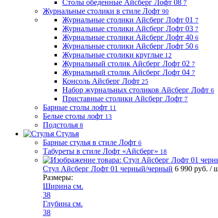
Столы обеденные Айсберг Лофт 08
7
Журнальные столики в стиле Лофт
90
Журнальные столики Айсберг Лофт 01
7
Журнальные столики Айсберг Лофт 03
7
Журнальные столики Айсберг Лофт 40
6
Журнальные столики Айсберг Лофт 50
6
Журнальные столики круглые
12
Журнальный столик Айсберг Лофт 02
7
Журнальный столик Айсберг Лофт 04
7
Консоль Айсберг Лофт
25
Набор журнальных столиков Айсберг Лофт
6
Приставные столики Айсберг Лофт
7
Барные столы лофт
11
Белые столы лофт
13
Подстолья
8
Стулья
Барные стулья в стиле Лофт
6
Табуреты в стиле Лофт «Айсберг»
18
Стул Айсберг Лофт 01 черный/черный
6 990 руб.
/ 
Размеры:
Ширина см.
38
Глубина см.
38