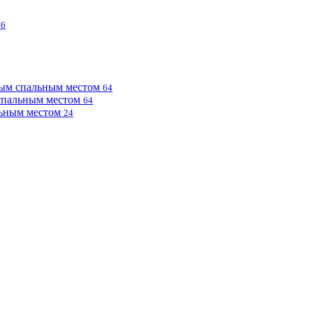
76
ным спальным местом
64
 спальным местом
64
льным местом
24