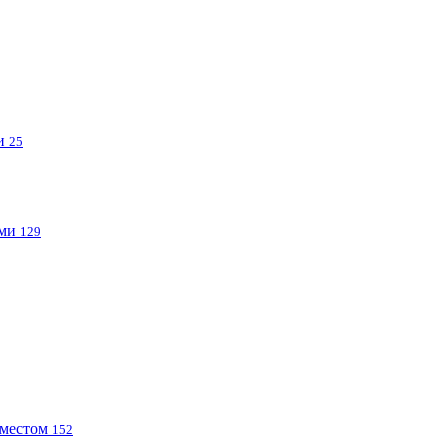
ми
25
ами
129
 местом
152