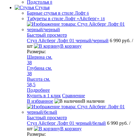
Подстолья
8
Стулья
Барные стулья в стиле Лофт
6
Табуреты в стиле Лофт «Айсберг»
18
Быстрый просмотр
Стул Айсберг Лофт 01 черный/черный
6 990 руб.
/
шт
В корзину
Размеры:
Ширина см.
38
Глубина см.
38
Высота см.
58,5
Подробнее
Купить в 1 клик
Сравнение
В избранное
В наличии
Быстрый просмотр
Стул Айсберг Лофт 01 черный/белый
6 990 руб.
/
шт
В корзину
Размеры: