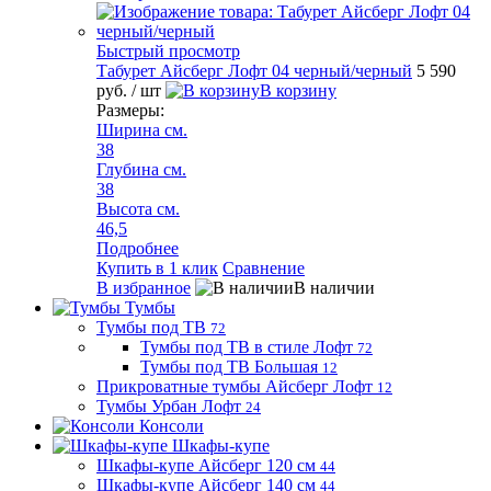
Быстрый просмотр
Табурет Айсберг Лофт 04 черный/черный
5 590
руб.
/ шт
В корзину
Размеры:
Ширина см.
38
Глубина см.
38
Высота см.
46,5
Подробнее
Купить в 1 клик
Сравнение
В избранное
В наличии
Тумбы
Тумбы под ТВ
72
Тумбы под ТВ в стиле Лофт
72
Тумбы под ТВ Большая
12
Прикроватные тумбы Айсберг Лофт
12
Тумбы Урбан Лофт
24
Консоли
Шкафы-купе
Шкафы-купе Айсберг 120 см
44
Шкафы-купе Айсберг 140 см
44