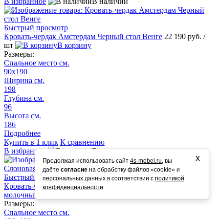
В избранное
В наличии
Быстрый просмотр
Кровать-чердак Амстердам Черный стол Венге
22 190 руб.
/
шт
В корзину
Размеры:
Спальное место см.
90х190
Ширина см.
198
Глубина см.
96
Высота см.
186
Подробнее
Купить в 1 клик
К сравнению
В избранное
В наличии
х
Продолжая использовать сайт
4s-mebel.ru
, вы
даёте
согласие
на обработку файлов «cookie» и
Быстрый просмотр
персональных данных в соответствии с
политикой
Кровать-чердак Амстердам 120 Слоновая кость стол Дуб
конфиденциальности
.
молочный
23 490 руб.
/ шт
В корзину
Размеры:
Спальное место см.