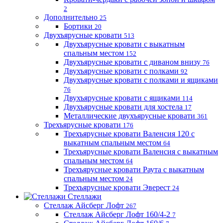
2
Дополнительно
25
Бортики
20
Двухъярусные кровати
513
Двухъярусные кровати с выкатным
спальным местом
152
Двухъярусные кровати с диваном внизу
76
Двухъярусные кровати с полками
92
Двухъярусные кровати с полками и ящиками
76
Двухъярусные кровати с ящиками
114
Двухъярусные кровати для хостела
17
Металлические двухъярусные кровати
361
Трехъярусные кровати
176
Трехъярусные кровати Валенсия 120 с
выкатным спальным местом
64
Трехъярусные кровати Валенсия с выкатным
спальным местом
64
Трехъярусные кровати Раута с выкатным
спальным местом
24
Трехъярусные кровати Эверест
24
Стеллажи
Стеллаж Айсберг Лофт
267
Стеллаж Айсберг Лофт 160/4-2
7