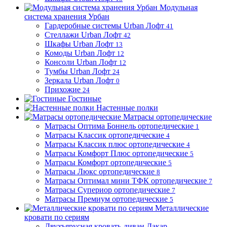
Модульная
система хранения Урбан
Гардеробные системы Urban Лофт
41
Стеллажи Urban Лофт
42
Шкафы Urban Лофт
13
Комоды Urban Лофт
12
Консоли Urban Лофт
12
Тумбы Urban Лофт
24
Зеркала Urban Лофт
0
Прихожие
24
Гостиные
Настенные полки
Матрасы ортопедические
Матрасы Оптима Боннель ортопедические
1
Матрасы Классик ортопедические
4
Матрасы Классик плюс ортопедические
4
Матрасы Комфорт Плюс ортопедические
5
Матрасы Комфорт ортопедические
5
Матрасы Люкс ортопедические
8
Матрасы Оптимал мини ТФК ортопедические
7
Матрасы Супериор ортопедические
7
Матрасы Премиум ортопедические
5
Металлические
кровати по сериям
Двухъярусная кровать-диван Дакар