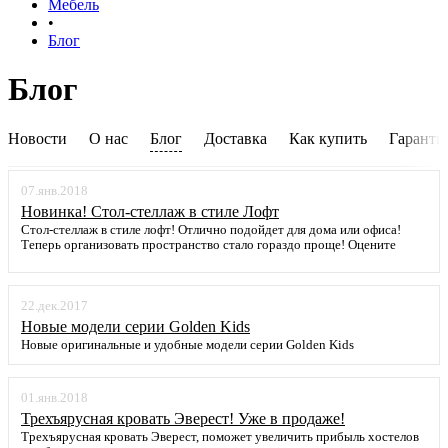
Мебель
•
Блог
Блог
Новости
О нас
Блог
Доставка
Как купить
Гаранти
07.янв.2018
Новинка! Стол-стеллаж в стиле Лофт
Стол-стеллаж в стиле лофт! Отлично подойдет для дома или офиса!
Теперь организовать пространство стало гораздо проще! Оцените
стиль и минимализм. Каркас выполнен из прочного металла, покрытого
безопасной порошковой краской. Столешница и полки ЛДСП 26 мм.
Доставка по Москве и области осуществляется в течении 2-3х дней!
Заказывайте прямо сейчас!
22.дек.2017
Новые модели серии Golden Kids
Новые оригинальные и удобные модели серии Golden Kids
01.янв.2018
Трехъярусная кровать Эверест! Уже в продаже!
Трехъярусная кровать Эверест, поможет увеличить прибыль хостелов