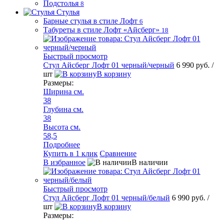
Подстолья
8
Стулья
Барные стулья в стиле Лофт
6
Табуреты в стиле Лофт «Айсберг»
18
Быстрый просмотр
Стул Айсберг Лофт 01 черный/черный
6 990 руб.
/
шт
В корзину
Размеры:
Ширина см.
38
Глубина см.
38
Высота см.
58,5
Подробнее
Купить в 1 клик
Сравнение
В избранное
В наличии
Быстрый просмотр
Стул Айсберг Лофт 01 черный/белый
6 990 руб.
/
шт
В корзину
Размеры: