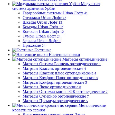
Модульная
система хранения Урбан
Гардеробные системы Urban Лофт
41
Стеллажи Urban Лофт
42
Шкафы Urban Лофт
13
Комоды Urban Лофт
12
Консоли Urban Лофт
12
Тумбы Urban Лофт
24
Зеркала Urban Лофт
0
Прихожие
24
Гостиные
Настенные полки
Матрасы ортопедические
Матрасы Оптима Боннель ортопедические
1
Матрасы Классик ортопедические
4
Матрасы Классик плюс ортопедические
4
Матрасы Комфорт Плюс ортопедические
5
Матрасы Комфорт ортопедические
5
Матрасы Люкс ортопедические
8
Матрасы Оптимал мини ТФК ортопедические
7
Матрасы Супериор ортопедические
7
Матрасы Премиум ортопедические
5
Металлические
кровати по сериям
Двухъярусная кровать-диван Дакар