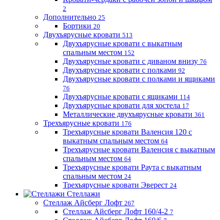
2
Дополнительно
25
Бортики
20
Двухъярусные кровати
513
Двухъярусные кровати с выкатным
спальным местом
152
Двухъярусные кровати с диваном внизу
76
Двухъярусные кровати с полками
92
Двухъярусные кровати с полками и ящиками
76
Двухъярусные кровати с ящиками
114
Двухъярусные кровати для хостела
17
Металлические двухъярусные кровати
361
Трехъярусные кровати
176
Трехъярусные кровати Валенсия 120 с
выкатным спальным местом
64
Трехъярусные кровати Валенсия с выкатным
спальным местом
64
Трехъярусные кровати Раута с выкатным
спальным местом
24
Трехъярусные кровати Эверест
24
Стеллажи
Стеллаж Айсберг Лофт
267
Стеллаж Айсберг Лофт 160/4-2
7