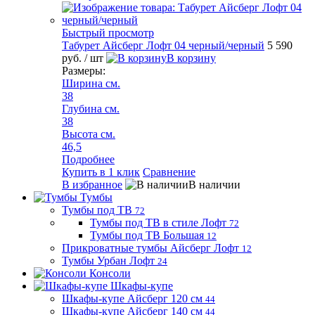
Быстрый просмотр
Табурет Айсберг Лофт 04 черный/черный
5 590
руб.
/ шт
В корзину
Размеры:
Ширина см.
38
Глубина см.
38
Высота см.
46,5
Подробнее
Купить в 1 клик
Сравнение
В избранное
В наличии
Тумбы
Тумбы под ТВ
72
Тумбы под ТВ в стиле Лофт
72
Тумбы под ТВ Большая
12
Прикроватные тумбы Айсберг Лофт
12
Тумбы Урбан Лофт
24
Консоли
Шкафы-купе
Шкафы-купе Айсберг 120 см
44
Шкафы-купе Айсберг 140 см
44