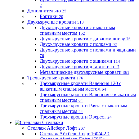
2
Дополнительно
25
Бортики
20
Двухъярусные кровати
513
Двухъярусные кровати с выкатным
спальным местом
152
Двухъярусные кровати с диваном внизу
76
Двухъярусные кровати с полками
92
Двухъярусные кровати с полками и ящиками
76
Двухъярусные кровати с ящиками
114
Двухъярусные кровати для хостела
17
Металлические двухъярусные кровати
361
Трехъярусные кровати
176
Трехъярусные кровати Валенсия 120 с
выкатным спальным местом
64
Трехъярусные кровати Валенсия с выкатным
спальным местом
64
Трехъярусные кровати Раута с выкатным
спальным местом
24
Трехъярусные кровати Эверест
24
Стеллажи
Стеллаж Айсберг Лофт
267
Стеллаж Айсберг Лофт 160/4-2
7