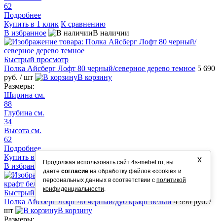
62
Подробнее
Купить в 1 клик
К сравнению
В избранное
В наличии
Быстрый просмотр
Полка Айсберг Лофт 80 черный/северное дерево темное
5 690
руб.
/ шт
В корзину
Размеры:
Ширина см.
88
Глубина см.
34
Высота см.
62
Подробнее
Купить в 1 клик
К сравнению
х
Продолжая использовать сайт
4s-mebel.ru
, вы
В избранное
В наличии
даёте
согласие
на обработку файлов «cookie» и
персональных данных в соответствии с
политикой
конфиденциальности
.
Быстрый просмотр
Полка Айсберг Лофт 40 черный/дуб крафт белый
4 990 руб.
/
шт
В корзину
Размеры: