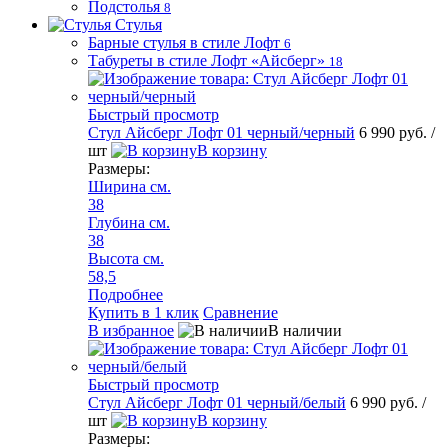
Подстолья
8
Стулья
Барные стулья в стиле Лофт
6
Табуреты в стиле Лофт «Айсберг»
18
Быстрый просмотр
Стул Айсберг Лофт 01 черный/черный
6 990 руб.
/
шт
В корзину
Размеры:
Ширина см.
38
Глубина см.
38
Высота см.
58,5
Подробнее
Купить в 1 клик
Сравнение
В избранное
В наличии
Быстрый просмотр
Стул Айсберг Лофт 01 черный/белый
6 990 руб.
/
шт
В корзину
Размеры: