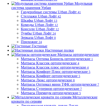
Модульная
система хранения Урбан
Гардеробные системы Urban Лофт
41
Стеллажи Urban Лофт
42
Шкафы Urban Лофт
13
Комоды Urban Лофт
12
Консоли Urban Лофт
12
Тумбы Urban Лофт
24
Зеркала Urban Лофт
0
Прихожие
24
Гостиные
Настенные полки
Матрасы ортопедические
Матрасы Оптима Боннель ортопедические
1
Матрасы Классик ортопедические
4
Матрасы Классик плюс ортопедические
4
Матрасы Комфорт Плюс ортопедические
5
Матрасы Комфорт ортопедические
5
Матрасы Люкс ортопедические
8
Матрасы Оптимал мини ТФК ортопедические
7
Матрасы Супериор ортопедические
7
Матрасы Премиум ортопедические
5
Металлические
кровати по сериям
Двухъярусная кровать-диван Дакар