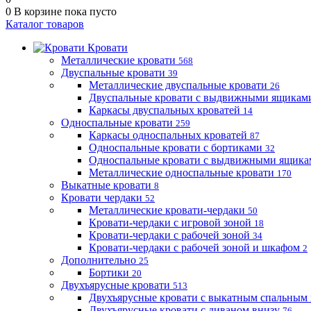
0
В корзине
пока пусто
Каталог товаров
Кровати
Металлические кровати
568
Двуспальные кровати
39
Металлические двуспальные кровати
26
Двуспальные кровати с выдвижными ящика
Каркасы двуспальных кроватей
14
Односпальные кровати
259
Каркасы односпальных кроватей
87
Односпальные кровати с бортиками
32
Односпальные кровати с выдвижными ящик
Металлические односпальные кровати
170
Выкатные кровати
8
Кровати чердаки
52
Металлические кровати-чердаки
50
Кровати-чердаки с игровой зоной
18
Кровати-чердаки с рабочей зоной
34
Кровати-чердаки с рабочей зоной и шкафом
2
Дополнительно
25
Бортики
20
Двухъярусные кровати
513
Двухъярусные кровати с выкатным спальным
Двухъярусные кровати с диваном внизу
76