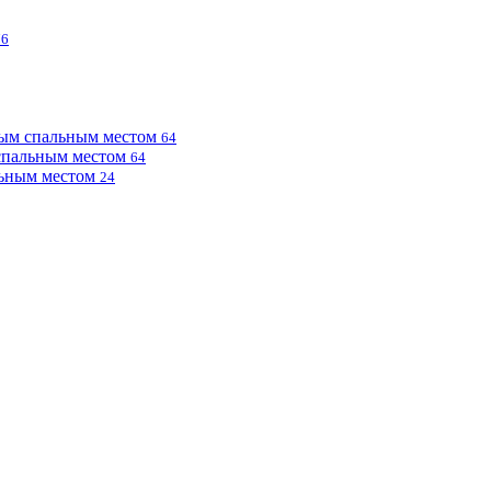
76
ным спальным местом
64
 спальным местом
64
льным местом
24