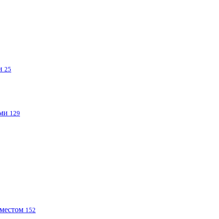
ми
25
ами
129
 местом
152