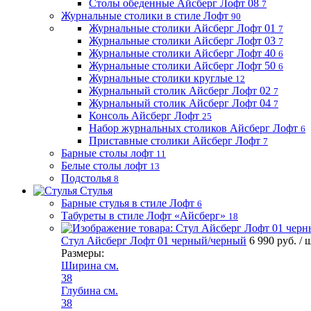
Столы обеденные Айсберг Лофт 08
7
Журнальные столики в стиле Лофт
90
Журнальные столики Айсберг Лофт 01
7
Журнальные столики Айсберг Лофт 03
7
Журнальные столики Айсберг Лофт 40
6
Журнальные столики Айсберг Лофт 50
6
Журнальные столики круглые
12
Журнальный столик Айсберг Лофт 02
7
Журнальный столик Айсберг Лофт 04
7
Консоль Айсберг Лофт
25
Набор журнальных столиков Айсберг Лофт
6
Приставные столики Айсберг Лофт
7
Барные столы лофт
11
Белые столы лофт
13
Подстолья
8
Стулья
Барные стулья в стиле Лофт
6
Табуреты в стиле Лофт «Айсберг»
18
Стул Айсберг Лофт 01 черный/черный
6 990 руб.
/ 
Размеры:
Ширина см.
38
Глубина см.
38