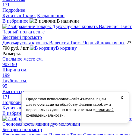
171
Подробнее
Купить в 1 клик
К сравнению
В избранное
В наличии
Быстрый просмотр
Двухъярусная кровать Валенсия Твист Черный полка венге
23
790 руб.
/ шт
В корзину
Размеры:
Спальное место см.
90х190
Ширина см.
199
Глубина см.
95
Высота см.
171
х
Продолжая использовать сайт
4s-mebel.ru
, вы
Подробнее
даёте
согласие
на обработку файлов «cookie» и
Купить в 1 клик
К сравнению
персональных данных в соответствии с
политикой
В избранное
В наличии
конфиденциальности
.
Быстрый просмотр
Двухъярусная кровать Валенсия Твист Слоновая кость ящики