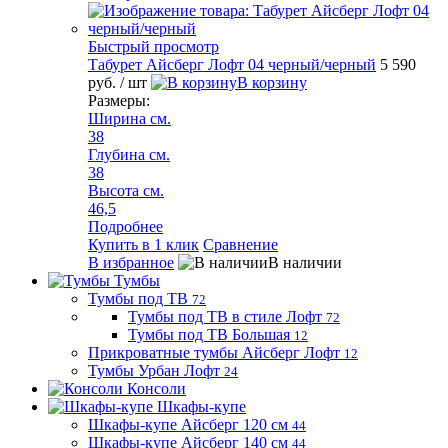
Быстрый просмотр
Табурет Айсберг Лофт 04 черный/черный
5 590
руб.
/ шт
В корзину
Размеры:
Ширина см.
38
Глубина см.
38
Высота см.
46,5
Подробнее
Купить в 1 клик
Сравнение
В избранное
В наличии
Тумбы
Тумбы под ТВ
72
Тумбы под ТВ в стиле Лофт
72
Тумбы под ТВ Большая
12
Прикроватные тумбы Айсберг Лофт
12
Тумбы Урбан Лофт
24
Консоли
Шкафы-купе
Шкафы-купе Айсберг 120 см
44
Шкафы-купе Айсберг 140 см
44