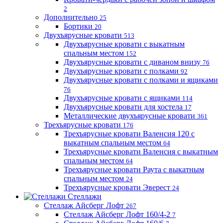
2
Дополнительно
25
Бортики
20
Двухъярусные кровати
513
Двухъярусные кровати с выкатным
спальным местом
152
Двухъярусные кровати с диваном внизу
76
Двухъярусные кровати с полками
92
Двухъярусные кровати с полками и ящиками
76
Двухъярусные кровати с ящиками
114
Двухъярусные кровати для хостела
17
Металлические двухъярусные кровати
361
Трехъярусные кровати
176
Трехъярусные кровати Валенсия 120 с
выкатным спальным местом
64
Трехъярусные кровати Валенсия с выкатным
спальным местом
64
Трехъярусные кровати Раута с выкатным
спальным местом
24
Трехъярусные кровати Эверест
24
Стеллажи
Стеллаж Айсберг Лофт
267
Стеллаж Айсберг Лофт 160/4-2
7