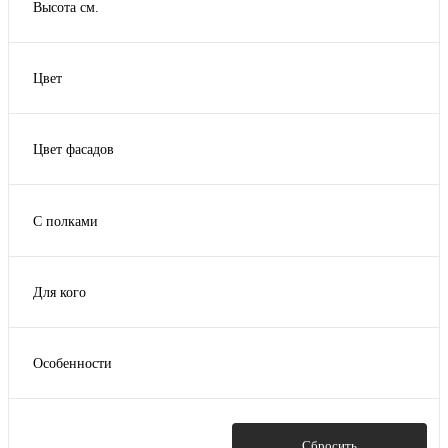
Высота см.
171
Цвет
Белый
Белый/дуб крафт белый
Цвет фасадов
Коричневый
Венге
Коричневый/дуб крафт белый
Дуб ватан
Слоновая кость
С полками
Дуб молочный
Показать ещё 2
Да
Для кого
Для взрослых
Для подростков
Особенности
Для хостела
Каркас двухъярусной кровати
Недорогие
Показать
Сбросить