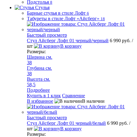
Подстолья
8
Стулья
Барные стулья в стиле Лофт
6
Табуреты в стиле Лофт «Айсберг»
18
Быстрый просмотр
Стул Айсберг Лофт 01 черный/черный
6 990 руб.
/
шт
В корзину
Размеры:
Ширина см.
38
Глубина см.
38
Высота см.
58,5
Подробнее
Купить в 1 клик
Сравнение
В избранное
В наличии
Быстрый просмотр
Стул Айсберг Лофт 01 черный/белый
6 990 руб.
/
шт
В корзину
Размеры: