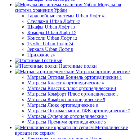
Модульная
система хранения Урбан
Гардеробные системы Urban Лофт
41
Стеллажи Urban Лофт
42
Шкафы Urban Лофт
13
Комоды Urban Лофт
12
Консоли Urban Лофт
12
Тумбы Urban Лофт
24
Зеркала Urban Лофт
0
Прихожие
24
Гостиные
Настенные полки
Матрасы ортопедические
Матрасы Оптима Боннель ортопедические
1
Матрасы Классик ортопедические
4
Матрасы Классик плюс ортопедические
4
Матрасы Комфорт Плюс ортопедические
5
Матрасы Комфорт ортопедические
5
Матрасы Люкс ортопедические
8
Матрасы Оптимал мини ТФК ортопедические
7
Матрасы Супериор ортопедические
7
Матрасы Премиум ортопедические
5
Металлические
кровати по сериям
Двухъярусная кровать-диван Дакар