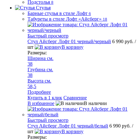
Подстолья
8
Стулья
Барные стулья в стиле Лофт
6
Табуреты в стиле Лофт «Айсберг»
18
Быстрый просмотр
Стул Айсберг Лофт 01 черный/черный
6 990 руб.
/
шт
В корзину
Размеры:
Ширина см.
38
Глубина см.
38
Высота см.
58,5
Подробнее
Купить в 1 клик
Сравнение
В избранное
В наличии
Быстрый просмотр
Стул Айсберг Лофт 01 черный/белый
6 990 руб.
/
шт
В корзину
Размеры: