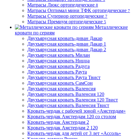
Матрасы Люкс ортопедические
8
Матрасы Оптимал мини ТФК ортопедические
7
Матрасы Супериор ортопедические
7
Матрасы Премиум ортопедические
5
Металлические
кровати по сериям
Двухъярусная кровать-диван Дакар
Двухъярусная кровать-диван Дакар 1
Двухъярусная кровать-диван Дакар 2
Двухъярусная кровать Милан
Двухъярусная кровать Ницца
Двухъярусная кровать Радуга
Двухъярусная кровать Раута
Двухъярусная кровать Раута Твист
Двухъярусная кровать СамСон
Двухъярусная кровать Валенсия
Двухъярусная кровать Валенсия 120
Двухъярусная кровать Валенсия 120 Твист
Двухъярусная кровать Валенсия Твист
Кровать-чердак с рабочей зоной «Амстердам»
Кровать-чердак Амстердам 120 со столом
Кровать-чердак Амстердам 2
Кровать-чердак Амстердам 2 120
Кровать-чердак для детей от 3 лет «Ассоль»
Кровати-домики Риччи