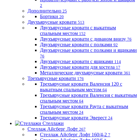
2
Дополнительно
25
Бортики
20
Двухъярусные кровати
513
Двухъярусные кровати с выкатным
спальным местом
152
Двухъярусные кровати с диваном внизу
76
Двухъярусные кровати с полками
92
Двухъярусные кровати с полками и ящиками
76
Двухъярусные кровати с ящиками
114
Двухъярусные кровати для хостела
17
Металлические двухъярусные кровати
361
Трехъярусные кровати
176
Трехъярусные кровати Валенсия 120 с
выкатным спальным местом
64
Трехъярусные кровати Валенсия с выкатным
спальным местом
64
Трехъярусные кровати Раута с выкатным
спальным местом
24
Трехъярусные кровати Эверест
24
Стеллажи
Стеллаж Айсберг Лофт
267
Стеллаж Айсберг Лофт 160/4-2
7