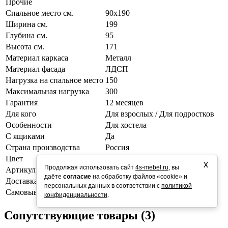
Прочие
Спальное место см.
90х190
Ширина см.
199
Глубина см.
95
Высота см.
171
Материал каркаса
Металл
Материал фасада
ЛДСП
Нагрузка на спальное место
150
Максимальная нагрузка
300
Гарантия
12 месяцев
Для кого
Для взрослых / Для подростков
Особенности
Для хостела
С ящиками
Да
Страна производства
Россия
Цвет
Белый/дуб крафт белый
х
Продолжая использовать сайт
4s-mebel.ru
, вы
Артикул
4s-vatvykat90_ydkb-9003
даёте
согласие
на обработку файлов «cookie» и
Доставка
1-2 дня
персональных данных в соответствии с
политикой
Самовывоз
Завтра
конфиденциальности
.
Сопутствующие товары (3)