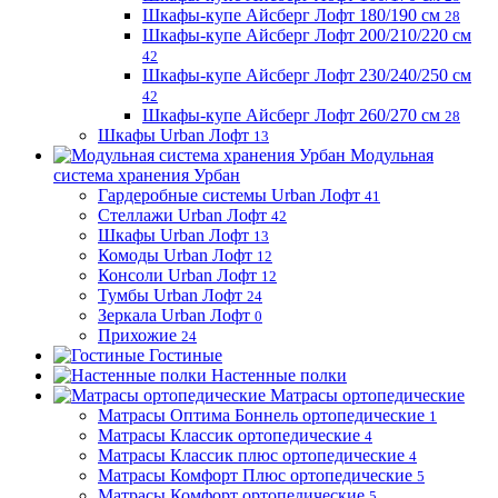
Шкафы-купе Айсберг Лофт 180/190 см
28
Шкафы-купе Айсберг Лофт 200/210/220 см
42
Шкафы-купе Айсберг Лофт 230/240/250 см
42
Шкафы-купе Айсберг Лофт 260/270 см
28
Шкафы Urban Лофт
13
Модульная
система хранения Урбан
Гардеробные системы Urban Лофт
41
Стеллажи Urban Лофт
42
Шкафы Urban Лофт
13
Комоды Urban Лофт
12
Консоли Urban Лофт
12
Тумбы Urban Лофт
24
Зеркала Urban Лофт
0
Прихожие
24
Гостиные
Настенные полки
Матрасы ортопедические
Матрасы Оптима Боннель ортопедические
1
Матрасы Классик ортопедические
4
Матрасы Классик плюс ортопедические
4
Матрасы Комфорт Плюс ортопедические
5
Матрасы Комфорт ортопедические
5