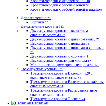
Кровати-чердаки с игровой зоной
18
Кровати-чердаки с рабочей зоной
34
Кровати-чердаки с рабочей зоной и шкафом
2
Дополнительно
25
Бортики
20
Двухъярусные кровати
513
Двухъярусные кровати с выкатным
спальным местом
152
Двухъярусные кровати с диваном внизу
76
Двухъярусные кровати с полками
92
Двухъярусные кровати с полками и ящиками
76
Двухъярусные кровати с ящиками
114
Двухъярусные кровати для хостела
17
Металлические двухъярусные кровати
361
Трехъярусные кровати
176
Трехъярусные кровати Валенсия 120 с
выкатным спальным местом
64
Трехъярусные кровати Валенсия с выкатным
спальным местом
64
Трехъярусные кровати Раута с выкатным
спальным местом
24
Трехъярусные кровати Эверест
24
Стеллажи