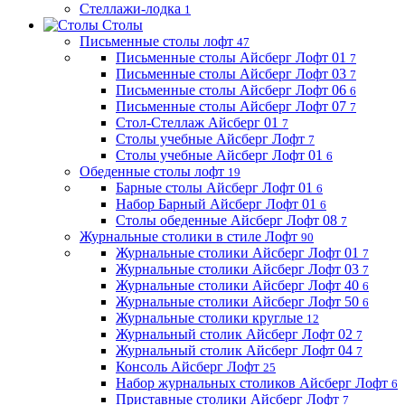
Стеллажи-лодка
1
Столы
Письменные столы лофт
47
Письменные столы Айсберг Лофт 01
7
Письменные столы Айсберг Лофт 03
7
Письменные столы Айсберг Лофт 06
6
Письменные столы Айсберг Лофт 07
7
Стол-Стеллаж Айсберг 01
7
Столы учебные Айсберг Лофт
7
Столы учебные Айсберг Лофт 01
6
Обеденные столы лофт
19
Барные столы Айсберг Лофт 01
6
Набор Барный Айсберг Лофт 01
6
Столы обеденные Айсберг Лофт 08
7
Журнальные столики в стиле Лофт
90
Журнальные столики Айсберг Лофт 01
7
Журнальные столики Айсберг Лофт 03
7
Журнальные столики Айсберг Лофт 40
6
Журнальные столики Айсберг Лофт 50
6
Журнальные столики круглые
12
Журнальный столик Айсберг Лофт 02
7
Журнальный столик Айсберг Лофт 04
7
Консоль Айсберг Лофт
25
Набор журнальных столиков Айсберг Лофт
6
Приставные столики Айсберг Лофт
7