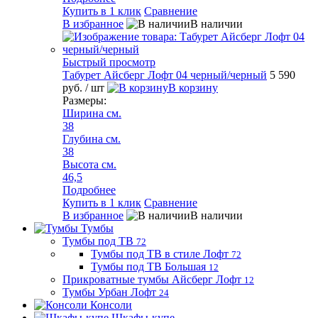
Купить в 1 клик
Сравнение
В избранное
В наличии
Быстрый просмотр
Табурет Айсберг Лофт 04 черный/черный
5 590
руб.
/ шт
В корзину
Размеры:
Ширина см.
38
Глубина см.
38
Высота см.
46,5
Подробнее
Купить в 1 клик
Сравнение
В избранное
В наличии
Тумбы
Тумбы под ТВ
72
Тумбы под ТВ в стиле Лофт
72
Тумбы под ТВ Большая
12
Прикроватные тумбы Айсберг Лофт
12
Тумбы Урбан Лофт
24
Консоли
Шкафы-купе