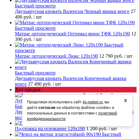
Быстрый просмотр
Двухъярусная кровать Валенсия Черный ящики венге
27
490 руб.
/ шт
Быстрый просмотр
Матрас ортопедический Оптимал мини ТФК 120х190
12
390 руб.
/ шт
Быстрый
просмотр
Матрас ортопедический Люкс 120х190
12 790 руб.
/ шт
Быстрый просмотр
Двухъярусная кровать Валенсия Коричневый ящики
венге
27 490 руб.
/ шт
Хит продаж
х
Продолжая использовать сайт
4s-mebel.ru
, вы
Быстрый просмотр
даёте
согласие
на обработку файлов «cookie» и
Двухъярусная кровать-диван Дакар 1 Белый ящики Дуб
персональных данных в соответствии с
политикой
молочный
49 390 руб.
/ шт
конфиденциальности
.
Быстрый просмотр
Подложка на основание 120х190
1 200 руб.
/ шт
Быстрый