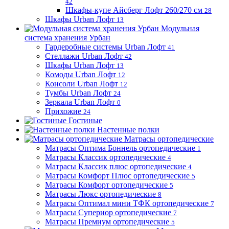
42
Шкафы-купе Айсберг Лофт 260/270 см
28
Шкафы Urban Лофт
13
Модульная
система хранения Урбан
Гардеробные системы Urban Лофт
41
Стеллажи Urban Лофт
42
Шкафы Urban Лофт
13
Комоды Urban Лофт
12
Консоли Urban Лофт
12
Тумбы Urban Лофт
24
Зеркала Urban Лофт
0
Прихожие
24
Гостиные
Настенные полки
Матрасы ортопедические
Матрасы Оптима Боннель ортопедические
1
Матрасы Классик ортопедические
4
Матрасы Классик плюс ортопедические
4
Матрасы Комфорт Плюс ортопедические
5
Матрасы Комфорт ортопедические
5
Матрасы Люкс ортопедические
8
Матрасы Оптимал мини ТФК ортопедические
7
Матрасы Супериор ортопедические
7
Матрасы Премиум ортопедические
5