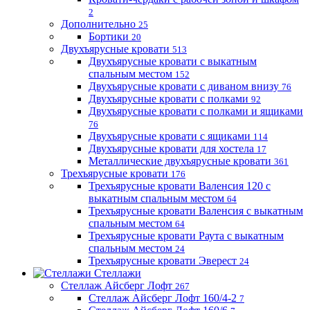
2
Дополнительно
25
Бортики
20
Двухъярусные кровати
513
Двухъярусные кровати с выкатным
спальным местом
152
Двухъярусные кровати с диваном внизу
76
Двухъярусные кровати с полками
92
Двухъярусные кровати с полками и ящиками
76
Двухъярусные кровати с ящиками
114
Двухъярусные кровати для хостела
17
Металлические двухъярусные кровати
361
Трехъярусные кровати
176
Трехъярусные кровати Валенсия 120 с
выкатным спальным местом
64
Трехъярусные кровати Валенсия с выкатным
спальным местом
64
Трехъярусные кровати Раута с выкатным
спальным местом
24
Трехъярусные кровати Эверест
24
Стеллажи
Стеллаж Айсберг Лофт
267
Стеллаж Айсберг Лофт 160/4-2
7