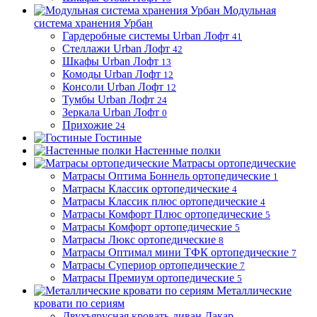
Модульная
система хранения Урбан
Гардеробные системы Urban Лофт
41
Стеллажи Urban Лофт
42
Шкафы Urban Лофт
13
Комоды Urban Лофт
12
Консоли Urban Лофт
12
Тумбы Urban Лофт
24
Зеркала Urban Лофт
0
Прихожие
24
Гостиные
Настенные полки
Матрасы ортопедические
Матрасы Оптима Боннель ортопедические
1
Матрасы Классик ортопедические
4
Матрасы Классик плюс ортопедические
4
Матрасы Комфорт Плюс ортопедические
5
Матрасы Комфорт ортопедические
5
Матрасы Люкс ортопедические
8
Матрасы Оптимал мини ТФК ортопедические
7
Матрасы Супериор ортопедические
7
Матрасы Премиум ортопедические
5
Металлические
кровати по сериям
Двухъярусная кровать-диван Дакар