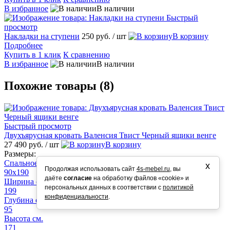
В избранное
В наличии
Быстрый
просмотр
Накладки на ступени
250 руб.
/ шт
В корзину
Подробнее
Купить в 1 клик
К сравнению
В избранное
В наличии
Похожие товары (8)
Быстрый просмотр
Двухъярусная кровать Валенсия Твист Черный ящики венге
27 490 руб.
/ шт
В корзину
Размеры:
Спальное место см.
х
Продолжая использовать сайт
4s-mebel.ru
, вы
90х190
даёте
согласие
на обработку файлов «cookie» и
Ширина см.
персональных данных в соответствии с
политикой
199
конфиденциальности
.
Глубина см.
95
Высота см.
171