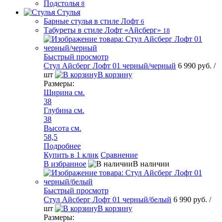
Подстолья
8
Стулья
Барные стулья в стиле Лофт
6
Табуреты в стиле Лофт «Айсберг»
18
Быстрый просмотр
Стул Айсберг Лофт 01 черный/черный
6 990 руб.
/
шт
В корзину
Размеры:
Ширина см.
38
Глубина см.
38
Высота см.
58,5
Подробнее
Купить в 1 клик
Сравнение
В избранное
В наличии
Быстрый просмотр
Стул Айсберг Лофт 01 черный/белый
6 990 руб.
/
шт
В корзину
Размеры: