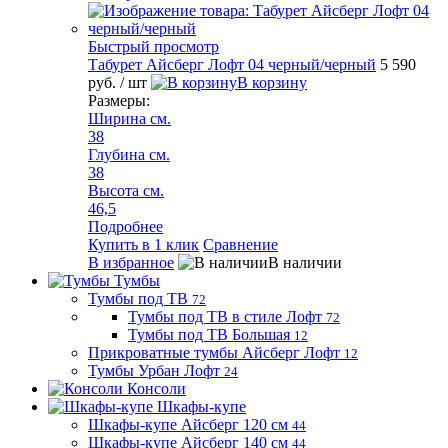
Быстрый просмотр
Табурет Айсберг Лофт 04 черный/черный
5 590
руб.
/ шт
В корзину
Размеры:
Ширина см.
38
Глубина см.
38
Высота см.
46,5
Подробнее
Купить в 1 клик
Сравнение
В избранное
В наличии
Тумбы
Тумбы под ТВ
72
Тумбы под ТВ в стиле Лофт
72
Тумбы под ТВ Большая
12
Прикроватные тумбы Айсберг Лофт
12
Тумбы Урбан Лофт
24
Консоли
Шкафы-купе
Шкафы-купе Айсберг 120 см
44
Шкафы-купе Айсберг 140 см
44