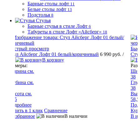
Барные столы лофт
11
Белые столы лофт
13
Подстолья
8
Стулья
Барные стулья в стиле Лофт
6
Табуреты в стиле Лофт «Айсберг»
18
Быстрый просмотр
руб.
/
Стул Айсберг Лофт 01 белый/черный
6 990 руб.
/ шт
С
В корзину
Размеры:
Р
Ширина см.
38
3
Глубина см.
Г
38
3
Высота см.
В
58,5
5
Подробнее
Купить в 1 клик
Сравнение
К
В избранное
В наличии
В