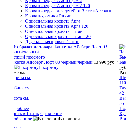
Кровать-чердак Амстердам 2
Кровать-чердак Амстердам 2 120
Кровать-чердак для детей от 3 лет «Ассоль»
Кровати-домики Риччи
Односпальная кровать Арга
Односпальная кровать Арга 120
Односпальная кровать Титан
Односпальная кровать Титан 120
Двуспальная кровать Титан
Быстрый просмотр
0 руб.
/
Банкетка Айсберг Лофт 03 Черный/коричневый
13 990
руб.
/ шт
В корзину
Размеры:
Ширина см.
110
Глубина см.
42
Высота см.
55
Подробнее
Купить в 1 клик
Сравнение
В избранное
В наличии