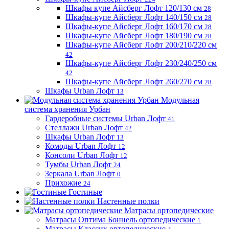
Шкафы купе Айсберг Лофт 120/130 см
28
Шкафы-купе Айсберг Лофт 140/150 см
28
Шкафы-купе Айсберг Лофт 160/170 см
28
Шкафы-купе Айсберг Лофт 180/190 см
28
Шкафы-купе Айсберг Лофт 200/210/220 см
42
Шкафы-купе Айсберг Лофт 230/240/250 см
42
Шкафы-купе Айсберг Лофт 260/270 см
28
Шкафы Urban Лофт
13
Модульная
система хранения Урбан
Гардеробные системы Urban Лофт
41
Стеллажи Urban Лофт
42
Шкафы Urban Лофт
13
Комоды Urban Лофт
12
Консоли Urban Лофт
12
Тумбы Urban Лофт
24
Зеркала Urban Лофт
0
Прихожие
24
Гостиные
Настенные полки
Матрасы ортопедические
Матрасы Оптима Боннель ортопедические
1
Матрасы Классик ортопедические