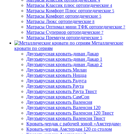
4
Матрасы Классик плюс ортопедические
4
Матрасы Комфорт Плюс ортопедические
5
Матрасы Комфорт ортопедические
5
Матрасы Люкс ортопедические
8
Матрасы Оптимал мини ТФК ортопедические
7
Матрасы Супериор ортопедические
7
Матрасы Премиум ортопедические
5
Металлические
кровати по сериям
Двухъярусная кровать-диван Дакар
Двухъярусная кровать-диван Дакар 1
Двухъярусная кровать-диван Дакар 2
Двухъярусная кровать Милан
Двухъярусная кровать Ницца
Двухъярусная кровать Радуга
Двухъярусная кровать Раута
Двухъярусная кровать Раута Твист
Двухъярусная кровать СамСон
Двухъярусная кровать Валенсия
Двухъярусная кровать Валенсия 120
Двухъярусная кровать Валенсия 120 Твист
Двухъярусная кровать Валенсия Твист
Кровать-чердак с рабочей зоной «Амстердам»
Кровать-чердак Амстердам 120 со столом