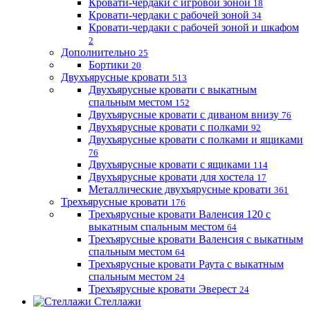
Кровати-чердаки с игровой зоной
18
Кровати-чердаки с рабочей зоной
34
Кровати-чердаки с рабочей зоной и шкафом
2
Дополнительно
25
Бортики
20
Двухъярусные кровати
513
Двухъярусные кровати с выкатным
спальным местом
152
Двухъярусные кровати с диваном внизу
76
Двухъярусные кровати с полками
92
Двухъярусные кровати с полками и ящиками
76
Двухъярусные кровати с ящиками
114
Двухъярусные кровати для хостела
17
Металлические двухъярусные кровати
361
Трехъярусные кровати
176
Трехъярусные кровати Валенсия 120 с
выкатным спальным местом
64
Трехъярусные кровати Валенсия с выкатным
спальным местом
64
Трехъярусные кровати Раута с выкатным
спальным местом
24
Трехъярусные кровати Эверест
24
Стеллажи