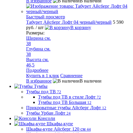
В избранное
В наличии
Быстрый просмотр
Табурет Айсберг Лофт 04 черный/черный
5 590
руб.
/ шт
В корзину
Размеры:
Ширина см.
38
Глубина см.
38
Высота см.
46,5
Подробнее
Купить в 1 клик
Сравнение
В избранное
В наличии
Тумбы
Тумбы под ТВ
72
Тумбы под ТВ в стиле Лофт
72
Тумбы под ТВ Большая
12
Прикроватные тумбы Айсберг Лофт
12
Тумбы Урбан Лофт
24
Консоли
Шкафы-купе
Шкафы-купе Айсберг 120 см
44