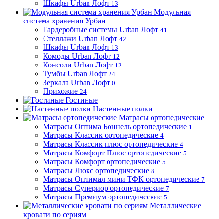
Шкафы Urban Лофт
13
Модульная
система хранения Урбан
Гардеробные системы Urban Лофт
41
Стеллажи Urban Лофт
42
Шкафы Urban Лофт
13
Комоды Urban Лофт
12
Консоли Urban Лофт
12
Тумбы Urban Лофт
24
Зеркала Urban Лофт
0
Прихожие
24
Гостиные
Настенные полки
Матрасы ортопедические
Матрасы Оптима Боннель ортопедические
1
Матрасы Классик ортопедические
4
Матрасы Классик плюс ортопедические
4
Матрасы Комфорт Плюс ортопедические
5
Матрасы Комфорт ортопедические
5
Матрасы Люкс ортопедические
8
Матрасы Оптимал мини ТФК ортопедические
7
Матрасы Супериор ортопедические
7
Матрасы Премиум ортопедические
5
Металлические
кровати по сериям