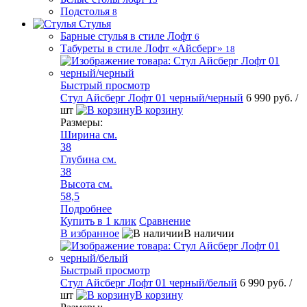
Подстолья
8
Стулья
Барные стулья в стиле Лофт
6
Табуреты в стиле Лофт «Айсберг»
18
Быстрый просмотр
Стул Айсберг Лофт 01 черный/черный
6 990 руб.
/
шт
В корзину
Размеры:
Ширина см.
38
Глубина см.
38
Высота см.
58,5
Подробнее
Купить в 1 клик
Сравнение
В избранное
В наличии
Быстрый просмотр
Стул Айсберг Лофт 01 черный/белый
6 990 руб.
/
шт
В корзину