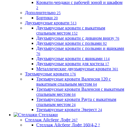
Кровати-чердаки с рабочей зоной и шкафом
2
Дополнительно
25
Бортики
20
Двухъярусные кровати
513
Двухъярусные кровати с выкатным
спальным местом
152
Двухъярусные кровати с диваном внизу
76
Двухъярусные кровати с полками
92
Двухъярусные кровати с полками и ящиками
76
Двухъярусные кровати с ящиками
114
Двухъярусные кровати для хостела
17
Металлические двухъярусные кровати
361
Трехъярусные кровати
176
Трехъярусные кровати Валенсия 120 с
выкатным спальным местом
64
Трехъярусные кровати Валенсия с выкатным
спальным местом
64
Трехъярусные кровати Раута с выкатным
спальным местом
24
Трехъярусные кровати Эверест
24
Стеллажи
Стеллаж Айсберг Лофт
267
Стеллаж Айсберг Лофт 160/4-2
7