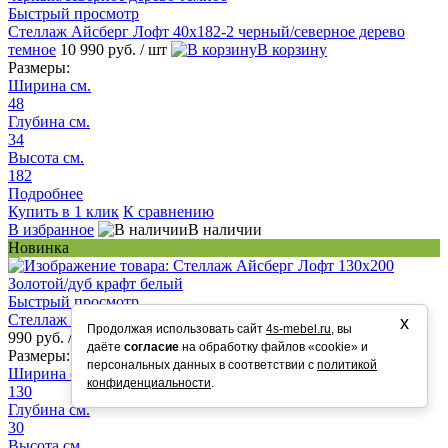
Быстрый просмотр
Стеллаж Айсберг Лофт 40х182-2 черный/северное дерево
темное
10 990 руб.
/ шт
В корзину
Размеры:
Ширина см.
48
Глубина см.
34
Высота см.
182
Подробнее
Купить в 1 клик
К сравнению
В избранное
В наличии
Новинка
Быстрый просмотр
Стеллаж Айсберг Лофт 130х200 Золотой/дуб крафт белый
23
х
Продолжая использовать сайт
4s-mebel.ru
, вы
990 руб.
/ шт
В корзину
даёте
согласие
на обработку файлов «cookie» и
Размеры:
персональных данных в соответствии с
политикой
Ширина см.
конфиденциальности
.
130
Глубина см.
30
Высота см.