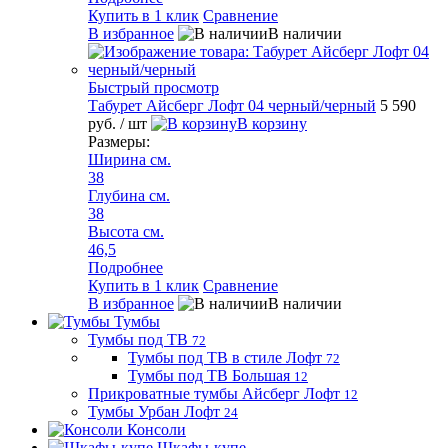
Купить в 1 клик
Сравнение
В избранное
В наличии
Быстрый просмотр
Табурет Айсберг Лофт 04 черный/черный
5 590
руб.
/ шт
В корзину
Размеры:
Ширина см.
38
Глубина см.
38
Высота см.
46,5
Подробнее
Купить в 1 клик
Сравнение
В избранное
В наличии
Тумбы
Тумбы под ТВ
72
Тумбы под ТВ в стиле Лофт
72
Тумбы под ТВ Большая
12
Прикроватные тумбы Айсберг Лофт
12
Тумбы Урбан Лофт
24
Консоли
Шкафы-купе