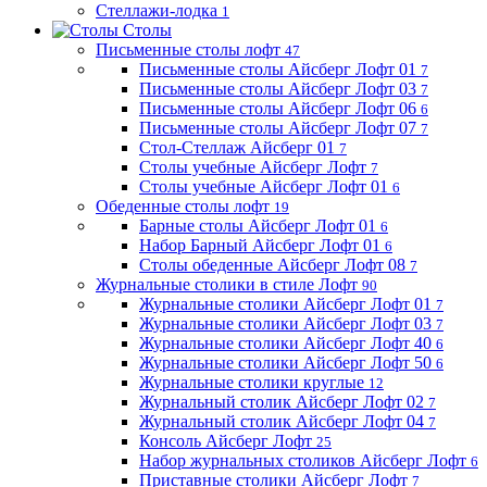
Стеллажи-лодка
1
Столы
Письменные столы лофт
47
Письменные столы Айсберг Лофт 01
7
Письменные столы Айсберг Лофт 03
7
Письменные столы Айсберг Лофт 06
6
Письменные столы Айсберг Лофт 07
7
Стол-Стеллаж Айсберг 01
7
Столы учебные Айсберг Лофт
7
Столы учебные Айсберг Лофт 01
6
Обеденные столы лофт
19
Барные столы Айсберг Лофт 01
6
Набор Барный Айсберг Лофт 01
6
Столы обеденные Айсберг Лофт 08
7
Журнальные столики в стиле Лофт
90
Журнальные столики Айсберг Лофт 01
7
Журнальные столики Айсберг Лофт 03
7
Журнальные столики Айсберг Лофт 40
6
Журнальные столики Айсберг Лофт 50
6
Журнальные столики круглые
12
Журнальный столик Айсберг Лофт 02
7
Журнальный столик Айсберг Лофт 04
7
Консоль Айсберг Лофт
25
Набор журнальных столиков Айсберг Лофт
6
Приставные столики Айсберг Лофт
7