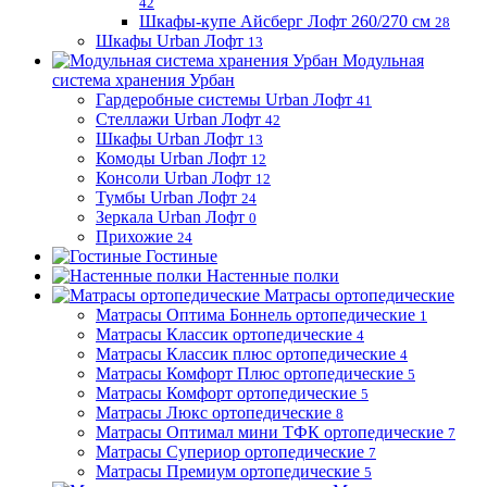
42
Шкафы-купе Айсберг Лофт 260/270 см
28
Шкафы Urban Лофт
13
Модульная
система хранения Урбан
Гардеробные системы Urban Лофт
41
Стеллажи Urban Лофт
42
Шкафы Urban Лофт
13
Комоды Urban Лофт
12
Консоли Urban Лофт
12
Тумбы Urban Лофт
24
Зеркала Urban Лофт
0
Прихожие
24
Гостиные
Настенные полки
Матрасы ортопедические
Матрасы Оптима Боннель ортопедические
1
Матрасы Классик ортопедические
4
Матрасы Классик плюс ортопедические
4
Матрасы Комфорт Плюс ортопедические
5
Матрасы Комфорт ортопедические
5
Матрасы Люкс ортопедические
8
Матрасы Оптимал мини ТФК ортопедические
7
Матрасы Супериор ортопедические
7
Матрасы Премиум ортопедические
5