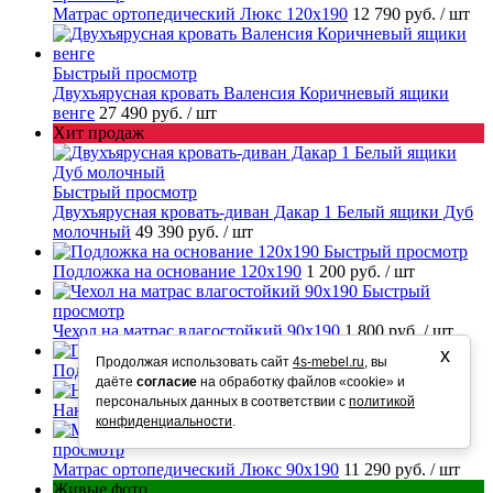
Матрас ортопедический Люкс 120х190
12 790 руб.
/ шт
Быстрый просмотр
Двухъярусная кровать Валенсия Коричневый ящики
венге
27 490 руб.
/ шт
Хит продаж
Быстрый просмотр
Двухъярусная кровать-диван Дакар 1 Белый ящики Дуб
молочный
49 390 руб.
/ шт
Быстрый просмотр
Подложка на основание 120х190
1 200 руб.
/ шт
Быстрый
просмотр
Чехол на матрас влагостойкий 90х190
1 800 руб.
/ шт
Быстрый просмотр
х
Продолжая использовать сайт
4s-mebel.ru
, вы
Подложка на основание 90х190
900 руб.
/ шт
даёте
согласие
на обработку файлов «cookie» и
Быстрый просмотр
персональных данных в соответствии с
политикой
Накладки на ступени
250 руб.
/ шт
конфиденциальности
.
Быстрый
просмотр
Матрас ортопедический Люкс 90х190
11 290 руб.
/ шт
Живые фото