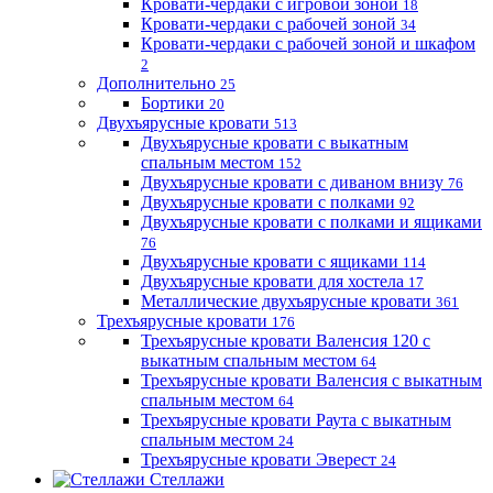
Кровати-чердаки с игровой зоной
18
Кровати-чердаки с рабочей зоной
34
Кровати-чердаки с рабочей зоной и шкафом
2
Дополнительно
25
Бортики
20
Двухъярусные кровати
513
Двухъярусные кровати с выкатным
спальным местом
152
Двухъярусные кровати с диваном внизу
76
Двухъярусные кровати с полками
92
Двухъярусные кровати с полками и ящиками
76
Двухъярусные кровати с ящиками
114
Двухъярусные кровати для хостела
17
Металлические двухъярусные кровати
361
Трехъярусные кровати
176
Трехъярусные кровати Валенсия 120 с
выкатным спальным местом
64
Трехъярусные кровати Валенсия с выкатным
спальным местом
64
Трехъярусные кровати Раута с выкатным
спальным местом
24
Трехъярусные кровати Эверест
24
Стеллажи