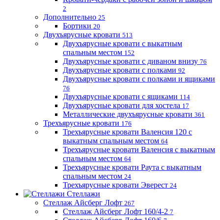
2
Дополнительно
25
Бортики
20
Двухъярусные кровати
513
Двухъярусные кровати с выкатным
спальным местом
152
Двухъярусные кровати с диваном внизу
76
Двухъярусные кровати с полками
92
Двухъярусные кровати с полками и ящиками
76
Двухъярусные кровати с ящиками
114
Двухъярусные кровати для хостела
17
Металлические двухъярусные кровати
361
Трехъярусные кровати
176
Трехъярусные кровати Валенсия 120 с
выкатным спальным местом
64
Трехъярусные кровати Валенсия с выкатным
спальным местом
64
Трехъярусные кровати Раута с выкатным
спальным местом
24
Трехъярусные кровати Эверест
24
Стеллажи
Стеллаж Айсберг Лофт
267
Стеллаж Айсберг Лофт 160/4-2
7