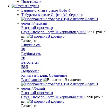
Подстолья
8
Стулья
Барные стулья в стиле Лофт
6
Табуреты в стиле Лофт «Айсберг»
18
Быстрый просмотр
Стул Айсберг Лофт 01 черный/черный
6 990 руб.
/
шт
В корзину
Размеры:
Ширина см.
38
Глубина см.
38
Высота см.
58,5
Подробнее
Купить в 1 клик
Сравнение
В избранное
В наличии
Быстрый просмотр
Стул Айсберг Лофт 01 черный/белый
6 990 руб.
/
шт
В корзину
Размеры: