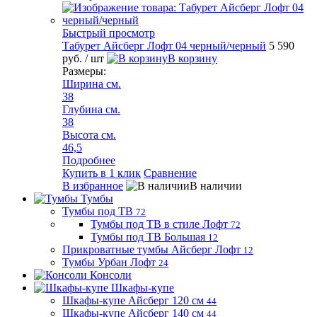
Быстрый просмотр
Табурет Айсберг Лофт 04 черный/черный
5 590
руб.
/ шт
В корзину
Размеры:
Ширина см.
38
Глубина см.
38
Высота см.
46,5
Подробнее
Купить в 1 клик
Сравнение
В избранное
В наличии
Тумбы
Тумбы под ТВ
72
Тумбы под ТВ в стиле Лофт
72
Тумбы под ТВ Большая
12
Прикроватные тумбы Айсберг Лофт
12
Тумбы Урбан Лофт
24
Консоли
Шкафы-купе
Шкафы-купе Айсберг 120 см
44
Шкафы-купе Айсберг 140 см
44