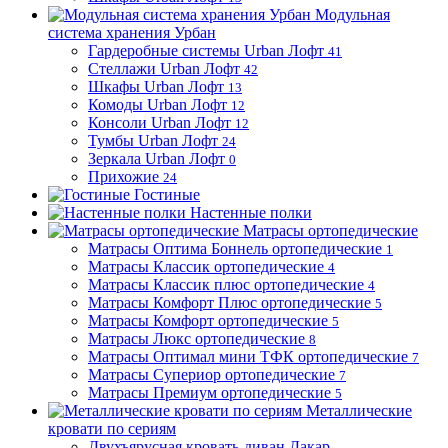
Модульная
система хранения Урбан
Гардеробные системы Urban Лофт
41
Стеллажи Urban Лофт
42
Шкафы Urban Лофт
13
Комоды Urban Лофт
12
Консоли Urban Лофт
12
Тумбы Urban Лофт
24
Зеркала Urban Лофт
0
Прихожие
24
Гостиные
Настенные полки
Матрасы ортопедические
Матрасы Оптима Боннель ортопедические
1
Матрасы Классик ортопедические
4
Матрасы Классик плюс ортопедические
4
Матрасы Комфорт Плюс ортопедические
5
Матрасы Комфорт ортопедические
5
Матрасы Люкс ортопедические
8
Матрасы Оптимал мини ТФК ортопедические
7
Матрасы Супериор ортопедические
7
Матрасы Премиум ортопедические
5
Металлические
кровати по сериям
Двухъярусная кровать-диван Дакар