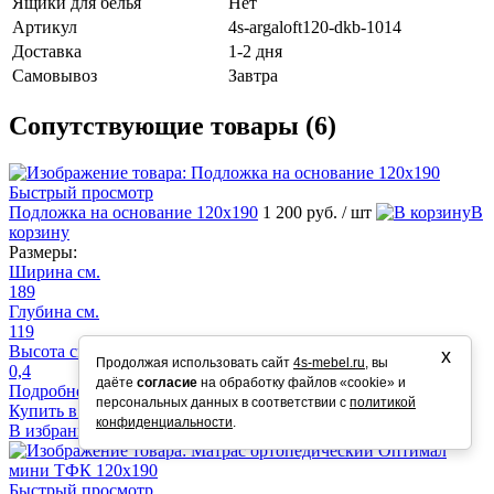
Ящики для белья
Нет
Артикул
4s-argaloft120-dkb-1014
Доставка
1-2 дня
Самовывоз
Завтра
Сопутствующие товары (6)
Быстрый просмотр
Подложка на основание 120х190
1 200 руб.
/ шт
В
корзину
Размеры:
Ширина см.
189
Глубина см.
119
Высота см.
х
Продолжая использовать сайт
4s-mebel.ru
, вы
0,4
даёте
согласие
на обработку файлов «cookie» и
Подробнее
персональных данных в соответствии с
политикой
Купить в 1 клик
К сравнению
конфиденциальности
.
В избранное
В наличии
Быстрый просмотр