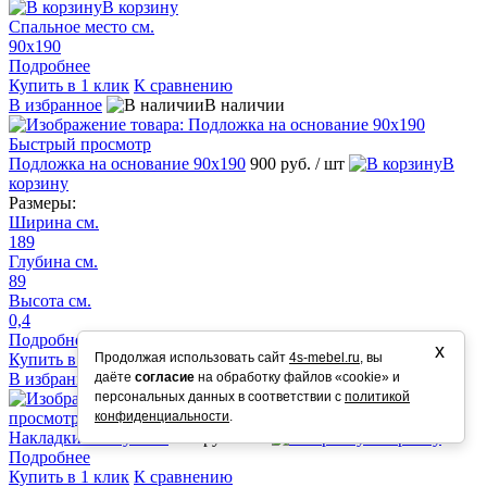
В корзину
Спальное место см.
90х190
Подробнее
Купить в 1 клик
К сравнению
В избранное
В наличии
Быстрый просмотр
Подложка на основание 90х190
900 руб.
/ шт
В
корзину
Размеры:
Ширина см.
189
Глубина см.
89
Высота см.
0,4
Подробнее
х
Продолжая использовать сайт
4s-mebel.ru
, вы
Купить в 1 клик
К сравнению
даёте
согласие
на обработку файлов «cookie» и
В избранное
В наличии
персональных данных в соответствии с
политикой
Быстрый
конфиденциальности
.
просмотр
Накладки на ступени
250 руб.
/ шт
В корзину
Подробнее
Купить в 1 клик
К сравнению