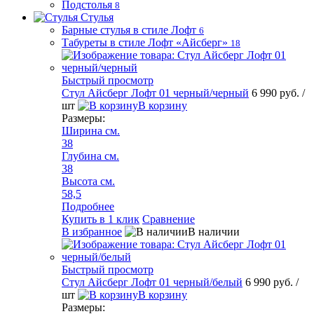
Подстолья
8
Стулья
Барные стулья в стиле Лофт
6
Табуреты в стиле Лофт «Айсберг»
18
Быстрый просмотр
Стул Айсберг Лофт 01 черный/черный
6 990 руб.
/
шт
В корзину
Размеры:
Ширина см.
38
Глубина см.
38
Высота см.
58,5
Подробнее
Купить в 1 клик
Сравнение
В избранное
В наличии
Быстрый просмотр
Стул Айсберг Лофт 01 черный/белый
6 990 руб.
/
шт
В корзину
Размеры: