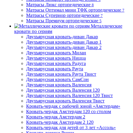
Матрасы Люкс ортопедические
8
Матрасы Оптимал мини ТФК ортопедические
7
Матрасы Супериор ортопедические
7
Матрасы Премиум ортопедические
5
Металлические
кровати по сериям
Двухъярусная кровать-диван Дакар
Двухъярусная кровать-диван Дакар 1
Двухъярусная кровать-диван Дакар 2
Двухъярусная кровать Милан
Двухъярусная кровать Ницца
Двухъярусная кровать Радуга
Двухъярусная кровать Раута
Двухъярусная кровать Раута Твист
Двухъярусная кровать СамСон
Двухъярусная кровать Валенсия
Двухъярусная кровать Валенсия 120
Двухъярусная кровать Валенсия 120 Твист
Двухъярусная кровать Валенсия Твист
Кровать-чердак с рабочей зоной «Амстердам»
Кровать-чердак Амстердам 120 со столом
Кровать-чердак Амстердам 2
Кровать-чердак Амстердам 2 120
Кровать-чердак для детей от 3 лет «Ассоль»
Кровати-домики Риччи