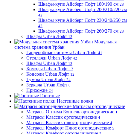
Шкафы-купе Айсберг Лофт 180/190 см
28
Шкафы-купе Айсберг Лофт 200/210/220 см
42
Шкафы-купе Айсберг Лофт 230/240/250 см
42
Шкафы-купе Айсберг Лофт 260/270 см
28
Шкафы Urban Лофт
13
Модульная
система хранения Урбан
Гардеробные системы Urban Лофт
41
Стеллажи Urban Лофт
42
Шкафы Urban Лофт
13
Комоды Urban Лофт
12
Консоли Urban Лофт
12
Тумбы Urban Лофт
24
Зеркала Urban Лофт
0
Прихожие
24
Гостиные
Настенные полки
Матрасы ортопедические
Матрасы Оптима Боннель ортопедические
1
Матрасы Классик ортопедические
4
Матрасы Классик плюс ортопедические
4
Матрасы Комфорт Плюс ортопедические
5
Матрасы Комфорт ортопедические
5