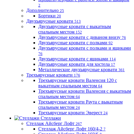
2
Дополнительно
25
Бортики
20
Двухъярусные кровати
513
Двухъярусные кровати с выкатным
спальным местом
152
Двухъярусные кровати с диваном внизу
76
Двухъярусные кровати с полками
92
Двухъярусные кровати с полками и ящиками
76
Двухъярусные кровати с ящиками
114
Двухъярусные кровати для хостела
17
Металлические двухъярусные кровати
361
Трехъярусные кровати
176
Трехъярусные кровати Валенсия 120 с
выкатным спальным местом
64
Трехъярусные кровати Валенсия с выкатным
спальным местом
64
Трехъярусные кровати Раута с выкатным
спальным местом
24
Трехъярусные кровати Эверест
24
Стеллажи
Стеллаж Айсберг Лофт
267
Стеллаж Айсберг Лофт 160/4-2
7