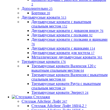
2
Дополнительно
25
Бортики
20
Двухъярусные кровати
513
Двухъярусные кровати с выкатным
спальным местом
152
Двухъярусные кровати с диваном внизу
76
Двухъярусные кровати с полками
92
Двухъярусные кровати с полками и ящиками
76
Двухъярусные кровати с ящиками
114
Двухъярусные кровати для хостела
17
Металлические двухъярусные кровати
361
Трехъярусные кровати
176
Трехъярусные кровати Валенсия 120 с
выкатным спальным местом
64
Трехъярусные кровати Валенсия с выкатным
спальным местом
64
Трехъярусные кровати Раута с выкатным
спальным местом
24
Трехъярусные кровати Эверест
24
Стеллажи
Стеллаж Айсберг Лофт
267
Стеллаж Айсберг Лофт 160/4-2
7