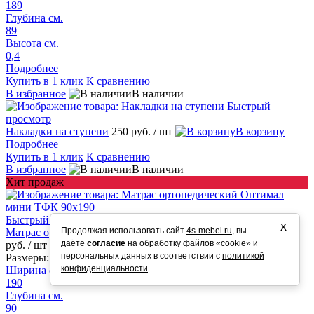
189
Глубина см.
89
Высота см.
0,4
Подробнее
Купить в 1 клик
К сравнению
В избранное
В наличии
Быстрый
просмотр
Накладки на ступени
250 руб.
/ шт
В корзину
Подробнее
Купить в 1 клик
К сравнению
В избранное
В наличии
Хит продаж
Быстрый просмотр
х
Продолжая использовать сайт
4s-mebel.ru
, вы
Матрас ортопедический Оптимал мини ТФК 90х190
10 990
даёте
согласие
на обработку файлов «cookie» и
руб.
/ шт
В корзину
персональных данных в соответствии с
политикой
Размеры:
конфиденциальности
.
Ширина см.
190
Глубина см.
90