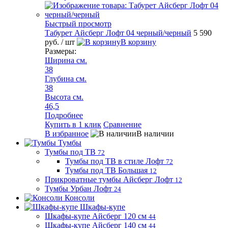
Быстрый просмотр
Табурет Айсберг Лофт 04 черный/черный
5 590
руб.
/ шт
В корзину
Размеры:
Ширина см.
38
Глубина см.
38
Высота см.
46,5
Подробнее
Купить в 1 клик
Сравнение
В избранное
В наличии
Тумбы
Тумбы под ТВ
72
Тумбы под ТВ в стиле Лофт
72
Тумбы под ТВ Большая
12
Прикроватные тумбы Айсберг Лофт
12
Тумбы Урбан Лофт
24
Консоли
Шкафы-купе
Шкафы-купе Айсберг 120 см
44
Шкафы-купе Айсберг 140 см
44