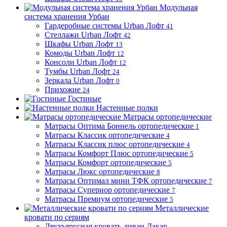
Модульная
система хранения Урбан
Гардеробные системы Urban Лофт
41
Стеллажи Urban Лофт
42
Шкафы Urban Лофт
13
Комоды Urban Лофт
12
Консоли Urban Лофт
12
Тумбы Urban Лофт
24
Зеркала Urban Лофт
0
Прихожие
24
Гостиные
Настенные полки
Матрасы ортопедические
Матрасы Оптима Боннель ортопедические
1
Матрасы Классик ортопедические
4
Матрасы Классик плюс ортопедические
4
Матрасы Комфорт Плюс ортопедические
5
Матрасы Комфорт ортопедические
5
Матрасы Люкс ортопедические
8
Матрасы Оптимал мини ТФК ортопедические
7
Матрасы Супериор ортопедические
7
Матрасы Премиум ортопедические
5
Металлические
кровати по сериям
Двухъярусная кровать-диван Дакар