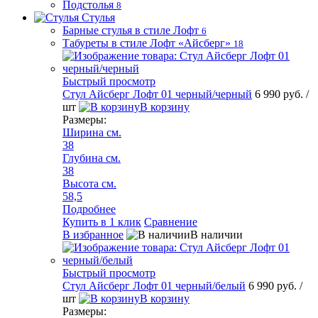
Подстолья
8
Стулья
Барные стулья в стиле Лофт
6
Табуреты в стиле Лофт «Айсберг»
18
Быстрый просмотр
Стул Айсберг Лофт 01 черный/черный
6 990 руб.
/
шт
В корзину
Размеры:
Ширина см.
38
Глубина см.
38
Высота см.
58,5
Подробнее
Купить в 1 клик
Сравнение
В избранное
В наличии
Быстрый просмотр
Стул Айсберг Лофт 01 черный/белый
6 990 руб.
/
шт
В корзину
Размеры: