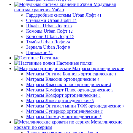
Модульная
система хранения Урбан
Гардеробные системы Urban Лофт
41
Стеллажи Urban Лофт
42
Шкафы Urban Лофт
13
Комоды Urban Лофт
12
Консоли Urban Лофт
12
Тумбы Urban Лофт
24
Зеркала Urban Лофт
0
Прихожие
24
Гостиные
Настенные полки
Матрасы ортопедические
Матрасы Оптима Боннель ортопедические
1
Матрасы Классик ортопедические
4
Матрасы Классик плюс ортопедические
4
Матрасы Комфорт Плюс ортопедические
5
Матрасы Комфорт ортопедические
5
Матрасы Люкс ортопедические
8
Матрасы Оптимал мини ТФК ортопедические
7
Матрасы Супериор ортопедические
7
Матрасы Премиум ортопедические
5
Металлические
кровати по сериям
Двухъярусная кровать-диван Дакар