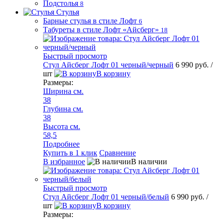
Подстолья
8
Стулья
Барные стулья в стиле Лофт
6
Табуреты в стиле Лофт «Айсберг»
18
Быстрый просмотр
Стул Айсберг Лофт 01 черный/черный
6 990 руб.
/
шт
В корзину
Размеры:
Ширина см.
38
Глубина см.
38
Высота см.
58,5
Подробнее
Купить в 1 клик
Сравнение
В избранное
В наличии
Быстрый просмотр
Стул Айсберг Лофт 01 черный/белый
6 990 руб.
/
шт
В корзину
Размеры: