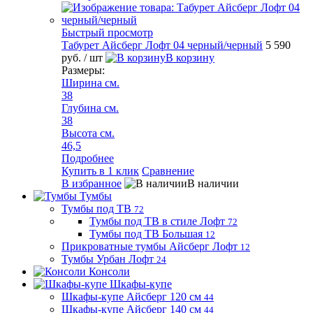
Быстрый просмотр
Табурет Айсберг Лофт 04 черный/черный
5 590
руб.
/ шт
В корзину
Размеры:
Ширина см.
38
Глубина см.
38
Высота см.
46,5
Подробнее
Купить в 1 клик
Сравнение
В избранное
В наличии
Тумбы
Тумбы под ТВ
72
Тумбы под ТВ в стиле Лофт
72
Тумбы под ТВ Большая
12
Прикроватные тумбы Айсберг Лофт
12
Тумбы Урбан Лофт
24
Консоли
Шкафы-купе
Шкафы-купе Айсберг 120 см
44
Шкафы-купе Айсберг 140 см
44