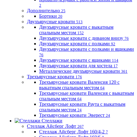
2
Дополнительно
25
Бортики
20
Двухъярусные кровати
513
Двухъярусные кровати с выкатным
спальным местом
152
Двухъярусные кровати с диваном внизу
76
Двухъярусные кровати с полками
92
Двухъярусные кровати с полками и ящиками
76
Двухъярусные кровати с ящиками
114
Двухъярусные кровати для хостела
17
Металлические двухъярусные кровати
361
Трехъярусные кровати
176
Трехъярусные кровати Валенсия 120 с
выкатным спальным местом
64
Трехъярусные кровати Валенсия с выкатным
спальным местом
64
Трехъярусные кровати Раута с выкатным
спальным местом
24
Трехъярусные кровати Эверест
24
Стеллажи
Стеллаж Айсберг Лофт
267
Стеллаж Айсберг Лофт 160/4-2
7