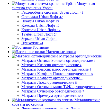
Модульная
система хранения Урбан
Гардеробные системы Urban Лофт
41
Стеллажи Urban Лофт
42
Шкафы Urban Лофт
13
Комоды Urban Лофт
12
Консоли Urban Лофт
12
Тумбы Urban Лофт
24
Зеркала Urban Лофт
0
Прихожие
24
Гостиные
Настенные полки
Матрасы ортопедические
Матрасы Оптима Боннель ортопедические
1
Матрасы Классик ортопедические
4
Матрасы Классик плюс ортопедические
4
Матрасы Комфорт Плюс ортопедические
5
Матрасы Комфорт ортопедические
5
Матрасы Люкс ортопедические
8
Матрасы Оптимал мини ТФК ортопедические
7
Матрасы Супериор ортопедические
7
Матрасы Премиум ортопедические
5
Металлические
кровати по сериям
Двухъярусная кровать-диван Дакар