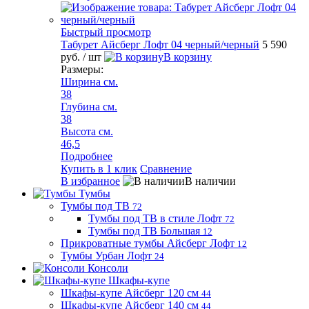
Быстрый просмотр
Табурет Айсберг Лофт 04 черный/черный
5 590
руб.
/ шт
В корзину
Размеры:
Ширина см.
38
Глубина см.
38
Высота см.
46,5
Подробнее
Купить в 1 клик
Сравнение
В избранное
В наличии
Тумбы
Тумбы под ТВ
72
Тумбы под ТВ в стиле Лофт
72
Тумбы под ТВ Большая
12
Прикроватные тумбы Айсберг Лофт
12
Тумбы Урбан Лофт
24
Консоли
Шкафы-купе
Шкафы-купе Айсберг 120 см
44
Шкафы-купе Айсберг 140 см
44