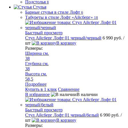
Подстолья
8
Стулья
Барные стулья в стиле Лофт
6
Табуреты в стиле Лофт «Айсберг»
18
Быстрый просмотр
Стул Айсберг Лофт 01 черный/черный
6 990 руб.
/
шт
В корзину
Размеры:
Ширина см.
38
Глубина см.
38
Высота см.
58,5
Подробнее
Купить в 1 клик
Сравнение
В избранное
В наличии
Быстрый просмотр
Стул Айсберг Лофт 01 черный/белый
6 990 руб.
/
шт
В корзину
Размеры: