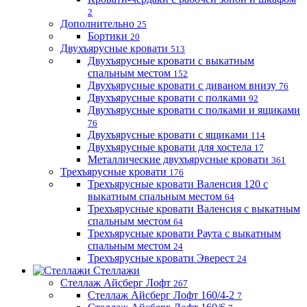
2
Дополнительно
25
Бортики
20
Двухъярусные кровати
513
Двухъярусные кровати с выкатным
спальным местом
152
Двухъярусные кровати с диваном внизу
76
Двухъярусные кровати с полками
92
Двухъярусные кровати с полками и ящиками
76
Двухъярусные кровати с ящиками
114
Двухъярусные кровати для хостела
17
Металлические двухъярусные кровати
361
Трехъярусные кровати
176
Трехъярусные кровати Валенсия 120 с
выкатным спальным местом
64
Трехъярусные кровати Валенсия с выкатным
спальным местом
64
Трехъярусные кровати Раута с выкатным
спальным местом
24
Трехъярусные кровати Эверест
24
Стеллажи
Стеллаж Айсберг Лофт
267
Стеллаж Айсберг Лофт 160/4-2
7