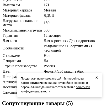
Высота см.
171
Материал каркаса
Металл
Материал фасада
ЛДСП
Нагрузка на спальное
150
место
Максимальная нагрузка
300
Гарантия
12 месяцев
Для кого
Для взрослых / Для подростков
Выдвижные / С бортиками / С
Особенности
лестницей
С полками
Нет
С ящиками
Да
Страна производства
Россия
Цвет
Черный/дуб крафт табак
Цвет фасадов
Венге
х
Продолжая использовать сайт
4s-mebel.ru
, вы
Артикул
4s-va120_vykatdkt-9005
даёте
согласие
на обработку файлов «cookie» и
Доставка
2-3 дня
персональных данных в соответствии с
политикой
конфиденциальности
.
Самовывоз
Завтра
Сопутствующие товары (5)