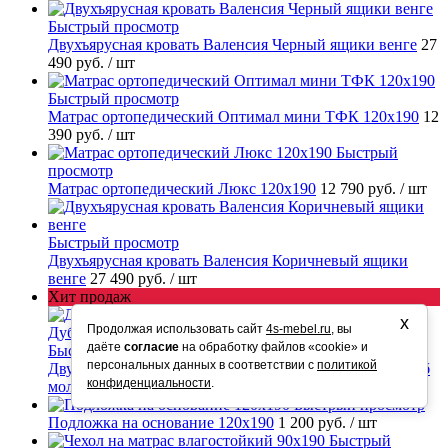
Быстрый просмотр
Двухъярусная кровать Валенсия Черный ящики венге
27
490 руб.
/ шт
Быстрый просмотр
Матрас ортопедический Оптимал мини ТФК 120х190
12
390 руб.
/ шт
Быстрый
просмотр
Матрас ортопедический Люкс 120х190
12 790 руб.
/ шт
Быстрый просмотр
Двухъярусная кровать Валенсия Коричневый ящики
венге
27 490 руб.
/ шт
Хит продаж
х
Продолжая использовать сайт
4s-mebel.ru
, вы
даёте
согласие
на обработку файлов «cookie» и
Быстрый просмотр
персональных данных в соответствии с
политикой
Двухъярусная кровать-диван Дакар 1 Белый ящики Дуб
конфиденциальности
.
молочный
49 390 руб.
/ шт
Быстрый просмотр
Подложка на основание 120х190
1 200 руб.
/ шт
Быстрый