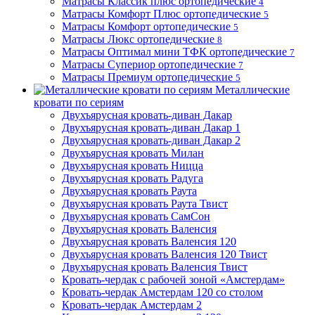
Матрасы Классик плюс ортопедические
4
Матрасы Комфорт Плюс ортопедические
5
Матрасы Комфорт ортопедические
5
Матрасы Люкс ортопедические
8
Матрасы Оптимал мини ТФК ортопедические
7
Матрасы Супериор ортопедические
7
Матрасы Премиум ортопедические
5
Металлические
кровати по сериям
Двухъярусная кровать-диван Дакар
Двухъярусная кровать-диван Дакар 1
Двухъярусная кровать-диван Дакар 2
Двухъярусная кровать Милан
Двухъярусная кровать Ницца
Двухъярусная кровать Радуга
Двухъярусная кровать Раута
Двухъярусная кровать Раута Твист
Двухъярусная кровать СамСон
Двухъярусная кровать Валенсия
Двухъярусная кровать Валенсия 120
Двухъярусная кровать Валенсия 120 Твист
Двухъярусная кровать Валенсия Твист
Кровать-чердак с рабочей зоной «Амстердам»
Кровать-чердак Амстердам 120 со столом
Кровать-чердак Амстердам 2