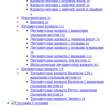
Кровати-чердаки с игровой зоной
18
Кровати-чердаки с рабочей зоной
34
Кровати-чердаки с рабочей зоной и шкафом
2
Дополнительно
25
Бортики
20
Двухъярусные кровати
513
Двухъярусные кровати с выкатным
спальным местом
152
Двухъярусные кровати с диваном внизу
76
Двухъярусные кровати с полками
92
Двухъярусные кровати с полками и ящиками
76
Двухъярусные кровати с ящиками
114
Двухъярусные кровати для хостела
17
Металлические двухъярусные кровати
361
Трехъярусные кровати
176
Трехъярусные кровати Валенсия 120 с
выкатным спальным местом
64
Трехъярусные кровати Валенсия с выкатным
спальным местом
64
Трехъярусные кровати Раута с выкатным
спальным местом
24
Трехъярусные кровати Эверест
24
Стеллажи