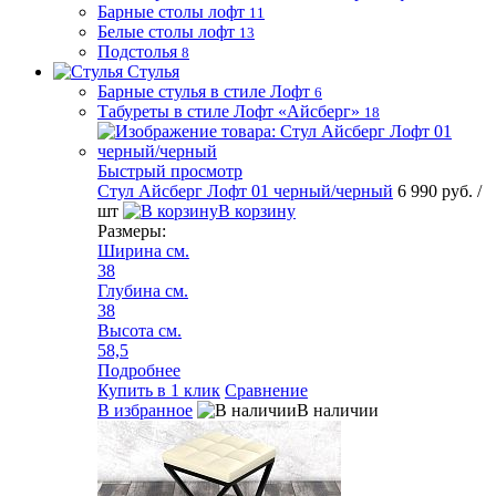
Барные столы лофт
11
Белые столы лофт
13
Подстолья
8
Стулья
Барные стулья в стиле Лофт
6
Табуреты в стиле Лофт «Айсберг»
18
Быстрый просмотр
Стул Айсберг Лофт 01 черный/черный
6 990 руб.
/
шт
В корзину
Размеры:
Ширина см.
38
Глубина см.
38
Высота см.
58,5
Подробнее
Купить в 1 клик
Сравнение
В избранное
В наличии