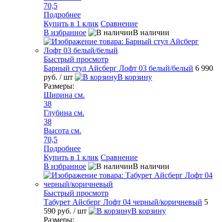
70,5
Подробнее
Купить в 1 клик
Сравнение
В избранное
В наличии
Быстрый просмотр
Барный стул Айсберг Лофт 03 белый/белый
6 990
руб.
/ шт
В корзину
Размеры:
Ширина см.
38
Глубина см.
38
Высота см.
70,5
Подробнее
Купить в 1 клик
Сравнение
В избранное
В наличии
Быстрый просмотр
Табурет Айсберг Лофт 04 черный/коричневый
5
590 руб.
/ шт
В корзину
Размеры: