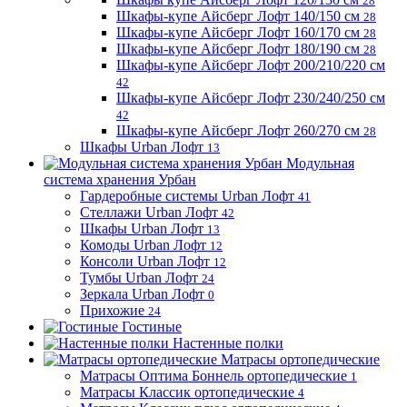
28
Шкафы-купе Айсберг Лофт 140/150 см
28
Шкафы-купе Айсберг Лофт 160/170 см
28
Шкафы-купе Айсберг Лофт 180/190 см
28
Шкафы-купе Айсберг Лофт 200/210/220 см
42
Шкафы-купе Айсберг Лофт 230/240/250 см
42
Шкафы-купе Айсберг Лофт 260/270 см
28
Шкафы Urban Лофт
13
Модульная
система хранения Урбан
Гардеробные системы Urban Лофт
41
Стеллажи Urban Лофт
42
Шкафы Urban Лофт
13
Комоды Urban Лофт
12
Консоли Urban Лофт
12
Тумбы Urban Лофт
24
Зеркала Urban Лофт
0
Прихожие
24
Гостиные
Настенные полки
Матрасы ортопедические
Матрасы Оптима Боннель ортопедические
1
Матрасы Классик ортопедические
4