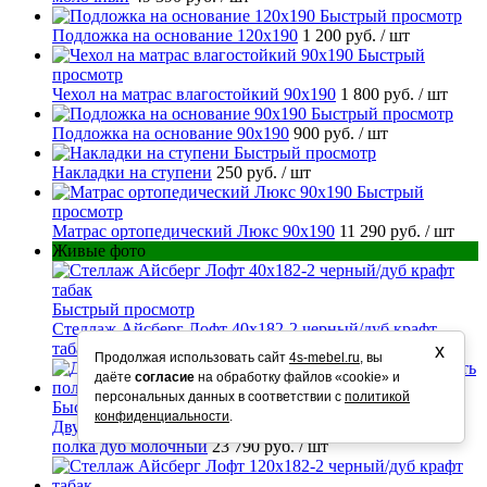
Быстрый просмотр
Подложка на основание 120х190
1 200 руб.
/ шт
Быстрый
просмотр
Чехол на матрас влагостойкий 90х190
1 800 руб.
/ шт
Быстрый просмотр
Подложка на основание 90х190
900 руб.
/ шт
Быстрый просмотр
Накладки на ступени
250 руб.
/ шт
Быстрый
просмотр
Матрас ортопедический Люкс 90х190
11 290 руб.
/ шт
Живые фото
Быстрый просмотр
Стеллаж Айсберг Лофт 40х182-2 черный/дуб крафт
табак
10 990 руб.
/ шт
х
Продолжая использовать сайт
4s-mebel.ru
, вы
даёте
согласие
на обработку файлов «cookie» и
персональных данных в соответствии с
политикой
Быстрый просмотр
конфиденциальности
.
Двухъярусная кровать Валенсия Твист Слоновая кость
полка дуб молочный
23 790 руб.
/ шт