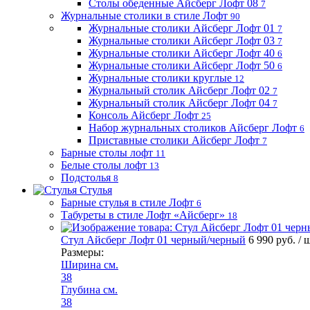
Столы обеденные Айсберг Лофт 08
7
Журнальные столики в стиле Лофт
90
Журнальные столики Айсберг Лофт 01
7
Журнальные столики Айсберг Лофт 03
7
Журнальные столики Айсберг Лофт 40
6
Журнальные столики Айсберг Лофт 50
6
Журнальные столики круглые
12
Журнальный столик Айсберг Лофт 02
7
Журнальный столик Айсберг Лофт 04
7
Консоль Айсберг Лофт
25
Набор журнальных столиков Айсберг Лофт
6
Приставные столики Айсберг Лофт
7
Барные столы лофт
11
Белые столы лофт
13
Подстолья
8
Стулья
Барные стулья в стиле Лофт
6
Табуреты в стиле Лофт «Айсберг»
18
Стул Айсберг Лофт 01 черный/черный
6 990 руб.
/ 
Размеры:
Ширина см.
38
Глубина см.
38