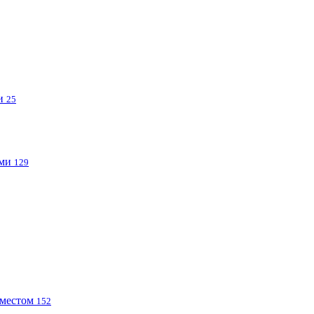
ми
25
ами
129
 местом
152