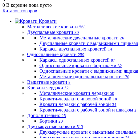
0
В корзине
пока пусто
Каталог товаров
Кровати
Металлические кровати
568
Двуспальные кровати
39
Металлические двуспальные кровати
26
Двуспальные кровати с выдвижными ящика
Каркасы двуспальных кроватей
14
Односпальные кровати
259
Каркасы односпальных кроватей
87
Односпальные кровати с бортиками
32
Односпальные кровати с выдвижными ящик
Металлические односпальные кровати
170
Выкатные кровати
8
Кровати чердаки
52
Металлические кровати-чердаки
50
Кровати-чердаки с игровой зоной
18
Кровати-чердаки с рабочей зоной
34
Кровати-чердаки с рабочей зоной и шкафом
2
Дополнительно
25
Бортики
20
Двухъярусные кровати
513
Двухъярусные кровати с выкатным спальным
Двухъярусные кровати с диваном внизу
76