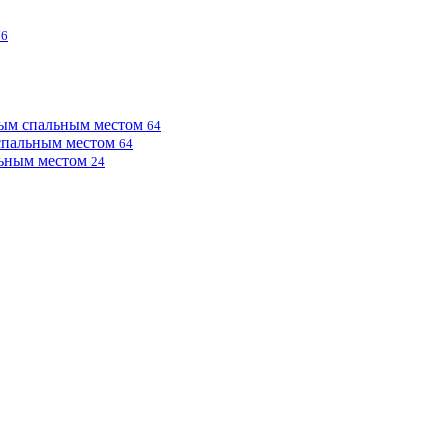
76
ным спальным местом
64
 спальным местом
64
льным местом
24