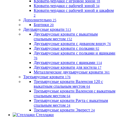
Кровати-чердаки с игровой зоной
18
Кровати-чердаки с рабочей зоной
34
Кровати-чердаки с рабочей зоной и шкафом
2
Дополнительно
25
Бортики
20
Двухъярусные кровати
513
Двухъярусные кровати с выкатным
спальным местом
152
Двухъярусные кровати с диваном внизу
76
Двухъярусные кровати с полками
92
Двухъярусные кровати с полками и ящиками
76
Двухъярусные кровати с ящиками
114
Двухъярусные кровати для хостела
17
Металлические двухъярусные кровати
361
Трехъярусные кровати
176
Трехъярусные кровати Валенсия 120 с
выкатным спальным местом
64
Трехъярусные кровати Валенсия с выкатным
спальным местом
64
Трехъярусные кровати Раута с выкатным
спальным местом
24
Трехъярусные кровати Эверест
24
Стеллажи