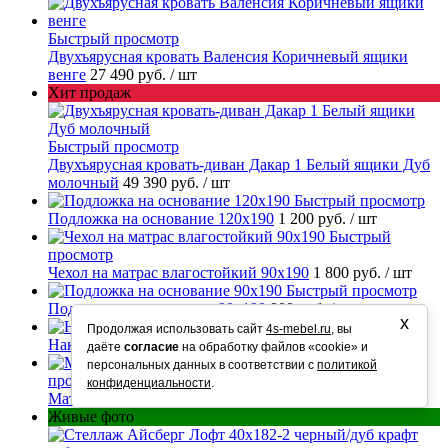
Быстрый просмотр
Двухъярусная кровать Валенсия Коричневый ящики
венге
27 490 руб.
/ шт
Хит продаж
Быстрый просмотр
Двухъярусная кровать-диван Дакар 1 Белый ящики Дуб
молочный
49 390 руб.
/ шт
Быстрый просмотр
Подложка на основание 120х190
1 200 руб.
/ шт
Быстрый
просмотр
Чехол на матрас влагостойкий 90х190
1 800 руб.
/ шт
Быстрый просмотр
Подложка на основание 90х190
900 руб.
/ шт
х
Быстрый просмотр
Продолжая использовать сайт
4s-mebel.ru
, вы
Накладки на ступени
250 руб.
/ шт
даёте
согласие
на обработку файлов «cookie» и
Быстрый
персональных данных в соответствии с
политикой
просмотр
конфиденциальности
.
Матрас ортопедический Люкс 90х190
11 290 руб.
/ шт
Живые фото