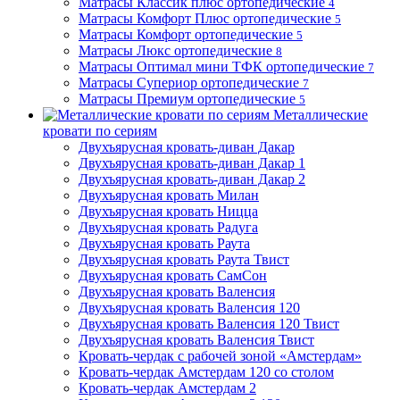
Матрасы Классик плюс ортопедические
4
Матрасы Комфорт Плюс ортопедические
5
Матрасы Комфорт ортопедические
5
Матрасы Люкс ортопедические
8
Матрасы Оптимал мини ТФК ортопедические
7
Матрасы Супериор ортопедические
7
Матрасы Премиум ортопедические
5
Металлические
кровати по сериям
Двухъярусная кровать-диван Дакар
Двухъярусная кровать-диван Дакар 1
Двухъярусная кровать-диван Дакар 2
Двухъярусная кровать Милан
Двухъярусная кровать Ницца
Двухъярусная кровать Радуга
Двухъярусная кровать Раута
Двухъярусная кровать Раута Твист
Двухъярусная кровать СамСон
Двухъярусная кровать Валенсия
Двухъярусная кровать Валенсия 120
Двухъярусная кровать Валенсия 120 Твист
Двухъярусная кровать Валенсия Твист
Кровать-чердак с рабочей зоной «Амстердам»
Кровать-чердак Амстердам 120 со столом
Кровать-чердак Амстердам 2