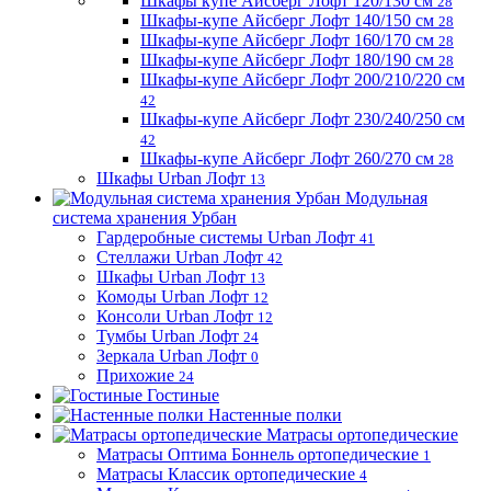
Шкафы купе Айсберг Лофт 120/130 см
28
Шкафы-купе Айсберг Лофт 140/150 см
28
Шкафы-купе Айсберг Лофт 160/170 см
28
Шкафы-купе Айсберг Лофт 180/190 см
28
Шкафы-купе Айсберг Лофт 200/210/220 см
42
Шкафы-купе Айсберг Лофт 230/240/250 см
42
Шкафы-купе Айсберг Лофт 260/270 см
28
Шкафы Urban Лофт
13
Модульная
система хранения Урбан
Гардеробные системы Urban Лофт
41
Стеллажи Urban Лофт
42
Шкафы Urban Лофт
13
Комоды Urban Лофт
12
Консоли Urban Лофт
12
Тумбы Urban Лофт
24
Зеркала Urban Лофт
0
Прихожие
24
Гостиные
Настенные полки
Матрасы ортопедические
Матрасы Оптима Боннель ортопедические
1
Матрасы Классик ортопедические
4