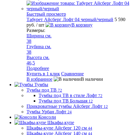
Быстрый просмотр
Табурет Айсберг Лофт 04 черный/черный
5 590
руб.
/ шт
В корзину
Размеры:
Ширина см.
38
Глубина см.
38
Высота см.
46,5
Подробнее
Купить в 1 клик
Сравнение
В избранное
В наличии
Тумбы
Тумбы под ТВ
72
Тумбы под ТВ в стиле Лофт
72
Тумбы под ТВ Большая
12
Прикроватные тумбы Айсберг Лофт
12
Тумбы Урбан Лофт
24
Консоли
Шкафы-купе
Шкафы-купе Айсберг 120 см
44
Шкафы-купе Айсберг 140 см
44