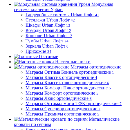
Модульная
система хранения Урбан
Гардеробные системы Urban Лофт
41
Стеллажи Urban Лофт
42
Шкафы Urban Лофт
13
Комоды Urban Лофт
12
Консоли Urban Лофт
12
Тумбы Urban Лофт
24
Зеркала Urban Лофт
0
Прихожие
24
Гостиные
Настенные полки
Матрасы ортопедические
Матрасы Оптима Боннель ортопедические
1
Матрасы Классик ортопедические
4
Матрасы Классик плюс ортопедические
4
Матрасы Комфорт Плюс ортопедические
5
Матрасы Комфорт ортопедические
5
Матрасы Люкс ортопедические
8
Матрасы Оптимал мини ТФК ортопедические
7
Матрасы Супериор ортопедические
7
Матрасы Премиум ортопедические
5
Металлические
кровати по сериям
Двухъярусная кровать-диван Дакар