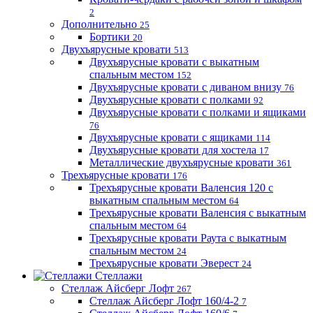
2
Дополнительно
25
Бортики
20
Двухъярусные кровати
513
Двухъярусные кровати с выкатным
спальным местом
152
Двухъярусные кровати с диваном внизу
76
Двухъярусные кровати с полками
92
Двухъярусные кровати с полками и ящиками
76
Двухъярусные кровати с ящиками
114
Двухъярусные кровати для хостела
17
Металлические двухъярусные кровати
361
Трехъярусные кровати
176
Трехъярусные кровати Валенсия 120 с
выкатным спальным местом
64
Трехъярусные кровати Валенсия с выкатным
спальным местом
64
Трехъярусные кровати Раута с выкатным
спальным местом
24
Трехъярусные кровати Эверест
24
Стеллажи
Стеллаж Айсберг Лофт
267
Стеллаж Айсберг Лофт 160/4-2
7