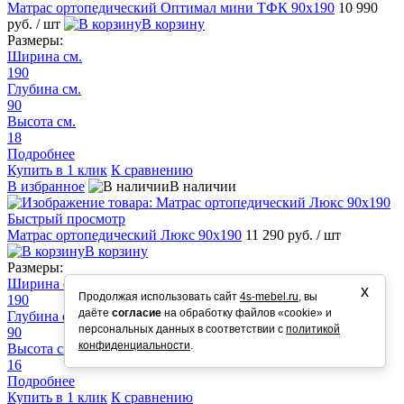
Матрас ортопедический Оптимал мини ТФК 90х190
10 990
руб.
/ шт
В корзину
Размеры:
Ширина см.
190
Глубина см.
90
Высота см.
18
Подробнее
Купить в 1 клик
К сравнению
В избранное
В наличии
Быстрый просмотр
Матрас ортопедический Люкс 90х190
11 290 руб.
/ шт
В корзину
Размеры:
Ширина см.
х
Продолжая использовать сайт
4s-mebel.ru
, вы
190
даёте
согласие
на обработку файлов «cookie» и
Глубина см.
персональных данных в соответствии с
политикой
90
конфиденциальности
.
Высота см.
16
Подробнее
Купить в 1 клик
К сравнению