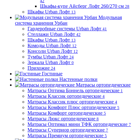
42
Шкафы-купе Айсберг Лофт 260/270 см
28
Шкафы Urban Лофт
13
Модульная
система хранения Урбан
Гардеробные системы Urban Лофт
41
Стеллажи Urban Лофт
42
Шкафы Urban Лофт
13
Комоды Urban Лофт
12
Консоли Urban Лофт
12
Тумбы Urban Лофт
24
Зеркала Urban Лофт
0
Прихожие
24
Гостиные
Настенные полки
Матрасы ортопедические
Матрасы Оптима Боннель ортопедические
1
Матрасы Классик ортопедические
4
Матрасы Классик плюс ортопедические
4
Матрасы Комфорт Плюс ортопедические
5
Матрасы Комфорт ортопедические
5
Матрасы Люкс ортопедические
8
Матрасы Оптимал мини ТФК ортопедические
7
Матрасы Супериор ортопедические
7
Матрасы Премиум ортопедические
5