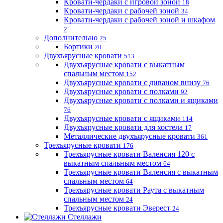
Кровати-чердаки с игровой зоной
18
Кровати-чердаки с рабочей зоной
34
Кровати-чердаки с рабочей зоной и шкафом
2
Дополнительно
25
Бортики
20
Двухъярусные кровати
513
Двухъярусные кровати с выкатным
спальным местом
152
Двухъярусные кровати с диваном внизу
76
Двухъярусные кровати с полками
92
Двухъярусные кровати с полками и ящиками
76
Двухъярусные кровати с ящиками
114
Двухъярусные кровати для хостела
17
Металлические двухъярусные кровати
361
Трехъярусные кровати
176
Трехъярусные кровати Валенсия 120 с
выкатным спальным местом
64
Трехъярусные кровати Валенсия с выкатным
спальным местом
64
Трехъярусные кровати Раута с выкатным
спальным местом
24
Трехъярусные кровати Эверест
24
Стеллажи