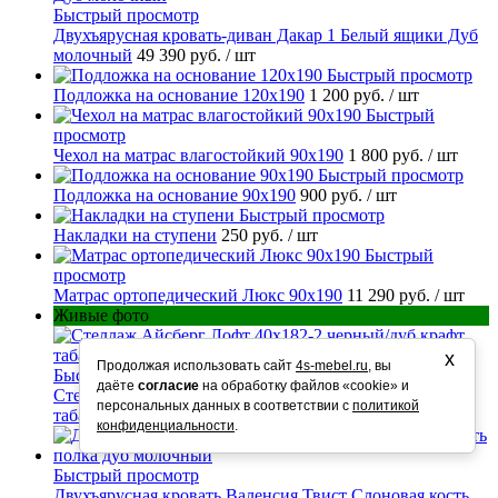
Быстрый просмотр
Двухъярусная кровать-диван Дакар 1 Белый ящики Дуб
молочный
49 390 руб.
/ шт
Быстрый просмотр
Подложка на основание 120х190
1 200 руб.
/ шт
Быстрый
просмотр
Чехол на матрас влагостойкий 90х190
1 800 руб.
/ шт
Быстрый просмотр
Подложка на основание 90х190
900 руб.
/ шт
Быстрый просмотр
Накладки на ступени
250 руб.
/ шт
Быстрый
просмотр
Матрас ортопедический Люкс 90х190
11 290 руб.
/ шт
Живые фото
х
Продолжая использовать сайт
4s-mebel.ru
, вы
Быстрый просмотр
даёте
согласие
на обработку файлов «cookie» и
Стеллаж Айсберг Лофт 40х182-2 черный/дуб крафт
персональных данных в соответствии с
политикой
табак
10 990 руб.
/ шт
конфиденциальности
.
Быстрый просмотр
Двухъярусная кровать Валенсия Твист Слоновая кость