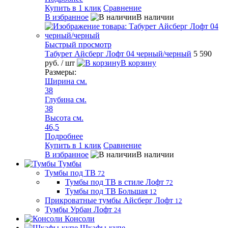
Купить в 1 клик
Сравнение
В избранное
В наличии
Быстрый просмотр
Табурет Айсберг Лофт 04 черный/черный
5 590
руб.
/ шт
В корзину
Размеры:
Ширина см.
38
Глубина см.
38
Высота см.
46,5
Подробнее
Купить в 1 клик
Сравнение
В избранное
В наличии
Тумбы
Тумбы под ТВ
72
Тумбы под ТВ в стиле Лофт
72
Тумбы под ТВ Большая
12
Прикроватные тумбы Айсберг Лофт
12
Тумбы Урбан Лофт
24
Консоли
Шкафы-купе