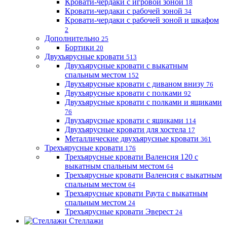
Кровати-чердаки с игровой зоной
18
Кровати-чердаки с рабочей зоной
34
Кровати-чердаки с рабочей зоной и шкафом
2
Дополнительно
25
Бортики
20
Двухъярусные кровати
513
Двухъярусные кровати с выкатным
спальным местом
152
Двухъярусные кровати с диваном внизу
76
Двухъярусные кровати с полками
92
Двухъярусные кровати с полками и ящиками
76
Двухъярусные кровати с ящиками
114
Двухъярусные кровати для хостела
17
Металлические двухъярусные кровати
361
Трехъярусные кровати
176
Трехъярусные кровати Валенсия 120 с
выкатным спальным местом
64
Трехъярусные кровати Валенсия с выкатным
спальным местом
64
Трехъярусные кровати Раута с выкатным
спальным местом
24
Трехъярусные кровати Эверест
24
Стеллажи