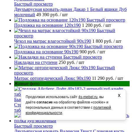
Быстрый просмотр
Двухъярусная кровать-диван Дакар 1 Белый ящики Дуб
молочный
49 390 руб.
/ шт
Быстрый просмотр
Подложка на основание 120х190
1 200 руб.
/ шт
Быстрый
просмотр
Чехол на матрас влагостойкий 90х190
1 800 руб.
/ шт
Быстрый просмотр
Подложка на основание 90х190
900 руб.
/ шт
Быстрый просмотр
Накладки на ступени
250 руб.
/ шт
Быстрый
просмотр
Матрас ортопедический Люкс 90х190
11 290 руб.
/ шт
Живые фото
х
Продолжая использовать сайт
4s-mebel.ru
, вы
Быстрый просмотр
даёте
согласие
на обработку файлов «cookie» и
Стеллаж Айсберг Лофт 40х182-2 черный/дуб крафт
персональных данных в соответствии с
политикой
табак
10 990 руб.
/ шт
конфиденциальности
.
Быстрый просмотр
Двухъярусная кровать Валенсия Твист Слоновая кость