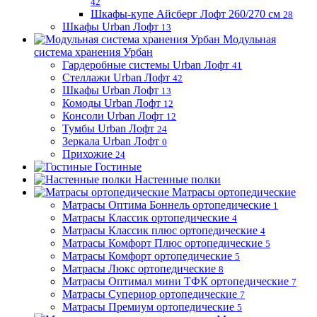
42
Шкафы-купе Айсберг Лофт 260/270 см
28
Шкафы Urban Лофт
13
Модульная
система хранения Урбан
Гардеробные системы Urban Лофт
41
Стеллажи Urban Лофт
42
Шкафы Urban Лофт
13
Комоды Urban Лофт
12
Консоли Urban Лофт
12
Тумбы Urban Лофт
24
Зеркала Urban Лофт
0
Прихожие
24
Гостиные
Настенные полки
Матрасы ортопедические
Матрасы Оптима Боннель ортопедические
1
Матрасы Классик ортопедические
4
Матрасы Классик плюс ортопедические
4
Матрасы Комфорт Плюс ортопедические
5
Матрасы Комфорт ортопедические
5
Матрасы Люкс ортопедические
8
Матрасы Оптимал мини ТФК ортопедические
7
Матрасы Супериор ортопедические
7
Матрасы Премиум ортопедические
5