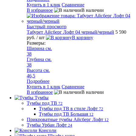
Купить в 1 клик
Сравнение
В избранное
В наличии
Быстрый просмотр
Табурет Айсберг Лофт 04 черный/черный
5 590
руб.
/ шт
В корзину
Размеры:
Ширина см.
38
Глубина см.
38
Высота см.
46,5
Подробнее
Купить в 1 клик
Сравнение
В избранное
В наличии
Тумбы
Тумбы под ТВ
72
Тумбы под ТВ в стиле Лофт
72
Тумбы под ТВ Большая
12
Прикроватные тумбы Айсберг Лофт
12
Тумбы Урбан Лофт
24
Консоли
Шкафы-купе