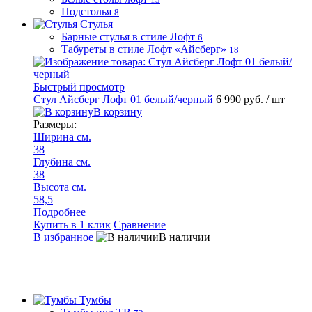
Подстолья
8
Стулья
Барные стулья в стиле Лофт
6
Табуреты в стиле Лофт «Айсберг»
18
Быстрый просмотр
руб.
/
Стул Айсберг Лофт 01 белый/черный
6 990 руб.
/ шт
С
В корзину
Размеры:
Р
Ширина см.
38
3
Глубина см.
Г
38
3
Высота см.
В
58,5
5
Подробнее
Купить в 1 клик
Сравнение
К
В избранное
В наличии
В
Тумбы