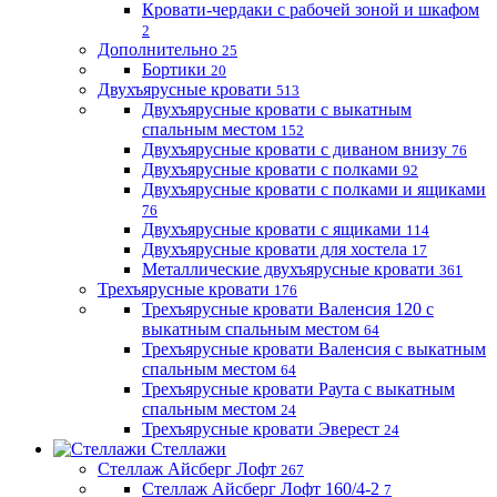
Кровати-чердаки с рабочей зоной и шкафом
2
Дополнительно
25
Бортики
20
Двухъярусные кровати
513
Двухъярусные кровати с выкатным
спальным местом
152
Двухъярусные кровати с диваном внизу
76
Двухъярусные кровати с полками
92
Двухъярусные кровати с полками и ящиками
76
Двухъярусные кровати с ящиками
114
Двухъярусные кровати для хостела
17
Металлические двухъярусные кровати
361
Трехъярусные кровати
176
Трехъярусные кровати Валенсия 120 с
выкатным спальным местом
64
Трехъярусные кровати Валенсия с выкатным
спальным местом
64
Трехъярусные кровати Раута с выкатным
спальным местом
24
Трехъярусные кровати Эверест
24
Стеллажи
Стеллаж Айсберг Лофт
267
Стеллаж Айсберг Лофт 160/4-2
7