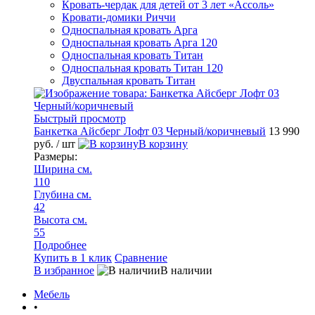
Кровать-чердак для детей от 3 лет «Ассоль»
Кровати-домики Риччи
Односпальная кровать Арга
Односпальная кровать Арга 120
Односпальная кровать Титан
Односпальная кровать Титан 120
Двуспальная кровать Титан
Быстрый просмотр
0 руб.
/
Банкетка Айсберг Лофт 03 Черный/коричневый
13 990
руб.
/ шт
В корзину
Размеры:
Ширина см.
110
Глубина см.
42
Высота см.
55
Подробнее
Купить в 1 клик
Сравнение
В избранное
В наличии
Мебель
•