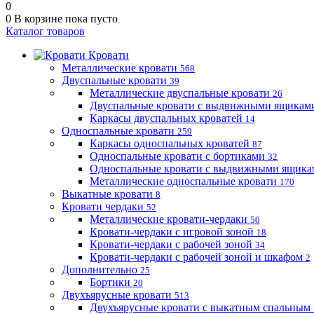
0
0
В корзине
пока пусто
Каталог товаров
Кровати
Металлические кровати
568
Двуспальные кровати
39
Металлические двуспальные кровати
26
Двуспальные кровати с выдвижными ящика
Каркасы двуспальных кроватей
14
Односпальные кровати
259
Каркасы односпальных кроватей
87
Односпальные кровати с бортиками
32
Односпальные кровати с выдвижными ящик
Металлические односпальные кровати
170
Выкатные кровати
8
Кровати чердаки
52
Металлические кровати-чердаки
50
Кровати-чердаки с игровой зоной
18
Кровати-чердаки с рабочей зоной
34
Кровати-чердаки с рабочей зоной и шкафом
2
Дополнительно
25
Бортики
20
Двухъярусные кровати
513
Двухъярусные кровати с выкатным спальным