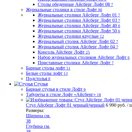
Столы обеденные Айсберг Лофт 08
7
Журнальные столики в стиле Лофт
90
Журнальные столики Айсберг Лофт 01
7
Журнальные столики Айсберг Лофт 03
7
Журнальные столики Айсберг Лофт 40
6
Журнальные столики Айсберг Лофт 50
6
Журнальные столики круглые
12
Журнальный столик Айсберг Лофт 02
7
Журнальный столик Айсберг Лофт 04
7
Консоль Айсберг Лофт
25
Набор журнальных столиков Айсберг Лофт
6
Приставные столики Айсберг Лофт
7
Барные столы лофт
11
Белые столы лофт
13
Подстолья
8
Стулья
Барные стулья в стиле Лофт
6
Табуреты в стиле Лофт «Айсберг»
18
Стул Айсберг Лофт 01 черный/черный
6 990 руб.
/ 
Размеры:
Ширина см.
38
Глубина см.
38