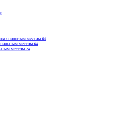
76
ным спальным местом
64
 спальным местом
64
льным местом
24