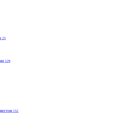
ми
25
ами
129
 местом
152