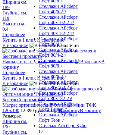
Лофт 40/6
7
Ширина см.
Стеллажи Айсберг
189
Лофт 40/6-2
7
Глубина см.
Стеллажи Айсберг
119
Лофт 40х102-2
12
Высота см.
Стеллажи Айсберг
0,4
Лофт 40х182-2
12
Подробнее
Стеллажи Айсберг
Купить в 1 клик
К сравнению
Лофт 80/4
7
В избранное
В наличии
Стеллажи Айсберг
Лофт 80/4-2
7
Быстрый просмотр
Стеллажи Айсберг
Накладки на ступени
250 руб.
/ шт
В
Лофт 80/6
7
корзину
Стеллажи Айсберг
Подробнее
Лофт 80/6-2
7
Купить в 1 клик
К сравнению
Стеллажи Айсберг
В избранное
В наличии
Лофт 80х102-2
6
Стеллажи Айсберг
Лофт 80х182-2
6
Быстрый просмотр
Стеллажи Айсберг
Матрас ортопедический Оптимал мини ТФК
Лофт Видар
7
120х190
12 390 руб.
/ шт
В корзину
Стеллажи Айсберг
Размеры:
Лофт Теон
7
Ширина см.
Стеллаж Айсберг Кубо
190
13
Глубина см.