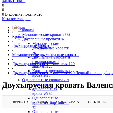
Закрыть окно
0
0
0
В корзине
пока пусто
Каталог товаров
Мебель
Кровати
•
Металлические кровати
568
Кровати
Двуспальные кровати
39
•
Металлические
Двухъярусные кровати
двуспальные кровати
•
26
Металлические двухъярусные кровати
Двуспальные кровати
•
с выдвижными
Двухъярусная кровать Валенсия 120
ящиками
25
•
Каркасы двуспальных
Двухъярусная кровать Валенсия 120 Черный полка дуб к
кроватей
14
Односпальные кровати
259
Двухъярусная кровать Валенс
Каркасы
односпальных
кроватей
87
Односпальные
ВЕРНУТЬСЯ В РАЗДЕЛ
ОБЗОР ТОВАРА
ОПИСАНИЕ
кровати с бортиками
32
Односпальные