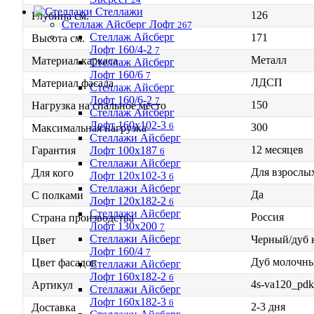
Стеллажи
126
Глубина см.
Стеллаж Айсберг Лофт
267
Стеллаж Айсберг
171
Высота см.
Лофт 160/4-2
7
Металл
Материал каркаса
Стеллаж Айсберг
Лофт 160/6
7
ЛДСП
Материал фасада
Стеллаж Айсберг
Лофт 160/6-2
7
150
Нагрузка на спальное место
Стеллаж Айсберг
Лофт 160х102-3
6
300
Максимальная нагрузка
Стеллажи Айсберг
12 месяцев
Лофт 100х187
Гарантия
6
Стеллажи Айсберг
Для взрослых
Для кого
Лофт 120х102-3
6
Стеллажи Айсберг
Да
С полками
Лофт 120х182-2
6
Стеллажи Айсберг
Россия
Страна производства
Лофт 130х200
7
Стеллажи Айсберг
Черный/дуб 
Цвет
Лофт 160/4
7
Дуб молочн
Цвет фасадов
Стеллажи Айсберг
Лофт 160х182-2
6
4s-va120_pdk
Артикул
Стеллажи Айсберг
Лофт 160х182-3
6
2-3 дня
Доставка