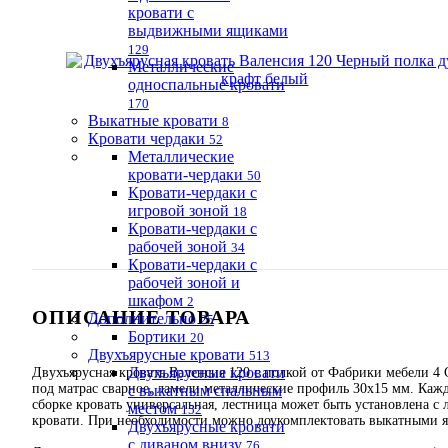
кровати с
выдвижными ящиками
129
Металлические
односпальные кровати
170
Выкатные кровати
8
Кровати чердаки
52
Металлические
кровати-чердаки
50
Кровати-чердаки с
игровой зоной
18
Кровати-чердаки с
рабочей зоной
34
Кровати-чердаки с
рабочей зоной и
шкафом
2
ОПИСАНИЕ ТОВАРА
Дополнительно
25
Бортики
20
Двухъярусные кровати
513
Двухъярусные кровати
Двухъярусная кровать Валенсия 120 с полкой от Фабрики мебели 4
под матрас сварное, ламели металлические профиль 30х15 мм. Каж
с выкатным спальным
сборке кровать универсальная, лестница может быть установлена с
местом
152
кровати. При необходимости можно доукомплектовать выкатными я
Двухъярусные кровати
с диваном внизу
76