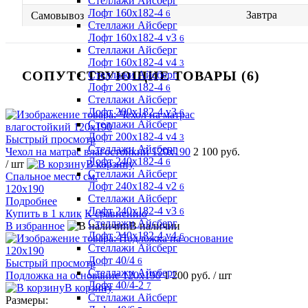
Стеллажи Айсберг
Лофт 160х182-4
6
Завтра
Самовывоз
Стеллажи Айсберг
Лофт 160х182-4 v3
6
Стеллажи Айсберг
Лофт 160х182-4 v4
3
СОПУТСТВУЮЩИЕ ТОВАРЫ (6)
Стеллажи Айсберг
Лофт 200х182-4
6
Стеллажи Айсберг
Лофт 200х182-4 v3
6
Стеллажи Айсберг
Лофт 200х182-4 v4
3
Быстрый просмотр
Стеллажи Айсберг
Чехол на матрас влагостойкий 120х190
2 100 руб.
Лофт 240х182-4
6
/ шт
В корзину
Стеллажи Айсберг
Спальное место см.
Лофт 240х182-4 v2
6
120х190
Стеллажи Айсберг
Подробнее
Лофт 240х182-4 v3
6
Купить в 1 клик
К сравнению
Стеллажи Айсберг
В избранное
В наличии
Лофт 240х182-4 v4
6
Стеллажи Айсберг
Лофт 40/4
6
Быстрый просмотр
Стеллажи Айсберг
Подложка на основание 120х190
1 200 руб.
/ шт
Лофт 40/4-2
7
В корзину
Стеллажи Айсберг
Размеры: