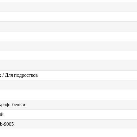
 / Для подростков
крафт белый
ый
b-9005