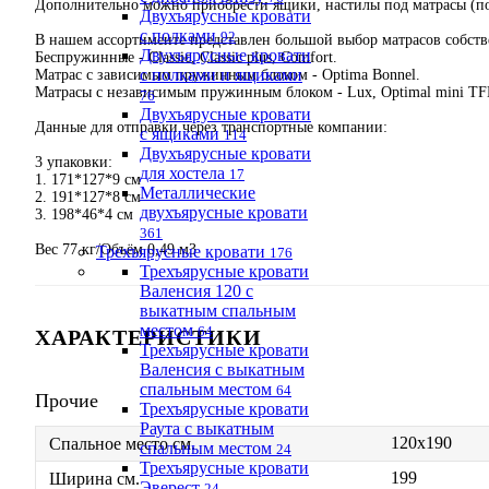
Дополнительно можно приобрести ящики, настилы под матрасы (по
Двухъярусные кровати
с полками
92
В нашем ассортименте представлен большой выбор матрасов собств
Двухъярусные кровати
Беспружинные - Classic, Classic plus, Comfort.
с полками и ящиками
Матрас с зависимым пружинным блоком - Optima Bonnel.
Матрасы с независимым пружинным блоком - Lux, Optimal mini TFK
76
Двухъярусные кровати
Данные для отправки через транспортные компании:
с ящиками
114
Двухъярусные кровати
3 упаковки:
для хостела
17
1. 171*127*9 см
Металлические
2. 191*127*8 см
двухъярусные кровати
3. 198*46*4 см
361
Вес 77 кг/Объём 0,49 м3
Трехъярусные кровати
176
Трехъярусные кровати
Валенсия 120 с
выкатным спальным
местом
64
ХАРАКТЕРИСТИКИ
Трехъярусные кровати
Валенсия с выкатным
спальным местом
64
Прочие
Трехъярусные кровати
Раута с выкатным
120х190
Спальное место см.
спальным местом
24
Трехъярусные кровати
199
Ширина см.
Эверест
24