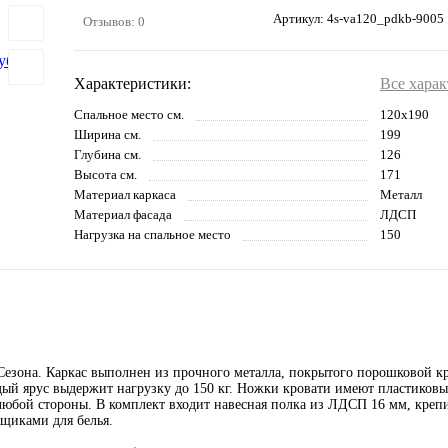
Артикул:
4s-va120_pdkb-9005
Отзывов: 0
Характеристики:
Все хара
Спальное место см.
120х190
Ширина см.
199
Глубина см.
126
Высота см.
171
Материал каркаса
Металл
Материал фасада
ЛДСП
Нагрузка на спальное место
150
 Сезона. Каркас выполнен из прочного металла, покрытого порошковой к
дый ярус выдержит нагрузку до 150 кг. Ножки кровати имеют пластиков
 любой стороны. В комплект входит навесная полка из ЛДСП 16 мм, креп
щиками для белья.