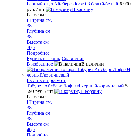
Барный стул Айсберг Лофт 03 белый/белый
6 990
руб.
/ шт
В корзину
Размеры:
Ширина см.
38
Глубина см.
38
Высота см.
70,5
Подробнее
Купить в 1 клик
Сравнение
В избранное
В наличии
Быстрый просмотр
Табурет Айсберг Лофт 04 черный/коричневый
5
590 руб.
/ шт
В корзину
Размеры:
Ширина см.
38
Глубина см.
38
Высота см.
46,5
Подробнее