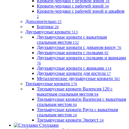
Кровати-чердаки с игровой зоной
18
Кровати-чердаки с рабочей зоной
34
Кровати-чердаки с рабочей зоной и шкафом
2
Дополнительно
25
Бортики
20
Двухъярусные кровати
513
Двухъярусные кровати с выкатным
спальным местом
152
Двухъярусные кровати с диваном внизу
76
Двухъярусные кровати с полками
92
Двухъярусные кровати с полками и ящиками
76
Двухъярусные кровати с ящиками
114
Двухъярусные кровати для хостела
17
Металлические двухъярусные кровати
361
Трехъярусные кровати
176
Трехъярусные кровати Валенсия 120 с
выкатным спальным местом
64
Трехъярусные кровати Валенсия с выкатным
спальным местом
64
Трехъярусные кровати Раута с выкатным
спальным местом
24
Трехъярусные кровати Эверест
24
Стеллажи