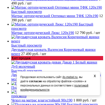
490 руб.
/ шт
Быстрый просмотр
Матрас ортопедический Оптимал мини ТФК 120х190
12
390 руб.
/ шт
Быстрый
просмотр
Матрас ортопедический Люкс 120х190
12 790 руб.
/ шт
Быстрый просмотр
Двухъярусная кровать Валенсия Коричневый ящики
венге
27 490 руб.
/ шт
Хит продаж
Быстрый просмотр
Двухъярусная кровать-диван Дакар 1 Белый ящики Дуб
х
Продолжая использовать сайт
4s-mebel.ru
, вы
молочный
49 390 руб.
/ шт
даёте
согласие
на обработку файлов «cookie» и
Быстрый просмотр
персональных данных в соответствии с
политикой
Подложка на основание 120х190
1 200 руб.
/ шт
конфиденциальности
.
Быстрый
просмотр
Чехол на матрас влагостойкий 90х190
1 800 руб.
/ шт
Быстрый просмотр