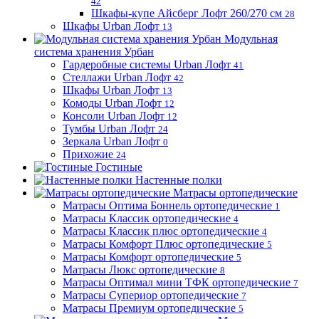
42
Шкафы-купе Айсберг Лофт 260/270 см
28
Шкафы Urban Лофт
13
Модульная
система хранения Урбан
Гардеробные системы Urban Лофт
41
Стеллажи Urban Лофт
42
Шкафы Urban Лофт
13
Комоды Urban Лофт
12
Консоли Urban Лофт
12
Тумбы Urban Лофт
24
Зеркала Urban Лофт
0
Прихожие
24
Гостиные
Настенные полки
Матрасы ортопедические
Матрасы Оптима Боннель ортопедические
1
Матрасы Классик ортопедические
4
Матрасы Классик плюс ортопедические
4
Матрасы Комфорт Плюс ортопедические
5
Матрасы Комфорт ортопедические
5
Матрасы Люкс ортопедические
8
Матрасы Оптимал мини ТФК ортопедические
7
Матрасы Супериор ортопедические
7
Матрасы Премиум ортопедические
5