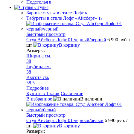
Подстолья
8
Стулья
Барные стулья в стиле Лофт
6
Табуреты в стиле Лофт «Айсберг»
18
Быстрый просмотр
Стул Айсберг Лофт 01 черный/черный
6 990 руб.
/
шт
В корзину
Размеры:
Ширина см.
38
Глубина см.
38
Высота см.
58,5
Подробнее
Купить в 1 клик
Сравнение
В избранное
В наличии
Быстрый просмотр
Стул Айсберг Лофт 01 черный/белый
6 990 руб.
/
шт
В корзину
Размеры: