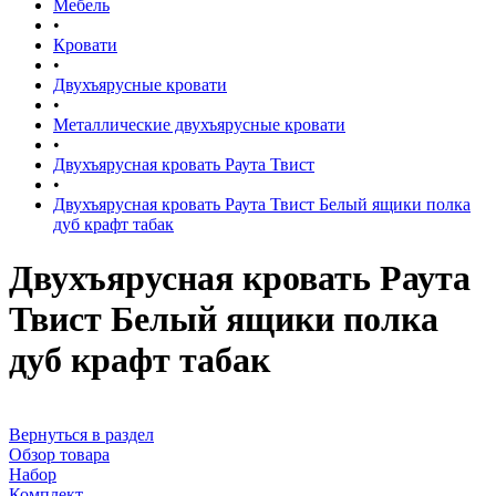
Мебель
•
Кровати
•
Двухъярусные кровати
•
Металлические двухъярусные кровати
•
Двухъярусная кровать Раута Твист
•
Двухъярусная кровать Раута Твист Белый ящики полка
дуб крафт табак
Двухъярусная кровать Раута
Твист Белый ящики полка
дуб крафт табак
Вернуться в раздел
Обзор товара
Набор
Комплект