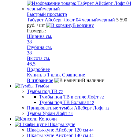
Быстрый просмотр
Табурет Айсберг Лофт 04 черный/черный
5 590
руб.
/ шт
В корзину
Размеры:
Ширина см.
38
Глубина см.
38
Высота см.
46,5
Подробнее
Купить в 1 клик
Сравнение
В избранное
В наличии
Тумбы
Тумбы под ТВ
72
Тумбы под ТВ в стиле Лофт
72
Тумбы под ТВ Большая
12
Прикроватные тумбы Айсберг Лофт
12
Тумбы Урбан Лофт
24
Консоли
Шкафы-купе
Шкафы-купе Айсберг 120 см
44
Шкафы-купе Айсберг 140 см
44