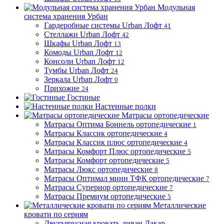
Модульная
система хранения Урбан
Гардеробные системы Urban Лофт
41
Стеллажи Urban Лофт
42
Шкафы Urban Лофт
13
Комоды Urban Лофт
12
Консоли Urban Лофт
12
Тумбы Urban Лофт
24
Зеркала Urban Лофт
0
Прихожие
24
Гостиные
Настенные полки
Матрасы ортопедические
Матрасы Оптима Боннель ортопедические
1
Матрасы Классик ортопедические
4
Матрасы Классик плюс ортопедические
4
Матрасы Комфорт Плюс ортопедические
5
Матрасы Комфорт ортопедические
5
Матрасы Люкс ортопедические
8
Матрасы Оптимал мини ТФК ортопедические
7
Матрасы Супериор ортопедические
7
Матрасы Премиум ортопедические
5
Металлические
кровати по сериям
Двухъярусная кровать-диван Дакар