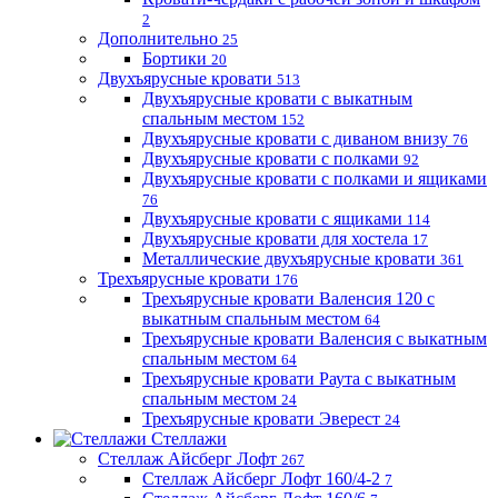
2
Дополнительно
25
Бортики
20
Двухъярусные кровати
513
Двухъярусные кровати с выкатным
спальным местом
152
Двухъярусные кровати с диваном внизу
76
Двухъярусные кровати с полками
92
Двухъярусные кровати с полками и ящиками
76
Двухъярусные кровати с ящиками
114
Двухъярусные кровати для хостела
17
Металлические двухъярусные кровати
361
Трехъярусные кровати
176
Трехъярусные кровати Валенсия 120 с
выкатным спальным местом
64
Трехъярусные кровати Валенсия с выкатным
спальным местом
64
Трехъярусные кровати Раута с выкатным
спальным местом
24
Трехъярусные кровати Эверест
24
Стеллажи
Стеллаж Айсберг Лофт
267
Стеллаж Айсберг Лофт 160/4-2
7