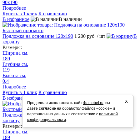
90х190
Подробнее
Купить в 1 клик
К сравнению
В избранное
В наличии
Быстрый просмотр
Подложка на основание 120х190
1 200 руб.
/ шт
В
корзину
Размеры:
Ширина см.
189
Глубина см.
119
Высота см.
0,4
Подробнее
Купить в 1 клик
К сравнению
В избранное
В наличии
х
Продолжая использовать сайт
4s-mebel.ru
, вы
даёте
согласие
на обработку файлов «cookie» и
Быстрый просмотр
персональных данных в соответствии с
политикой
Подложка на основание 90х190
900 руб.
/ шт
В
конфиденциальности
.
корзину
Размеры:
Ширина см.
189