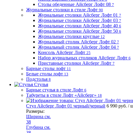
Столы обеденные Айсберг Лофт 08
7
Журнальные столики в стиле Лофт
90
Журнальные столики Айсберг Лофт 01
7
Журнальные столики Айсберг Лофт 03
7
Журнальные столики Айсберг Лофт 40
6
Журнальные столики Айсберг Лофт 50
6
Журнальные столики круглые
12
Журнальный столик Айсберг Лофт 02
7
Журнальный столик Айсберг Лофт 04
7
Консоль Айсберг Лофт
25
Набор журнальных столиков Айсберг Лофт
6
Приставные столики Айсберг Лофт
7
Барные столы лофт
11
Белые столы лофт
13
Подстолья
8
Стулья
Барные стулья в стиле Лофт
6
Табуреты в стиле Лофт «Айсберг»
18
Стул Айсберг Лофт 01 черный/черный
6 990 руб.
/ 
Размеры:
Ширина см.
38
Глубина см.
38