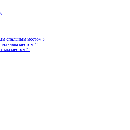
76
ным спальным местом
64
 спальным местом
64
льным местом
24