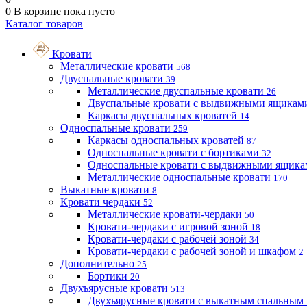
0
В корзине
пока пусто
Каталог товаров
Кровати
Металлические кровати
568
Двуспальные кровати
39
Металлические двуспальные кровати
26
Двуспальные кровати с выдвижными ящика
Каркасы двуспальных кроватей
14
Односпальные кровати
259
Каркасы односпальных кроватей
87
Односпальные кровати с бортиками
32
Односпальные кровати с выдвижными ящик
Металлические односпальные кровати
170
Выкатные кровати
8
Кровати чердаки
52
Металлические кровати-чердаки
50
Кровати-чердаки с игровой зоной
18
Кровати-чердаки с рабочей зоной
34
Кровати-чердаки с рабочей зоной и шкафом
2
Дополнительно
25
Бортики
20
Двухъярусные кровати
513
Двухъярусные кровати с выкатным спальным