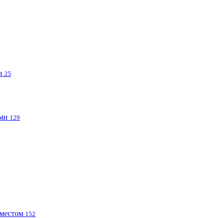
ми
25
ами
129
 местом
152