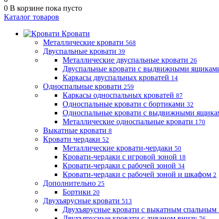
0
В корзине
пока пусто
Каталог товаров
Кровати
Металлические кровати
568
Двуспальные кровати
39
Металлические двуспальные кровати
26
Двуспальные кровати с выдвижными ящика
Каркасы двуспальных кроватей
14
Односпальные кровати
259
Каркасы односпальных кроватей
87
Односпальные кровати с бортиками
32
Односпальные кровати с выдвижными ящик
Металлические односпальные кровати
170
Выкатные кровати
8
Кровати чердаки
52
Металлические кровати-чердаки
50
Кровати-чердаки с игровой зоной
18
Кровати-чердаки с рабочей зоной
34
Кровати-чердаки с рабочей зоной и шкафом
2
Дополнительно
25
Бортики
20
Двухъярусные кровати
513
Двухъярусные кровати с выкатным спальным
Двухъярусные кровати с диваном внизу
76