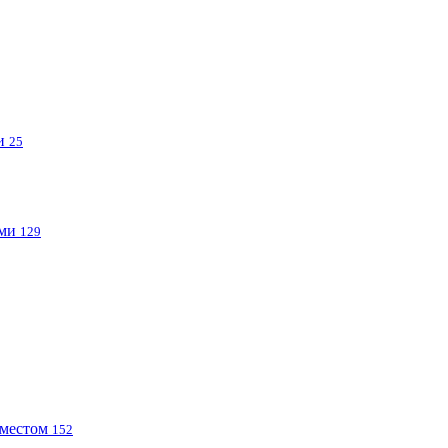
ми
25
ами
129
 местом
152