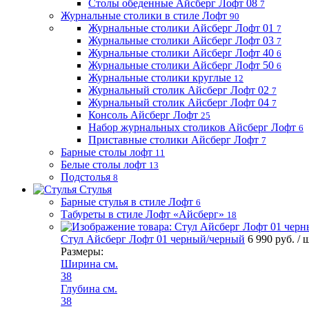
Столы обеденные Айсберг Лофт 08
7
Журнальные столики в стиле Лофт
90
Журнальные столики Айсберг Лофт 01
7
Журнальные столики Айсберг Лофт 03
7
Журнальные столики Айсберг Лофт 40
6
Журнальные столики Айсберг Лофт 50
6
Журнальные столики круглые
12
Журнальный столик Айсберг Лофт 02
7
Журнальный столик Айсберг Лофт 04
7
Консоль Айсберг Лофт
25
Набор журнальных столиков Айсберг Лофт
6
Приставные столики Айсберг Лофт
7
Барные столы лофт
11
Белые столы лофт
13
Подстолья
8
Стулья
Барные стулья в стиле Лофт
6
Табуреты в стиле Лофт «Айсберг»
18
Стул Айсберг Лофт 01 черный/черный
6 990 руб.
/ 
Размеры:
Ширина см.
38
Глубина см.
38