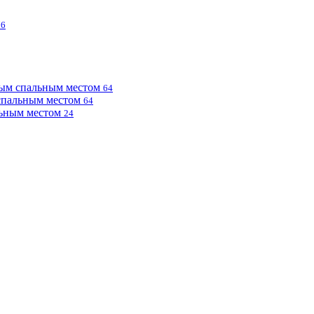
76
ным спальным местом
64
 спальным местом
64
льным местом
24