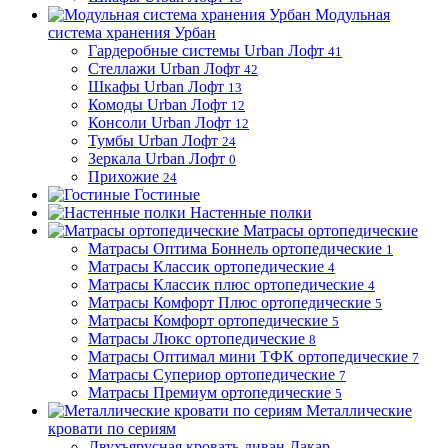
Модульная
система хранения Урбан
Гардеробные системы Urban Лофт
41
Стеллажи Urban Лофт
42
Шкафы Urban Лофт
13
Комоды Urban Лофт
12
Консоли Urban Лофт
12
Тумбы Urban Лофт
24
Зеркала Urban Лофт
0
Прихожие
24
Гостиные
Настенные полки
Матрасы ортопедические
Матрасы Оптима Боннель ортопедические
1
Матрасы Классик ортопедические
4
Матрасы Классик плюс ортопедические
4
Матрасы Комфорт Плюс ортопедические
5
Матрасы Комфорт ортопедические
5
Матрасы Люкс ортопедические
8
Матрасы Оптимал мини ТФК ортопедические
7
Матрасы Супериор ортопедические
7
Матрасы Премиум ортопедические
5
Металлические
кровати по сериям
Двухъярусная кровать-диван Дакар