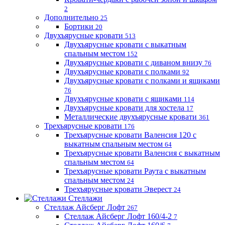
2
Дополнительно
25
Бортики
20
Двухъярусные кровати
513
Двухъярусные кровати с выкатным
спальным местом
152
Двухъярусные кровати с диваном внизу
76
Двухъярусные кровати с полками
92
Двухъярусные кровати с полками и ящиками
76
Двухъярусные кровати с ящиками
114
Двухъярусные кровати для хостела
17
Металлические двухъярусные кровати
361
Трехъярусные кровати
176
Трехъярусные кровати Валенсия 120 с
выкатным спальным местом
64
Трехъярусные кровати Валенсия с выкатным
спальным местом
64
Трехъярусные кровати Раута с выкатным
спальным местом
24
Трехъярусные кровати Эверест
24
Стеллажи
Стеллаж Айсберг Лофт
267
Стеллаж Айсберг Лофт 160/4-2
7