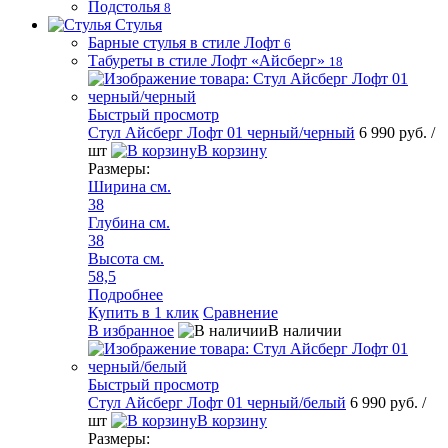
Подстолья
8
Стулья
Барные стулья в стиле Лофт
6
Табуреты в стиле Лофт «Айсберг»
18
Быстрый просмотр
Стул Айсберг Лофт 01 черный/черный
6 990 руб.
/
шт
В корзину
Размеры:
Ширина см.
38
Глубина см.
38
Высота см.
58,5
Подробнее
Купить в 1 клик
Сравнение
В избранное
В наличии
Быстрый просмотр
Стул Айсберг Лофт 01 черный/белый
6 990 руб.
/
шт
В корзину
Размеры: