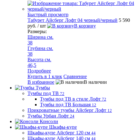
Быстрый просмотр
Табурет Айсберг Лофт 04 черный/черный
5 590
руб.
/ шт
В корзину
Размеры:
Ширина см.
38
Глубина см.
38
Высота см.
46,5
Подробнее
Купить в 1 клик
Сравнение
В избранное
В наличии
Тумбы
Тумбы под ТВ
72
Тумбы под ТВ в стиле Лофт
72
Тумбы под ТВ Большая
12
Прикроватные тумбы Айсберг Лофт
12
Тумбы Урбан Лофт
24
Консоли
Шкафы-купе
Шкафы-купе Айсберг 120 см
44
Шкафы-купе Айсберг 140 см
44