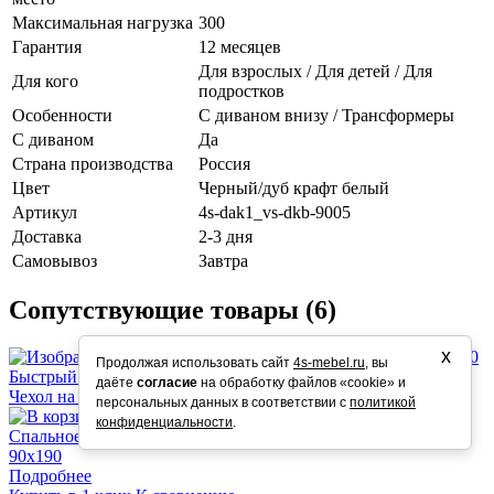
Максимальная нагрузка
300
Гарантия
12 месяцев
Для взрослых / Для детей / Для
Для кого
подростков
Особенности
С диваном внизу / Трансформеры
С диваном
Да
Страна производства
Россия
Цвет
Черный/дуб крафт белый
Артикул
4s-dak1_vs-dkb-9005
Доставка
2-3 дня
Самовывоз
Завтра
Сопутствующие товары (6)
х
Продолжая использовать сайт
4s-mebel.ru
, вы
Быстрый просмотр
даёте
согласие
на обработку файлов «cookie» и
Чехол на матрас влагостойкий 90х190
1 800 руб.
/ шт
персональных данных в соответствии с
политикой
В корзину
конфиденциальности
.
Спальное место см.
90х190
Подробнее