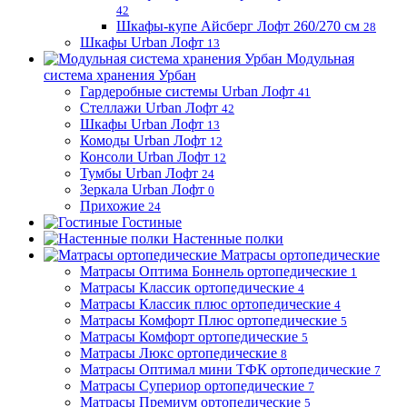
42
Шкафы-купе Айсберг Лофт 260/270 см
28
Шкафы Urban Лофт
13
Модульная
система хранения Урбан
Гардеробные системы Urban Лофт
41
Стеллажи Urban Лофт
42
Шкафы Urban Лофт
13
Комоды Urban Лофт
12
Консоли Urban Лофт
12
Тумбы Urban Лофт
24
Зеркала Urban Лофт
0
Прихожие
24
Гостиные
Настенные полки
Матрасы ортопедические
Матрасы Оптима Боннель ортопедические
1
Матрасы Классик ортопедические
4
Матрасы Классик плюс ортопедические
4
Матрасы Комфорт Плюс ортопедические
5
Матрасы Комфорт ортопедические
5
Матрасы Люкс ортопедические
8
Матрасы Оптимал мини ТФК ортопедические
7
Матрасы Супериор ортопедические
7
Матрасы Премиум ортопедические
5