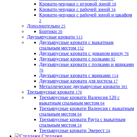
Кровати-чердаки с игровой зоной
18
Кровати-чердаки с рабочей зоной
34
Кровати-чердаки с рабочей зоной и шкафом
2
Дополнительно
25
Бортики
20
Двухъярусные кровати
513
Двухъярусные кровати с выкатным
спальным местом
152
Двухъярусные кровати с диваном внизу
76
Двухъярусные кровати с полками
92
Двухъярусные кровати с полками и ящиками
76
Двухъярусные кровати с ящиками
114
Двухъярусные кровати для хостела
17
Металлические двухъярусные кровати
361
Трехъярусные кровати
176
Трехъярусные кровати Валенсия 120 с
выкатным спальным местом
64
Трехъярусные кровати Валенсия с выкатным
спальным местом
64
Трехъярусные кровати Раута с выкатным
спальным местом
24
Трехъярусные кровати Эверест
24
Стеллажи