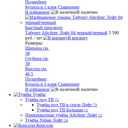
Подробнее
Купить в 1 клик
Сравнение
В избранное
В наличии
Быстрый просмотр
Табурет Айсберг Лофт 04 черный/черный
5 590
руб.
/ шт
В корзину
Размеры:
Ширина см.
38
Глубина см.
38
Высота см.
46,5
Подробнее
Купить в 1 клик
Сравнение
В избранное
В наличии
Тумбы
Тумбы под ТВ
72
Тумбы под ТВ в стиле Лофт
72
Тумбы под ТВ Большая
12
Прикроватные тумбы Айсберг Лофт
12
Тумбы Урбан Лофт
24
Консоли