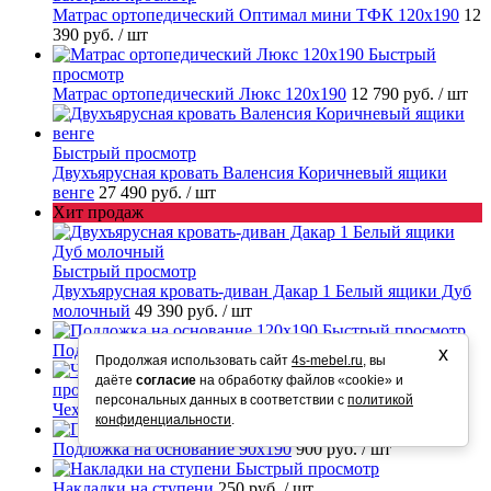
Матрас ортопедический Оптимал мини ТФК 120х190
12
390 руб.
/ шт
Быстрый
просмотр
Матрас ортопедический Люкс 120х190
12 790 руб.
/ шт
Быстрый просмотр
Двухъярусная кровать Валенсия Коричневый ящики
венге
27 490 руб.
/ шт
Хит продаж
Быстрый просмотр
Двухъярусная кровать-диван Дакар 1 Белый ящики Дуб
молочный
49 390 руб.
/ шт
Быстрый просмотр
Подложка на основание 120х190
1 200 руб.
/ шт
х
Продолжая использовать сайт
4s-mebel.ru
, вы
Быстрый
даёте
согласие
на обработку файлов «cookie» и
просмотр
персональных данных в соответствии с
политикой
Чехол на матрас влагостойкий 90х190
1 800 руб.
/ шт
конфиденциальности
.
Быстрый просмотр
Подложка на основание 90х190
900 руб.
/ шт
Быстрый просмотр
Накладки на ступени
250 руб.
/ шт