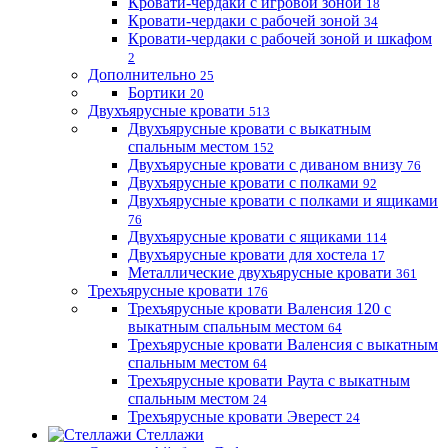
Кровати-чердаки с игровой зоной
18
Кровати-чердаки с рабочей зоной
34
Кровати-чердаки с рабочей зоной и шкафом
2
Дополнительно
25
Бортики
20
Двухъярусные кровати
513
Двухъярусные кровати с выкатным
спальным местом
152
Двухъярусные кровати с диваном внизу
76
Двухъярусные кровати с полками
92
Двухъярусные кровати с полками и ящиками
76
Двухъярусные кровати с ящиками
114
Двухъярусные кровати для хостела
17
Металлические двухъярусные кровати
361
Трехъярусные кровати
176
Трехъярусные кровати Валенсия 120 с
выкатным спальным местом
64
Трехъярусные кровати Валенсия с выкатным
спальным местом
64
Трехъярусные кровати Раута с выкатным
спальным местом
24
Трехъярусные кровати Эверест
24
Стеллажи