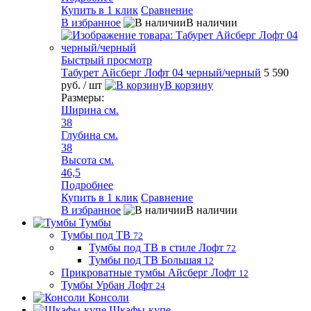
Купить в 1 клик
Сравнение
В избранное
В наличии
Быстрый просмотр
Табурет Айсберг Лофт 04 черный/черный
5 590
руб.
/ шт
В корзину
Размеры:
Ширина см.
38
Глубина см.
38
Высота см.
46,5
Подробнее
Купить в 1 клик
Сравнение
В избранное
В наличии
Тумбы
Тумбы под ТВ
72
Тумбы под ТВ в стиле Лофт
72
Тумбы под ТВ Большая
12
Прикроватные тумбы Айсберг Лофт
12
Тумбы Урбан Лофт
24
Консоли
Шкафы-купе