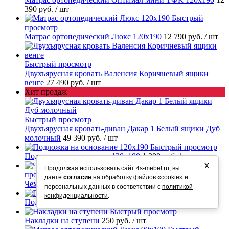
390 руб.
/ шт
Быстрый
просмотр
Матрас ортопедический Люкс 120х190
12 790 руб.
/ шт
Быстрый просмотр
Двухъярусная кровать Валенсия Коричневый ящики
венге
27 490 руб.
/ шт
Хит продаж
Быстрый просмотр
Двухъярусная кровать-диван Дакар 1 Белый ящики Дуб
молочный
49 390 руб.
/ шт
Быстрый просмотр
Подложка на основание 120х190
1 200 руб.
/ шт
х
Быстрый
Продолжая использовать сайт
4s-mebel.ru
, вы
просмотр
даёте
согласие
на обработку файлов «cookie» и
Чехол на матрас влагостойкий 90х190
1 800 руб.
/ шт
персональных данных в соответствии с
политикой
Быстрый просмотр
конфиденциальности
.
Подложка на основание 90х190
900 руб.
/ шт
Быстрый просмотр
Накладки на ступени
250 руб.
/ шт