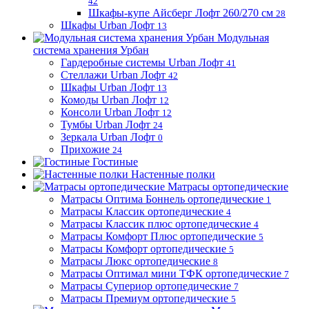
42
Шкафы-купе Айсберг Лофт 260/270 см
28
Шкафы Urban Лофт
13
Модульная
система хранения Урбан
Гардеробные системы Urban Лофт
41
Стеллажи Urban Лофт
42
Шкафы Urban Лофт
13
Комоды Urban Лофт
12
Консоли Urban Лофт
12
Тумбы Urban Лофт
24
Зеркала Urban Лофт
0
Прихожие
24
Гостиные
Настенные полки
Матрасы ортопедические
Матрасы Оптима Боннель ортопедические
1
Матрасы Классик ортопедические
4
Матрасы Классик плюс ортопедические
4
Матрасы Комфорт Плюс ортопедические
5
Матрасы Комфорт ортопедические
5
Матрасы Люкс ортопедические
8
Матрасы Оптимал мини ТФК ортопедические
7
Матрасы Супериор ортопедические
7
Матрасы Премиум ортопедические
5