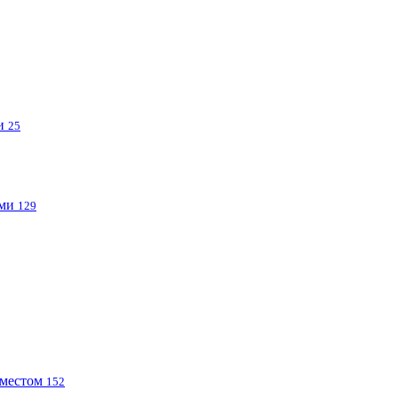
ми
25
ами
129
 местом
152