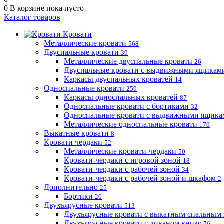
0
В корзине
пока пусто
Каталог товаров
Кровати
Металлические кровати
568
Двуспальные кровати
39
Металлические двуспальные кровати
26
Двуспальные кровати с выдвижными ящика
Каркасы двуспальных кроватей
14
Односпальные кровати
259
Каркасы односпальных кроватей
87
Односпальные кровати с бортиками
32
Односпальные кровати с выдвижными ящик
Металлические односпальные кровати
170
Выкатные кровати
8
Кровати чердаки
52
Металлические кровати-чердаки
50
Кровати-чердаки с игровой зоной
18
Кровати-чердаки с рабочей зоной
34
Кровати-чердаки с рабочей зоной и шкафом
2
Дополнительно
25
Бортики
20
Двухъярусные кровати
513
Двухъярусные кровати с выкатным спальным
Двухъярусные кровати с диваном внизу
76