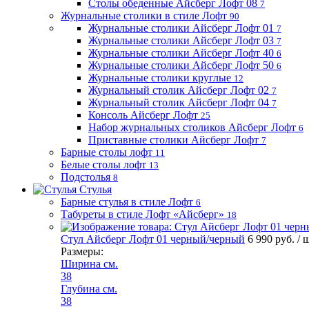
Столы обеденные Айсберг Лофт 08
7
Журнальные столики в стиле Лофт
90
Журнальные столики Айсберг Лофт 01
7
Журнальные столики Айсберг Лофт 03
7
Журнальные столики Айсберг Лофт 40
6
Журнальные столики Айсберг Лофт 50
6
Журнальные столики круглые
12
Журнальный столик Айсберг Лофт 02
7
Журнальный столик Айсберг Лофт 04
7
Консоль Айсберг Лофт
25
Набор журнальных столиков Айсберг Лофт
6
Приставные столики Айсберг Лофт
7
Барные столы лофт
11
Белые столы лофт
13
Подстолья
8
Стулья
Барные стулья в стиле Лофт
6
Табуреты в стиле Лофт «Айсберг»
18
Стул Айсберг Лофт 01 черный/черный
6 990 руб.
/ 
Размеры:
Ширина см.
38
Глубина см.
38