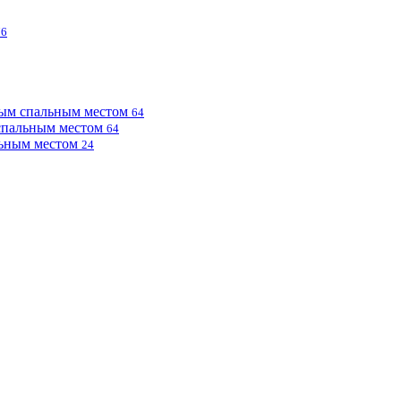
76
ным спальным местом
64
 спальным местом
64
льным местом
24