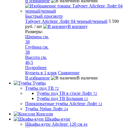
В избранное
В наличии
Быстрый просмотр
Табурет Айсберг Лофт 04 черный/черный
5 590
руб.
/ шт
В корзину
Размеры:
Ширина см.
38
Глубина см.
38
Высота см.
46,5
Подробнее
Купить в 1 клик
Сравнение
В избранное
В наличии
Тумбы
Тумбы под ТВ
72
Тумбы под ТВ в стиле Лофт
72
Тумбы под ТВ Большая
12
Прикроватные тумбы Айсберг Лофт
12
Тумбы Урбан Лофт
24
Консоли
Шкафы-купе
Шкафы-купе Айсберг 120 см
44