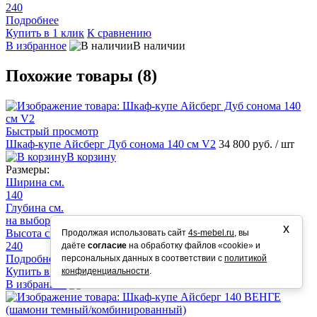
240
Подробнее
Купить в 1 клик
К сравнению
В избранное
В наличии
Похожие товары (8)
Быстрый просмотр
Шкаф-купе Айсберг Дуб сонома 140 см V2
34 800 руб.
/ шт
В корзину
Размеры:
Ширина см.
140
Глубина см.
на выбор 58/50/45
х
Высота см.
Продолжая использовать сайт
4s-mebel.ru
, вы
240
даёте
согласие
на обработку файлов «cookie» и
Подробнее
персональных данных в соответствии с
политикой
Купить в 1 клик
К сравнению
конфиденциальности
.
В избранное
В наличии