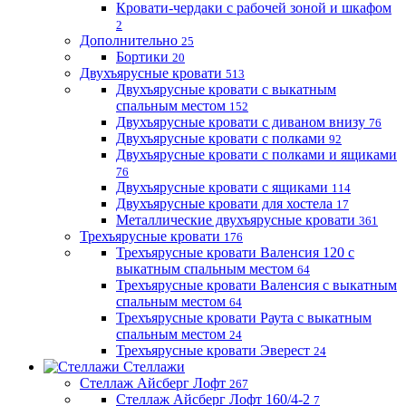
Кровати-чердаки с рабочей зоной и шкафом
2
Дополнительно
25
Бортики
20
Двухъярусные кровати
513
Двухъярусные кровати с выкатным
спальным местом
152
Двухъярусные кровати с диваном внизу
76
Двухъярусные кровати с полками
92
Двухъярусные кровати с полками и ящиками
76
Двухъярусные кровати с ящиками
114
Двухъярусные кровати для хостела
17
Металлические двухъярусные кровати
361
Трехъярусные кровати
176
Трехъярусные кровати Валенсия 120 с
выкатным спальным местом
64
Трехъярусные кровати Валенсия с выкатным
спальным местом
64
Трехъярусные кровати Раута с выкатным
спальным местом
24
Трехъярусные кровати Эверест
24
Стеллажи
Стеллаж Айсберг Лофт
267
Стеллаж Айсберг Лофт 160/4-2
7