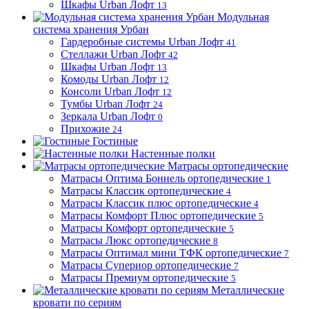
Шкафы Urban Лофт
13
Модульная
система хранения Урбан
Гардеробные системы Urban Лофт
41
Стеллажи Urban Лофт
42
Шкафы Urban Лофт
13
Комоды Urban Лофт
12
Консоли Urban Лофт
12
Тумбы Urban Лофт
24
Зеркала Urban Лофт
0
Прихожие
24
Гостиные
Настенные полки
Матрасы ортопедические
Матрасы Оптима Боннель ортопедические
1
Матрасы Классик ортопедические
4
Матрасы Классик плюс ортопедические
4
Матрасы Комфорт Плюс ортопедические
5
Матрасы Комфорт ортопедические
5
Матрасы Люкс ортопедические
8
Матрасы Оптимал мини ТФК ортопедические
7
Матрасы Супериор ортопедические
7
Матрасы Премиум ортопедические
5
Металлические
кровати по сериям