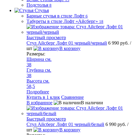
Подстолья
8
Стулья
Барные стулья в стиле Лофт
6
Табуреты в стиле Лофт «Айсберг»
18
Быстрый просмотр
Стул Айсберг Лофт 01 черный/черный
6 990 руб.
/
шт
В корзину
Размеры:
Ширина см.
38
Глубина см.
38
Высота см.
58,5
Подробнее
Купить в 1 клик
Сравнение
В избранное
В наличии
Быстрый просмотр
Стул Айсберг Лофт 01 черный/белый
6 990 руб.
/
шт
В корзину