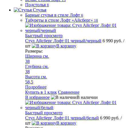
Подстолья
8
Стулья
Барные стулья в стиле Лофт
6
Табуреты в стиле Лофт «Айсберг»
18
Быстрый просмотр
Стул Айсберг Лофт 01 черный/черный
6 990 руб.
/
шт
В корзину
Размеры:
Ширина см.
38
Глубина см.
38
Высота см.
58,5
Подробнее
Купить в 1 клик
Сравнение
В избранное
В наличии
Быстрый просмотр
Стул Айсберг Лофт 01 черный/белый
6 990 руб.
/
шт
В корзину