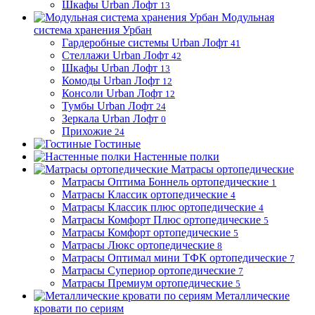
Шкафы Urban Лофт
13
Модульная
система хранения Урбан
Гардеробные системы Urban Лофт
41
Стеллажи Urban Лофт
42
Шкафы Urban Лофт
13
Комоды Urban Лофт
12
Консоли Urban Лофт
12
Тумбы Urban Лофт
24
Зеркала Urban Лофт
0
Прихожие
24
Гостиные
Настенные полки
Матрасы ортопедические
Матрасы Оптима Боннель ортопедические
1
Матрасы Классик ортопедические
4
Матрасы Классик плюс ортопедические
4
Матрасы Комфорт Плюс ортопедические
5
Матрасы Комфорт ортопедические
5
Матрасы Люкс ортопедические
8
Матрасы Оптимал мини ТФК ортопедические
7
Матрасы Супериор ортопедические
7
Матрасы Премиум ортопедические
5
Металлические
кровати по сериям