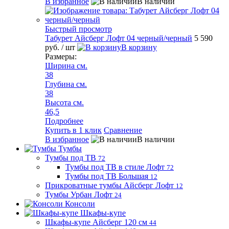
В избранное
В наличии
Быстрый просмотр
Табурет Айсберг Лофт 04 черный/черный
5 590
руб.
/ шт
В корзину
Размеры:
Ширина см.
38
Глубина см.
38
Высота см.
46,5
Подробнее
Купить в 1 клик
Сравнение
В избранное
В наличии
Тумбы
Тумбы под ТВ
72
Тумбы под ТВ в стиле Лофт
72
Тумбы под ТВ Большая
12
Прикроватные тумбы Айсберг Лофт
12
Тумбы Урбан Лофт
24
Консоли
Шкафы-купе
Шкафы-купе Айсберг 120 см
44