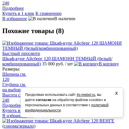
240
Подробнее
Купить в 1 клик
К сравнению
В избранное
В наличии
Похожие товары (8)
Быстрый просмотр
Шкаф-купе Айсберг 120 ШАМОНИ ТЕМНЫЙ (белый/
комбинированный)
35 000 руб.
/ шт
В корзину
Размеры:
Ширина см.
120
Глубина см.
на выбор 58/50/45
х
Высота см.
Продолжая использовать сайт
4s-mebel.ru
, вы
240
даёте
согласие
на обработку файлов «cookie» и
Подробнее
персональных данных в соответствии с
политикой
Купить в 1 клик
К сравнению
конфиденциальности
.
В избранное
В наличии