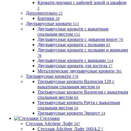
Кровати-чердаки с рабочей зоной и шкафом
2
Дополнительно
25
Бортики
20
Двухъярусные кровати
513
Двухъярусные кровати с выкатным
спальным местом
152
Двухъярусные кровати с диваном внизу
76
Двухъярусные кровати с полками
92
Двухъярусные кровати с полками и ящиками
76
Двухъярусные кровати с ящиками
114
Двухъярусные кровати для хостела
17
Металлические двухъярусные кровати
361
Трехъярусные кровати
176
Трехъярусные кровати Валенсия 120 с
выкатным спальным местом
64
Трехъярусные кровати Валенсия с выкатным
спальным местом
64
Трехъярусные кровати Раута с выкатным
спальным местом
24
Трехъярусные кровати Эверест
24
Стеллажи
Стеллаж Айсберг Лофт
267
Стеллаж Айсберг Лофт 160/4-2
7