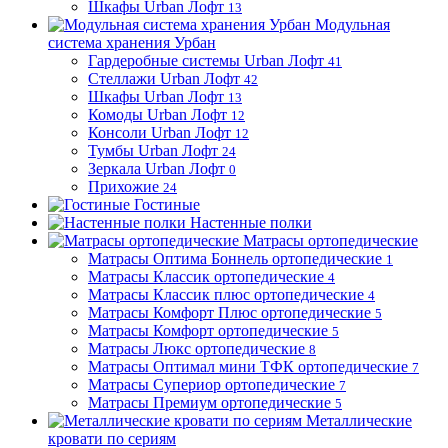
Шкафы Urban Лофт
13
Модульная
система хранения Урбан
Гардеробные системы Urban Лофт
41
Стеллажи Urban Лофт
42
Шкафы Urban Лофт
13
Комоды Urban Лофт
12
Консоли Urban Лофт
12
Тумбы Urban Лофт
24
Зеркала Urban Лофт
0
Прихожие
24
Гостиные
Настенные полки
Матрасы ортопедические
Матрасы Оптима Боннель ортопедические
1
Матрасы Классик ортопедические
4
Матрасы Классик плюс ортопедические
4
Матрасы Комфорт Плюс ортопедические
5
Матрасы Комфорт ортопедические
5
Матрасы Люкс ортопедические
8
Матрасы Оптимал мини ТФК ортопедические
7
Матрасы Супериор ортопедические
7
Матрасы Премиум ортопедические
5
Металлические
кровати по сериям