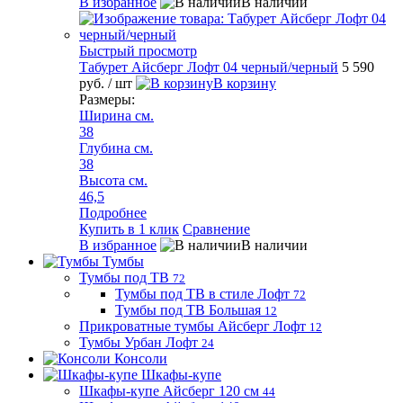
В избранное
В наличии
Быстрый просмотр
Табурет Айсберг Лофт 04 черный/черный
5 590
руб.
/ шт
В корзину
Размеры:
Ширина см.
38
Глубина см.
38
Высота см.
46,5
Подробнее
Купить в 1 клик
Сравнение
В избранное
В наличии
Тумбы
Тумбы под ТВ
72
Тумбы под ТВ в стиле Лофт
72
Тумбы под ТВ Большая
12
Прикроватные тумбы Айсберг Лофт
12
Тумбы Урбан Лофт
24
Консоли
Шкафы-купе
Шкафы-купе Айсберг 120 см
44