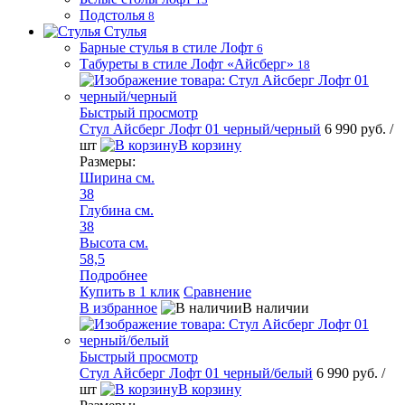
Подстолья
8
Стулья
Барные стулья в стиле Лофт
6
Табуреты в стиле Лофт «Айсберг»
18
Быстрый просмотр
Стул Айсберг Лофт 01 черный/черный
6 990 руб.
/
шт
В корзину
Размеры:
Ширина см.
38
Глубина см.
38
Высота см.
58,5
Подробнее
Купить в 1 клик
Сравнение
В избранное
В наличии
Быстрый просмотр
Стул Айсберг Лофт 01 черный/белый
6 990 руб.
/
шт
В корзину