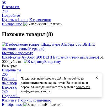
58
Высота см.
240
Подробнее
Купить в 1 клик
К сравнению
В избранное
В наличии
Похожие товары (8)
Быстрый просмотр
Шкаф-купе Айсберг 200 ВЕНГЕ (шамони темный/зеркало)
51
000 руб.
/ шт
В корзину
Размеры:
Ширина см.
200
х
Глубина см.
Продолжая использовать сайт
4s-mebel.ru
, вы
на выбор 58/50/45
даёте
согласие
на обработку файлов «cookie» и
Высота см.
персональных данных в соответствии с
политикой
240
конфиденциальности
.
Подробнее
Купить в 1 клик
К сравнению
В избранное
В наличии