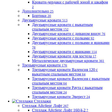
Кровати-чердаки с рабочей зоной и шкафом
2
Дополнительно
25
Бортики
20
Двухъярусные кровати
513
Двухъярусные кровати с выкатным
спальным местом
152
Двухъярусные кровати с диваном внизу
76
Двухъярусные кровати с полками
92
Двухъярусные кровати с полками и ящиками
76
Двухъярусные кровати с ящиками
114
Двухъярусные кровати для хостела
17
Металлические двухъярусные кровати
361
Трехъярусные кровати
176
Трехъярусные кровати Валенсия 120 с
выкатным спальным местом
64
Трехъярусные кровати Валенсия с выкатным
спальным местом
64
Трехъярусные кровати Раута с выкатным
спальным местом
24
Трехъярусные кровати Эверест
24
Стеллажи
Стеллаж Айсберг Лофт
267
Стеллаж Айсберг Лофт 160/4-2
7