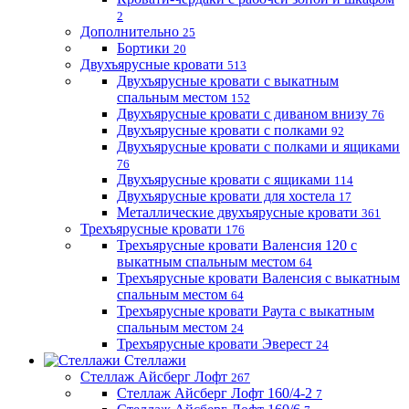
2
Дополнительно
25
Бортики
20
Двухъярусные кровати
513
Двухъярусные кровати с выкатным
спальным местом
152
Двухъярусные кровати с диваном внизу
76
Двухъярусные кровати с полками
92
Двухъярусные кровати с полками и ящиками
76
Двухъярусные кровати с ящиками
114
Двухъярусные кровати для хостела
17
Металлические двухъярусные кровати
361
Трехъярусные кровати
176
Трехъярусные кровати Валенсия 120 с
выкатным спальным местом
64
Трехъярусные кровати Валенсия с выкатным
спальным местом
64
Трехъярусные кровати Раута с выкатным
спальным местом
24
Трехъярусные кровати Эверест
24
Стеллажи
Стеллаж Айсберг Лофт
267
Стеллаж Айсберг Лофт 160/4-2
7