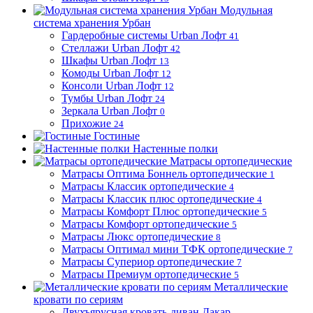
Модульная
система хранения Урбан
Гардеробные системы Urban Лофт
41
Стеллажи Urban Лофт
42
Шкафы Urban Лофт
13
Комоды Urban Лофт
12
Консоли Urban Лофт
12
Тумбы Urban Лофт
24
Зеркала Urban Лофт
0
Прихожие
24
Гостиные
Настенные полки
Матрасы ортопедические
Матрасы Оптима Боннель ортопедические
1
Матрасы Классик ортопедические
4
Матрасы Классик плюс ортопедические
4
Матрасы Комфорт Плюс ортопедические
5
Матрасы Комфорт ортопедические
5
Матрасы Люкс ортопедические
8
Матрасы Оптимал мини ТФК ортопедические
7
Матрасы Супериор ортопедические
7
Матрасы Премиум ортопедические
5
Металлические
кровати по сериям
Двухъярусная кровать-диван Дакар