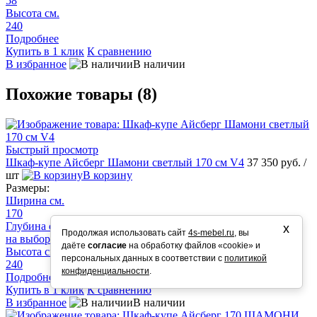
58
Высота см.
240
Подробнее
Купить в 1 клик
К сравнению
В избранное
В наличии
Похожие товары (8)
Быстрый просмотр
Шкаф-купе Айсберг Шамони светлый 170 см V4
37 350 руб.
/
шт
В корзину
Размеры:
Ширина см.
170
Глубина см.
х
Продолжая использовать сайт
4s-mebel.ru
, вы
на выбор 58/50/45
даёте
согласие
на обработку файлов «cookie» и
Высота см.
персональных данных в соответствии с
политикой
240
конфиденциальности
.
Подробнее
Купить в 1 клик
К сравнению
В избранное
В наличии