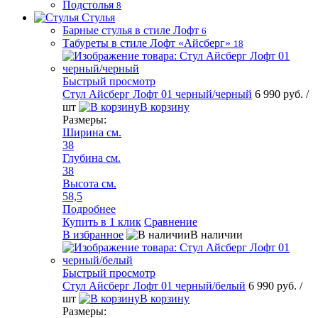
Подстолья
8
Стулья
Барные стулья в стиле Лофт
6
Табуреты в стиле Лофт «Айсберг»
18
Быстрый просмотр
Стул Айсберг Лофт 01 черный/черный
6 990 руб.
/
шт
В корзину
Размеры:
Ширина см.
38
Глубина см.
38
Высота см.
58,5
Подробнее
Купить в 1 клик
Сравнение
В избранное
В наличии
Быстрый просмотр
Стул Айсберг Лофт 01 черный/белый
6 990 руб.
/
шт
В корзину
Размеры: