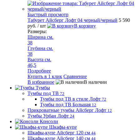
Быстрый просмотр
Табурет Айсберг Лофт 04 черный/черный
5 590
руб.
/ шт
В корзину
Размеры:
Ширина см.
38
Глубина см.
38
Высота см.
46,5
Подробнее
Купить в 1 клик
Сравнение
В избранное
В наличии
Тумбы
Тумбы под ТВ
72
Тумбы под ТВ в стиле Лофт
72
Тумбы под ТВ Большая
12
Прикроватные тумбы Айсберг Лофт
12
Тумбы Урбан Лофт
24
Консоли
Шкафы-купе
Шкафы-купе Айсберг 120 см
44
Шкафы-купе Айсберг 140 см
44