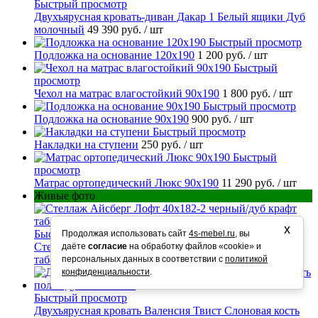
Быстрый просмотр
Двухъярусная кровать-диван Дакар 1 Белый ящики Дуб
молочный
49 390 руб.
/ шт
Быстрый просмотр
Подложка на основание 120х190
1 200 руб.
/ шт
Быстрый
просмотр
Чехол на матрас влагостойкий 90х190
1 800 руб.
/ шт
Быстрый просмотр
Подложка на основание 90х190
900 руб.
/ шт
Быстрый просмотр
Накладки на ступени
250 руб.
/ шт
Быстрый
просмотр
Матрас ортопедический Люкс 90х190
11 290 руб.
/ шт
Живые фото
х
Быстрый просмотр
Продолжая использовать сайт
4s-mebel.ru
, вы
Стеллаж Айсберг Лофт 40х182-2 черный/дуб крафт
даёте
согласие
на обработку файлов «cookie» и
табак
10 990 руб.
/ шт
персональных данных в соответствии с
политикой
конфиденциальности
.
Быстрый просмотр
Двухъярусная кровать Валенсия Твист Слоновая кость