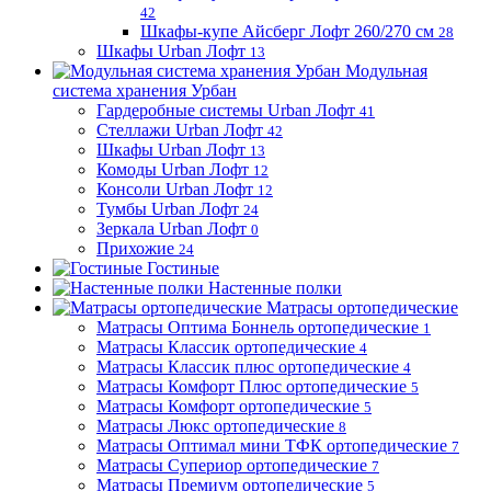
42
Шкафы-купе Айсберг Лофт 260/270 см
28
Шкафы Urban Лофт
13
Модульная
система хранения Урбан
Гардеробные системы Urban Лофт
41
Стеллажи Urban Лофт
42
Шкафы Urban Лофт
13
Комоды Urban Лофт
12
Консоли Urban Лофт
12
Тумбы Urban Лофт
24
Зеркала Urban Лофт
0
Прихожие
24
Гостиные
Настенные полки
Матрасы ортопедические
Матрасы Оптима Боннель ортопедические
1
Матрасы Классик ортопедические
4
Матрасы Классик плюс ортопедические
4
Матрасы Комфорт Плюс ортопедические
5
Матрасы Комфорт ортопедические
5
Матрасы Люкс ортопедические
8
Матрасы Оптимал мини ТФК ортопедические
7
Матрасы Супериор ортопедические
7
Матрасы Премиум ортопедические
5