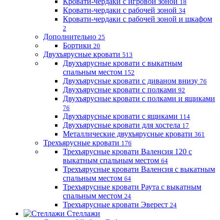
Кровати-чердаки с игровой зоной
18
Кровати-чердаки с рабочей зоной
34
Кровати-чердаки с рабочей зоной и шкафом
2
Дополнительно
25
Бортики
20
Двухъярусные кровати
513
Двухъярусные кровати с выкатным
спальным местом
152
Двухъярусные кровати с диваном внизу
76
Двухъярусные кровати с полками
92
Двухъярусные кровати с полками и ящиками
76
Двухъярусные кровати с ящиками
114
Двухъярусные кровати для хостела
17
Металлические двухъярусные кровати
361
Трехъярусные кровати
176
Трехъярусные кровати Валенсия 120 с
выкатным спальным местом
64
Трехъярусные кровати Валенсия с выкатным
спальным местом
64
Трехъярусные кровати Раута с выкатным
спальным местом
24
Трехъярусные кровати Эверест
24
Стеллажи