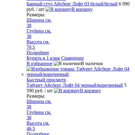
Барный стул Айсберг Лофт 03 белый/белый
6 990
руб.
/ шт
В корзину
Размеры:
Ширина см.
38
Глубина см.
38
Высота см.
70,5
Подробнее
Купить в 1 клик
Сравнение
В избранное
В наличии
Быстрый просмотр
Табурет Айсберг Лофт 04 черный/коричневый
5
590 руб.
/ шт
В корзину
Размеры:
Ширина см.
38
Глубина см.
38
Высота см.
46,5
Подробнее