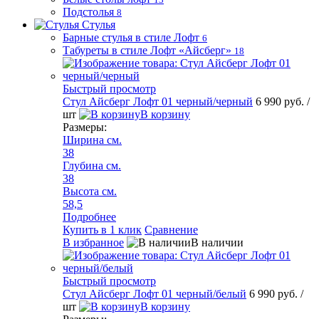
Подстолья
8
Стулья
Барные стулья в стиле Лофт
6
Табуреты в стиле Лофт «Айсберг»
18
Быстрый просмотр
Стул Айсберг Лофт 01 черный/черный
6 990 руб.
/
шт
В корзину
Размеры:
Ширина см.
38
Глубина см.
38
Высота см.
58,5
Подробнее
Купить в 1 клик
Сравнение
В избранное
В наличии
Быстрый просмотр
Стул Айсберг Лофт 01 черный/белый
6 990 руб.
/
шт
В корзину