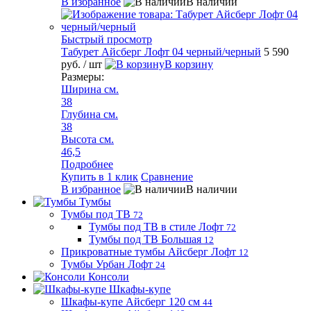
В избранное
В наличии
Быстрый просмотр
Табурет Айсберг Лофт 04 черный/черный
5 590
руб.
/ шт
В корзину
Размеры:
Ширина см.
38
Глубина см.
38
Высота см.
46,5
Подробнее
Купить в 1 клик
Сравнение
В избранное
В наличии
Тумбы
Тумбы под ТВ
72
Тумбы под ТВ в стиле Лофт
72
Тумбы под ТВ Большая
12
Прикроватные тумбы Айсберг Лофт
12
Тумбы Урбан Лофт
24
Консоли
Шкафы-купе
Шкафы-купе Айсберг 120 см
44