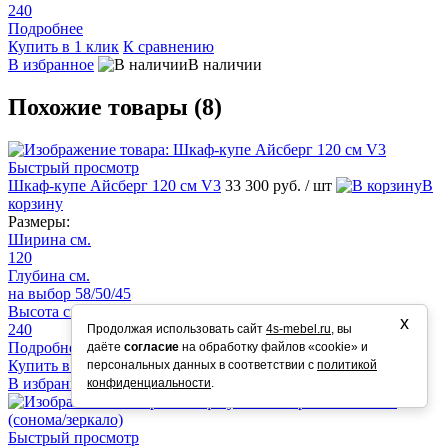
240
Подробнее
Купить в 1 клик
К сравнению
В избранное
В наличии
Похожие товары (8)
Быстрый просмотр
Шкаф-купе Айсберг 120 см V3
33 300 руб.
/ шт
В
корзину
Размеры:
Ширина см.
120
Глубина см.
на выбор 58/50/45
Высота см.
х
240
Продолжая использовать сайт
4s-mebel.ru
, вы
Подробнее
даёте
согласие
на обработку файлов «cookie» и
Купить в 1 клик
К сравнению
персональных данных в соответствии с
политикой
В избранное
В наличии
конфиденциальности
.
Быстрый просмотр