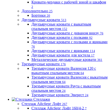
Кровати-чердаки с рабочей зоной и шкафом
2
Дополнительно
25
Бортики
20
Двухъярусные кровати
513
Двухъярусные кровати с выкатным
спальным местом
152
Двухъярусные кровати с диваном внизу
76
Двухъярусные кровати с полками
92
Двухъярусные кровати с полками и ящиками
76
Двухъярусные кровати с ящиками
114
Двухъярусные кровати для хостела
17
Металлические двухъярусные кровати
361
Трехъярусные кровати
176
Трехъярусные кровати Валенсия 120 с
выкатным спальным местом
64
Трехъярусные кровати Валенсия с выкатным
спальным местом
64
Трехъярусные кровати Раута с выкатным
спальным местом
24
Трехъярусные кровати Эверест
24
Стеллажи
Стеллаж Айсберг Лофт
267
Стеллаж Айсберг Лофт 160/4-2
7