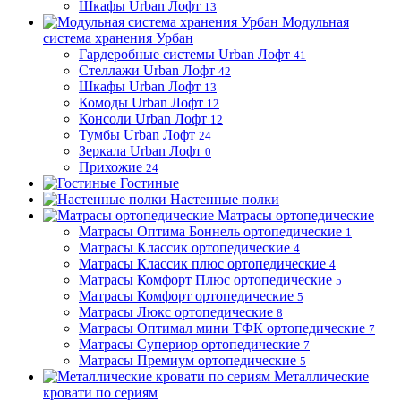
Шкафы Urban Лофт
13
Модульная
система хранения Урбан
Гардеробные системы Urban Лофт
41
Стеллажи Urban Лофт
42
Шкафы Urban Лофт
13
Комоды Urban Лофт
12
Консоли Urban Лофт
12
Тумбы Urban Лофт
24
Зеркала Urban Лофт
0
Прихожие
24
Гостиные
Настенные полки
Матрасы ортопедические
Матрасы Оптима Боннель ортопедические
1
Матрасы Классик ортопедические
4
Матрасы Классик плюс ортопедические
4
Матрасы Комфорт Плюс ортопедические
5
Матрасы Комфорт ортопедические
5
Матрасы Люкс ортопедические
8
Матрасы Оптимал мини ТФК ортопедические
7
Матрасы Супериор ортопедические
7
Матрасы Премиум ортопедические
5
Металлические
кровати по сериям