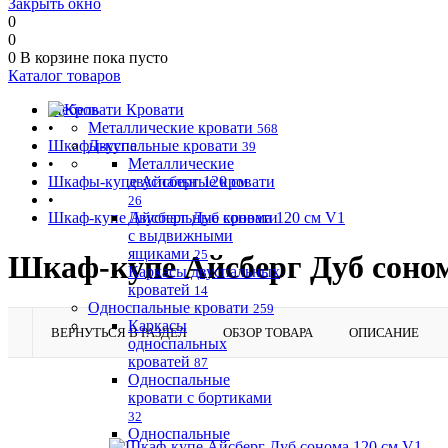
Закрыть окно
0
0
0
В корзине
пока пусто
Каталог товаров
Мебель
Кровати
•
Металлические кровати
568
Шкафы-купе
Двуспальные кровати
39
•
Металлические
Шкафы-купе Айсберг 120 см
двуспальные кровати
•
26
Шкаф-купе Айсберг Дуб сонома 120 см V1
Двуспальные кровати
с выдвижными
ящиками
25
Шкаф-купе Айсберг Дуб соном
Каркасы двуспальных
кроватей
14
Односпальные кровати
259
Каркасы
ВЕРНУТЬСЯ В РАЗДЕЛ
ОБЗОР ТОВАРА
ОПИСАНИЕ
односпальных
кроватей
87
Односпальные
кровати с бортиками
32
Односпальные