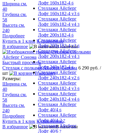
Лофт 160х182-4
6
Ширина см.
Стеллажи Айсберг
40
Лофт 160х182-4 v3
6
Глубина см.
Стеллажи Айсберг
58
Лофт 160х182-4 v4
3
Высота см.
Стеллажи Айсберг
240
Лофт 200х182-4
6
Подробнее
Стеллажи Айсберг
Купить в 1 клик
К сравнению
Лофт 200х182-4 v3
6
В избранное
В наличии
Стеллажи Айсберг
Лофт 200х182-4 v4
3
Стеллажи Айсберг
Быстрый просмотр
Лофт 240х182-4
6
Стеллаж с полками Айсберг Сонома
6 290 руб.
/
Стеллажи Айсберг
шт
В корзину
Лофт 240х182-4 v2
6
Размеры:
Стеллажи Айсберг
Ширина см.
Лофт 240х182-4 v3
6
40
Стеллажи Айсберг
Глубина см.
Лофт 240х182-4 v4
6
58
Стеллажи Айсберг
Высота см.
Лофт 40/4
6
240
Стеллажи Айсберг
Подробнее
Лофт 40/4-2
7
Купить в 1 клик
К сравнению
Стеллажи Айсберг
В избранное
В наличии
Лофт 40/6
7