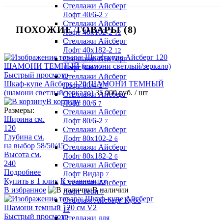
Стеллажи Айсберг
Лофт 40/6-2
7
Стеллажи Айсберг
ПОХОЖИЕ ТОВАРЫ (8)
Лофт 40х102-2
12
Стеллажи Айсберг
Лофт 40х182-2
12
Стеллажи Айсберг
Лофт 80/4
7
Быстрый просмотр
Стеллажи Айсберг
Шкаф-купе Айсберг 120 ШАМОНИ ТЕМНЫЙ
Лофт 80/4-2
7
(шамони светлый/зеркало)
35 000 руб.
/ шт
Стеллажи Айсберг
В корзину
Лофт 80/6
7
Размеры:
Стеллажи Айсберг
Ширина см.
Лофт 80/6-2
7
120
Стеллажи Айсберг
Глубина см.
Лофт 80х102-2
6
на выбор 58/50/45
Стеллажи Айсберг
Высота см.
Лофт 80х182-2
6
240
Стеллажи Айсберг
Подробнее
Лофт Видар
7
Купить в 1 клик
К сравнению
Стеллажи Айсберг
В избранное
В наличии
Лофт Теон
7
Стеллаж Айсберг Кубо
13
Быстрый просмотр
Стеллажи для