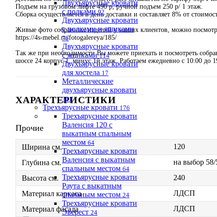
Двухъярусные кровати
Подъем на грузовом лифте 490 р, ручной подъем 250 р/ 1 этаж.
с полками
92
Сборка осуществляется в день доставки и составляет 8% от стоимос
Двухъярусные кровати
с полками и ящиками
Живые фото собранных изделий у наших клиентов, можно посмотре
https://4s-mebel.ru/fotogalereya/185/
76
Двухъярусные кровати
Так же при необходимости Вы можете приехать и посмотреть собр
с ящиками
114
шоссе 24 корпус 1, минус 1й этаж. Работаем ежедневно с 10:00 до 1
Двухъярусные кровати
для хостела
17
Металлические
двухъярусные кровати
ХАРАКТЕРИСТИКИ
361
Трехъярусные кровати
176
Трехъярусные кровати
Валенсия 120 с
Прочие
выкатным спальным
местом
64
120
Ширина см.
Трехъярусные кровати
Валенсия с выкатным
на выбор 58/
Глубина см.
спальным местом
64
Трехъярусные кровати
240
Высота см.
Раута с выкатным
ЛДСП
Материал каркаса
спальным местом
24
Трехъярусные кровати
ЛДСП
Материал фасада
Эверест
24