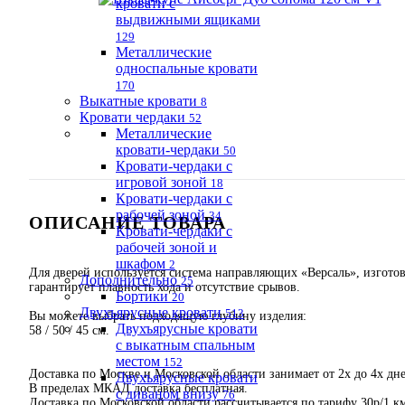
кровати с
выдвижными ящиками
129
Металлические
односпальные кровати
170
Выкатные кровати
8
Кровати чердаки
52
Металлические
кровати-чердаки
50
Кровати-чердаки с
игровой зоной
18
Кровати-чердаки с
рабочей зоной
34
ОПИСАНИЕ ТОВАРА
Кровати-чердаки с
рабочей зоной и
шкафом
2
Для дверей используется система направляющих «Версаль», изготов
Дополнительно
25
гарантирует плавность хода и отсутствие срывов.
Бортики
20
Двухъярусные кровати
513
Вы можете выбрать подходящую глубину изделия:
Двухъярусные кровати
58 / 50 / 45 см.
с выкатным спальным
местом
152
Доставка по Москве и Московской области занимает от 2х до 4х дне
Двухъярусные кровати
В пределах МКАД доставка бесплатная.
с диваном внизу
76
Доставка по Московской области рассчитывается по тарифу 30р/1 