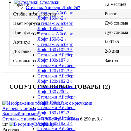
Стеллажи
12 месяцев
Гарантия
Стеллаж Айсберг Лофт
267
Стеллаж Айсберг
Россия
Страна производства
Лофт 160/4-2
7
Дуб сонома
Стеллаж Айсберг
Цвет корпуса
Лофт 160/6
7
Дуб сонома
Цвет фасадов
Стеллаж Айсберг
Лофт 160/6-2
7
i-00135
Артикул
Стеллаж Айсберг
Лофт 160х102-3
6
2-3 дня
Доставка
Стеллажи Айсберг
Лофт 100х187
Завтра
6
Самовывоз
Стеллажи Айсберг
Лофт 120х102-3
6
Стеллажи Айсберг
Лофт 120х182-2
6
СОПУТСТВУЮЩИЕ ТОВАРЫ (2)
Стеллажи Айсберг
Лофт 130х200
7
Стеллажи Айсберг
Лофт 160/4
7
Стеллажи Айсберг
Лофт 160х182-2
6
Быстрый просмотр
Стеллажи Айсберг
Стеллаж с крючками Айсберг Сонома
6 290 руб.
/
Лофт 160х182-3
6
шт
В корзину
Стеллажи Айсберг
Размеры: