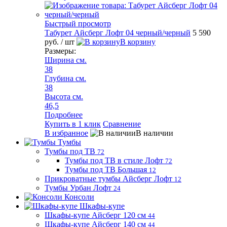
Быстрый просмотр
Табурет Айсберг Лофт 04 черный/черный
5 590
руб.
/ шт
В корзину
Размеры:
Ширина см.
38
Глубина см.
38
Высота см.
46,5
Подробнее
Купить в 1 клик
Сравнение
В избранное
В наличии
Тумбы
Тумбы под ТВ
72
Тумбы под ТВ в стиле Лофт
72
Тумбы под ТВ Большая
12
Прикроватные тумбы Айсберг Лофт
12
Тумбы Урбан Лофт
24
Консоли
Шкафы-купе
Шкафы-купе Айсберг 120 см
44
Шкафы-купе Айсберг 140 см
44