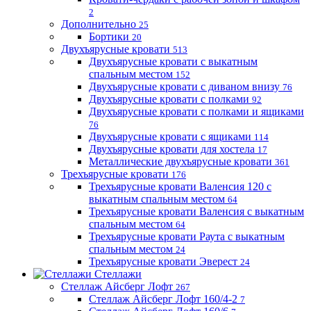
2
Дополнительно
25
Бортики
20
Двухъярусные кровати
513
Двухъярусные кровати с выкатным
спальным местом
152
Двухъярусные кровати с диваном внизу
76
Двухъярусные кровати с полками
92
Двухъярусные кровати с полками и ящиками
76
Двухъярусные кровати с ящиками
114
Двухъярусные кровати для хостела
17
Металлические двухъярусные кровати
361
Трехъярусные кровати
176
Трехъярусные кровати Валенсия 120 с
выкатным спальным местом
64
Трехъярусные кровати Валенсия с выкатным
спальным местом
64
Трехъярусные кровати Раута с выкатным
спальным местом
24
Трехъярусные кровати Эверест
24
Стеллажи
Стеллаж Айсберг Лофт
267
Стеллаж Айсберг Лофт 160/4-2
7