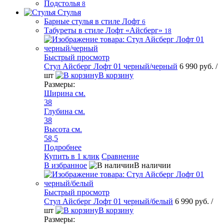
Подстолья
8
Стулья
Барные стулья в стиле Лофт
6
Табуреты в стиле Лофт «Айсберг»
18
Быстрый просмотр
Стул Айсберг Лофт 01 черный/черный
6 990 руб.
/
шт
В корзину
Размеры:
Ширина см.
38
Глубина см.
38
Высота см.
58,5
Подробнее
Купить в 1 клик
Сравнение
В избранное
В наличии
Быстрый просмотр
Стул Айсберг Лофт 01 черный/белый
6 990 руб.
/
шт
В корзину
Размеры: