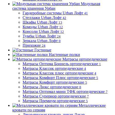
Модульная
система хранения Урбан
Гардеробные системы Urban Лофт
41
Стеллажи Urban Лофт
42
Шкафы Urban Лофт
13
Комоды Urban Лофт
12
Консоли Urban Лофт
12
Тумбы Urban Лофт
24
Зеркала Urban Лофт
0
Прихожие
24
Гостиные
Настенные полки
Матрасы ортопедические
Матрасы Оптима Боннель ортопедические
1
Матрасы Классик ортопедические
4
Матрасы Классик плюс ортопедические
4
Матрасы Комфорт Плюс ортопедические
5
Матрасы Комфорт ортопедические
5
Матрасы Люкс ортопедические
8
Матрасы Оптимал мини ТФК ортопедические
7
Матрасы Супериор ортопедические
7
Матрасы Премиум ортопедические
5
Металлические
кровати по сериям
Двухъярусная кровать-диван Дакар